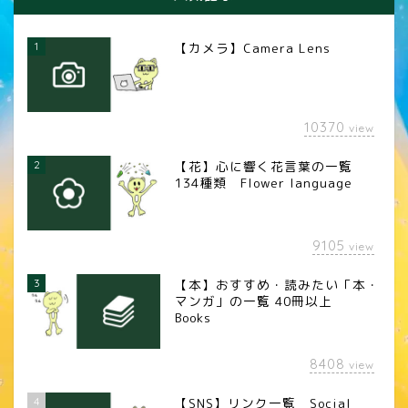
1
【カメラ】Camera Lens
10370
view
2
【花】心に響く花言葉の一覧
134種類 Flower language
9105
view
3
【本】おすすめ・読みたい「本・
マンガ」の一覧 40冊以上
Books
8408
view
4
【SNS】リンク一覧 Social