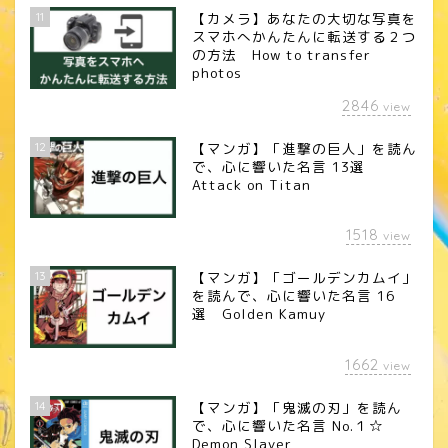
11
【カメラ】あなたの大切な写真を
スマホへかんたんに転送する２つ
の方法 How to transfer
photos
2846
view
12
【マンガ】「進撃の巨人」を読ん
で、心に響いた名言 13選
Attack on Titan
1518
view
13
【マンガ】「ゴールデンカムイ」
を読んで、心に響いた名言 16
選 Golden Kamuy
1662
view
14
【マンガ】「鬼滅の刃」を読ん
で、心に響いた名言 No.１☆
Demon Slayer