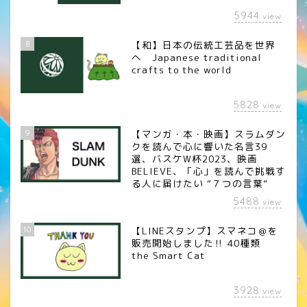
5944
view
8
【和】日本の伝統工芸品を世界
へ Japanese traditional
crafts to the world
5828
view
9
【マンガ・本・映画】スラムダン
クを読んで心に響いた名言39
選、バスケW杯2023、映画
BELIEVE、「心」を読んで挑戦す
る人に届けたい “７つの言葉”
5488
view
10
【LINEスタンプ】スマネコ＠を
販売開始しました‼︎ 40種類
the Smart Cat
3928
view