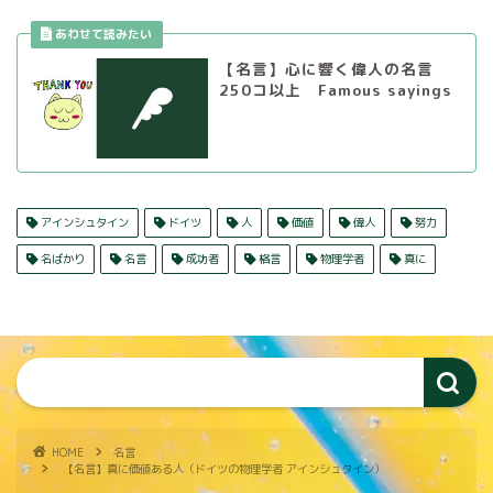
【名言】心に響く偉人の名言
250コ以上 Famous sayings
アインシュタイン
ドイツ
人
価値
偉人
努力
名ばかり
名言
成功者
格言
物理学者
真に
HOME
名言
【名言】真に価値ある人（ドイツの物理学者 アインシュタイン）