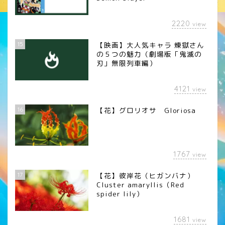
2220
view
15
【映画】大人気キャラ 煉󠄁獄さん
の５つの魅力（劇場版「鬼滅の
刃」無限列車編）
4121
view
16
【花】グロリオサ Gloriosa
1767
view
17
【花】彼岸花（ヒガンバナ）
Cluster amaryllis（Red
spider lily）
1681
view