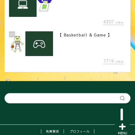
4307
view
29
【 Basketball & Game 】
LINEスタンプ
7719
view
カメラレンズ
YouTube
SNS
免責事項
プロフィール
MENU