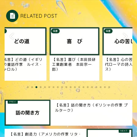
RELATED POST
名言
名言
名言】どの道（イギリ
【名言】喜び（本田技研
【名言】心の苦しみ
の童話作家 ルイス・
工業創業者 本田宗一
代ローマの詩人 シ
ャロル）
郎）
ス）
【名言】話の聞き方（ギリシャの作家 プ
ルターク）
【名言】創造力（アメリカの作家 リタ・