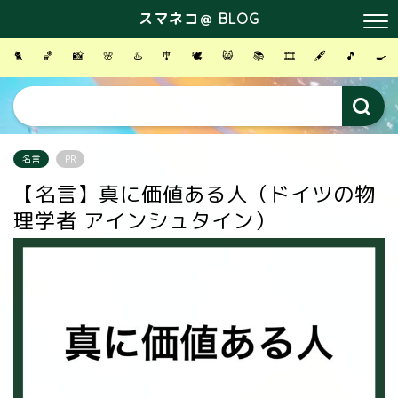
スマネコ＠ BLOG
🐈
🏀
📸
🌸
♨️
🎐
🕊
😸
📚
🎞
🖋
🎵
🍳
名言
PR
【名言】真に価値ある人（ドイツの物
理学者 アインシュタイン）