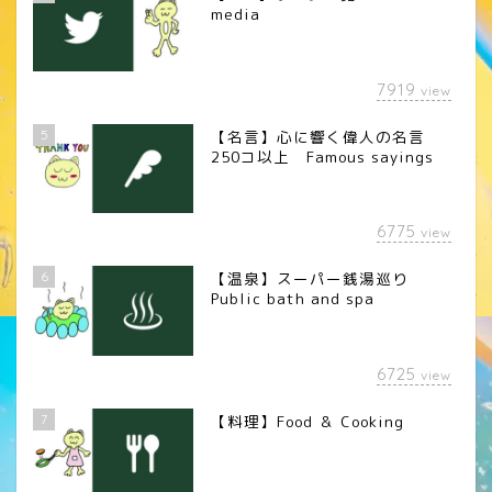
media
7919
view
5
【名言】心に響く偉人の名言
250コ以上 Famous sayings
6775
view
6
【温泉】スーパー銭湯巡り
Public bath and spa
6725
view
7
【料理】Food ＆ Cooking