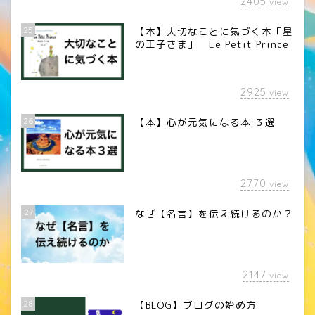
2405
view
25
【本】大切なことに気づく本「星
の王子さま」 Le Petit Prince
2925
view
26
【本】心が元気になる本 ３選
2770
view
27
なぜ【名言】を伝え続けるのか？
2147
view
28
【BLOG】ブログの始め方