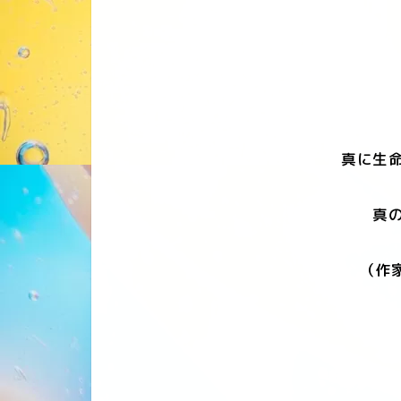
真に生命
真の
（作