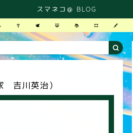
スマネコ＠ BLOG
️
🎐
🕊
😸
📚
🎞
🖋
家 吉川英治）