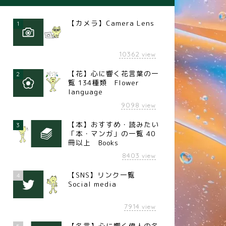
【カメラ】Camera Lens
1
10362
view
【花】心に響く花言葉の一
2
覧 134種類 Flower
language
9098
view
【本】おすすめ・読みたい
3
「本・マンガ」の一覧 40
冊以上 Books
8403
view
【SNS】リンク一覧
4
Social media
7914
view
【名言】心に響く偉人の名