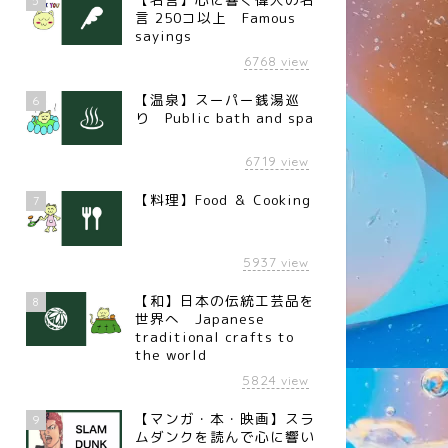
5
言 250コ以上 Famous
sayings
6768
view
【温泉】スーパー銭湯巡
6
り Public bath and spa
6719
view
【料理】Food ＆ Cooking
7
言
名言
5937
view
【和】日本の伝統工芸品を
8
世界へ Japanese
traditional crafts to
the world
名言】心一つ（作家 有島武
【名言】元気（ヘレン・ケラ
5824
view
）
ー）
【マンガ・本・映画】スラ
9
ムダンクを読んで心に響い