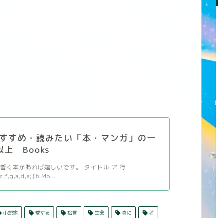
すすめ・読みたい「本・マンガ」の一
以上 Books
響く本があれば嬉しいです。 タイトル ア 行
c,f,g,a,d,e){b.Mo...
小説家
愛する
格言
生命
真に
者