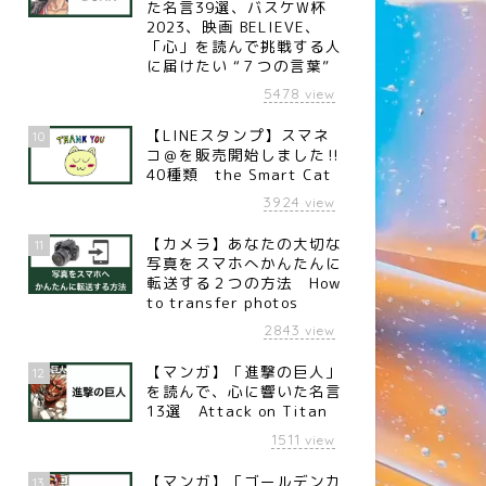
た名言39選、バスケW杯
2023、映画 BELIEVE、
「心」を読んで挑戦する人
に届けたい “７つの言葉”
5478
view
【LINEスタンプ】スマネ
10
コ＠を販売開始しました‼︎
40種類 the Smart Cat
3924
view
【カメラ】あなたの大切な
11
写真をスマホへかんたんに
転送する２つの方法 How
to transfer photos
2843
view
【マンガ】「進撃の巨人」
12
を読んで、心に響いた名言
13選 Attack on Titan
1511
view
【マンガ】「ゴールデンカ
13