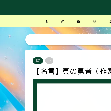
🐈
🏀
📸
🌸
♨
名言
PR
【名言】真の勇者（作