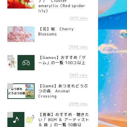
ナ） Cluster
amaryllis（Red spider
lily）
1675
view
【花】桜 Cherry
18
Blossoms
1904
view
【Games】おすすめ「ゲ
19
ーム」の一覧 100コ以上
3841
view
【Game】あつまれどうぶ
20
つの森 Animal
Crossing
2544
view
【音楽】おすすめ・聴きた
21
い「 BGM ＆ アーティスト
＆ 曲 」の一覧 50曲以