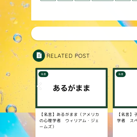
RELATED POST
名言
名言
（イギリス
【名言】あるがまま（アメリカ
【名言】子
ー・ボール
の心理学者 ウィリアム・ジェ
学者 スペ
ームズ）