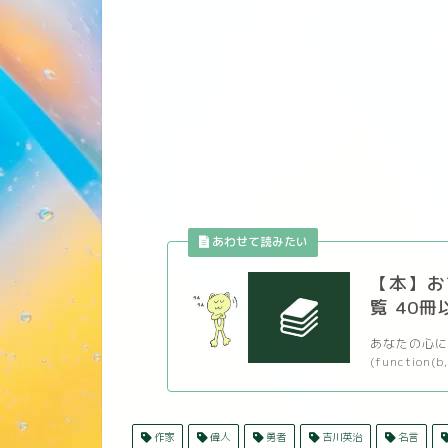
【本】お
覧 40冊
あなたの心に
(function(b,
作家
偉人
勇者
吉川英治
名言