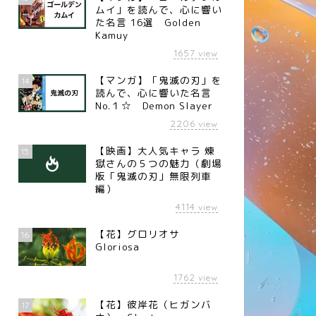
ムイ」を読んで、心に響い
た名言 16選 Golden
Kamuy
1657
view
【マンガ】「鬼滅の刃」を
14
読んで、心に響いた名言
No.１☆ Demon Slayer
2206
view
【映画】大人気キャラ 煉󠄁
15
獄さんの５つの魅力（劇場
版「鬼滅の刃」無限列車
編）
4114
view
【花】グロリオサ
16
Gloriosa
1762
view
【花】彼岸花（ヒガンバ
17