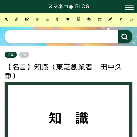
スマネコ＠ BLOG
🐈
🏀
📸
🌸
♨️
🎐
🕊
😸
📚
🎞
🖋
🎵
🍳
名言
PR
【名言】知識（東芝創業者 田中久
重）