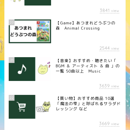
3841
view
20
【Game】あつまれどうぶつの
森 Animal Crossing
2544
view
21
【音楽】おすすめ・聴きたい「
BGM ＆ アーティスト ＆ 曲 」の
一覧 50曲以上 Music
3639
view
22
【買い物】おすすめ商品 10選
「魔法の雫」と呼ばれるサラダド
レッシング など
3669
view