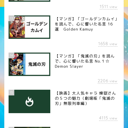
1511
view
13
【マンガ】「ゴールデンカムイ」
を読んで、心に響いた名言 16
選 Golden Kamuy
1658
view
14
【マンガ】「鬼滅の刃」を読ん
で、心に響いた名言 No.１☆
Demon Slayer
2206
view
15
【映画】大人気キャラ 煉󠄁獄さん
の５つの魅力（劇場版「鬼滅の
刃」無限列車編）
4115
view