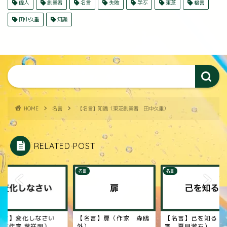
偉人
創業者
名言
失敗
学ぶ
東芝
格言
田中久重
知識
HOME
名言
【名言】知識（東芝創業者 田中久重）
RELATED POST
名言
名言
名言】変化しなさい
【名言】扉（作家 森鴎
【名言】己を知る（
絵本作家 葉祥明）
外）
家 夏目漱石）