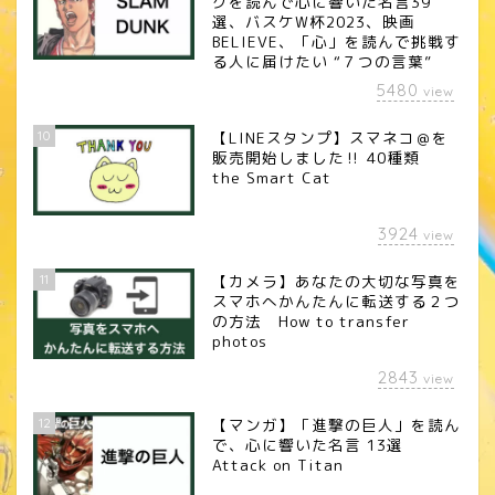
クを読んで心に響いた名言39
選、バスケW杯2023、映画
BELIEVE、「心」を読んで挑戦す
る人に届けたい “７つの言葉”
5480
view
10
【LINEスタンプ】スマネコ＠を
販売開始しました‼︎ 40種類
the Smart Cat
3924
view
11
【カメラ】あなたの大切な写真を
スマホへかんたんに転送する２つ
の方法 How to transfer
photos
2843
view
12
【マンガ】「進撃の巨人」を読ん
で、心に響いた名言 13選
Attack on Titan