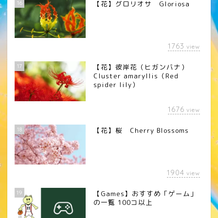
16
【花】グロリオサ Gloriosa
1763
view
17
【花】彼岸花（ヒガンバナ）
Cluster amaryllis（Red
spider lily）
1676
view
18
【花】桜 Cherry Blossoms
1904
view
19
【Games】おすすめ「ゲーム」
の一覧 100コ以上