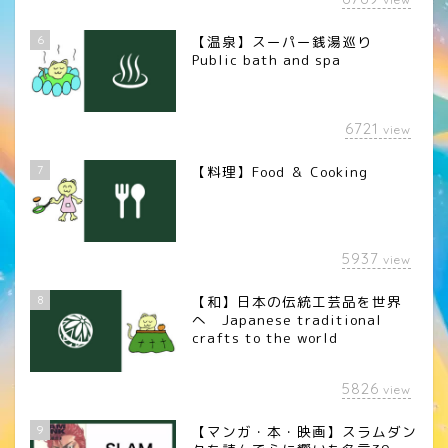
6
【温泉】スーパー銭湯巡り
Public bath and spa
6721
view
7
【料理】Food ＆ Cooking
5937
view
8
【和】日本の伝統工芸品を世界
へ Japanese traditional
crafts to the world
5826
view
9
【マンガ・本・映画】スラムダン