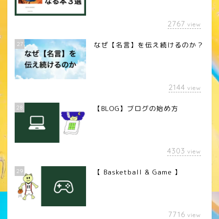
2767
view
27
なぜ【名言】を伝え続けるのか？
2144
view
28
【BLOG】ブログの始め方
4303
view
29
【 Basketball & Game 】
LINEスタンプ
7716
view