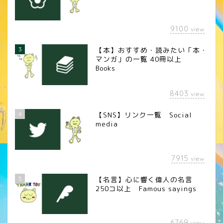
9100
view
3
【本】おすすめ・読みたい「本・
マンガ」の一覧 40冊以上
Books
8403
view
4
【SNS】リンク一覧 Social
media
7915
view
5
【名言】心に響く偉人の名言
250コ以上 Famous sayings
6769
view