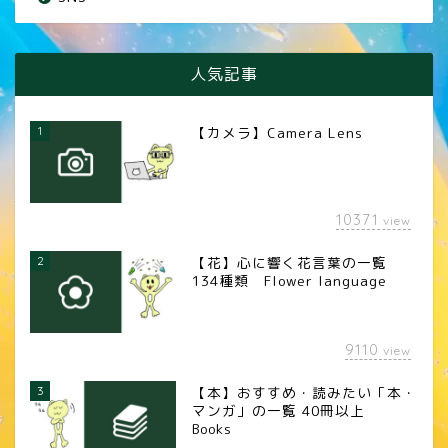
人気記事
1
【カメラ】Camera Lens
10371
view
2
【花】心に響く花言葉の一覧
134種類 Flower language
9110
view
3
【本】おすすめ・読みたい「本・
マンガ」の一覧 40冊以上
Books