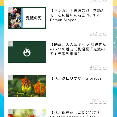
14
【マンガ】「鬼滅の刃」を読ん
で、心に響いた名言 No.１☆
Demon Slayer
2221
view
15
【映画】大人気キャラ 煉󠄁獄さん
の５つの魅力（劇場版「鬼滅の
刃」無限列車編）
4125
view
16
【花】グロリオサ Gloriosa
1768
view
17
【花】彼岸花（ヒガンバナ）
Cluster amaryllis（Red