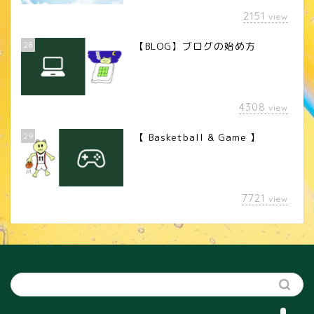
2151
view
28
【BLOG】ブログの始め方
4308
view
29
【 Basketball & Game 】
LINEスタンプ
7721
view
カメラレンズ
YouTube
SNS