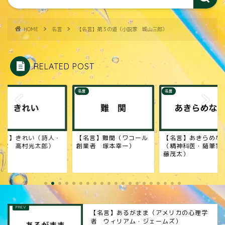
HOME
名言
【名言】第３の道（小説家 城山三郎）
RELATED POST
名言
名言
名言】難関（ワコール
【名言】あきらめない
【名言】失敗から学
業者 塚本幸一）
（精神科医・随筆家 斎
（実業家 安部修仁
藤茂太）
【名言】あるがまま（アメリカの心理学
者 ウィリアム・ジェームズ）