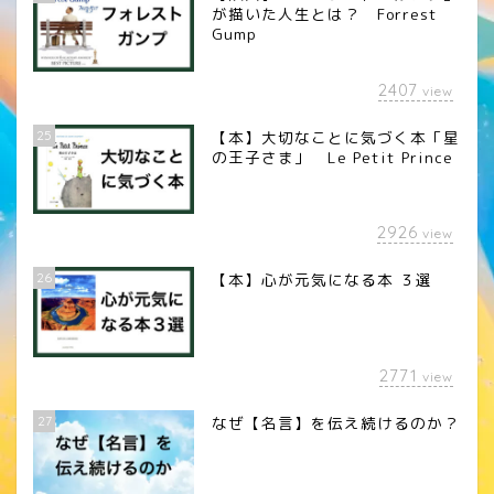
が描いた人生とは？ Forrest
Gump
2407
view
25
【本】大切なことに気づく本「星
の王子さま」 Le Petit Prince
2926
view
26
【本】心が元気になる本 ３選
2771
view
27
なぜ【名言】を伝え続けるのか？