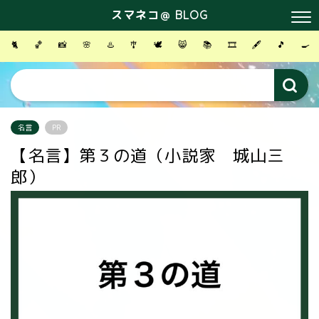
スマネコ＠ BLOG
🐈
🏀
📸
🌸
♨️
🎐
🕊
😸
📚
🎞
🖋
🎵
🍳
名言
PR
【名言】第３の道（小説家 城山三
郎）