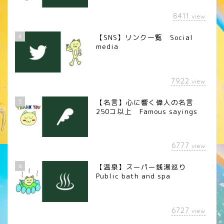
8411
view
4
【SNS】リンク一覧 Social
media
7922
view
5
【名言】心に響く偉人の名言
250コ以上 Famous sayings
6777
view
6
【温泉】スーパー銭湯巡り
Public bath and spa
6727
view