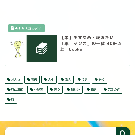
【本】おすすめ・読みたい
「本・マンガ」の一覧 40冊以
上 Books
どんな
事態
人生
偉人
名言
吹く
城山三郎
小説家
思う
新しい
格言
第３の道
風