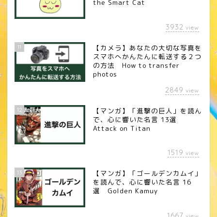
the Smart Cat
3932
view
11
【カメラ】あなたの大切な写真を
スマホへかんたんに転送する２つ
の方法 How to transfer
photos
2849
view
12
【マンガ】「進撃の巨人」を読ん
で、心に響いた名言 13選
Attack on Titan
1519
view
13
【マンガ】「ゴールデンカムイ」
を読んで、心に響いた名言 16
選 Golden Kamuy
1667
view