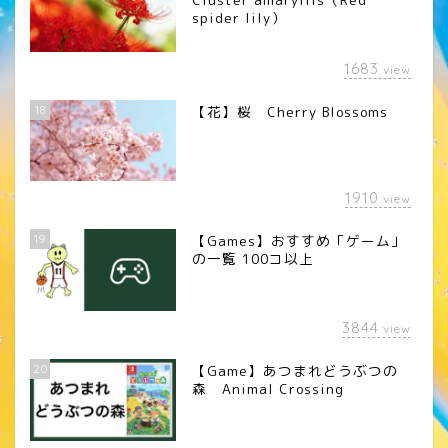
spider lily）
1683
view
18
【花】桜 Cherry Blossoms
1910
view
19
【Games】おすすめ「ゲーム」
の一覧 100コ以上
3844
view
20
【Game】あつまれどうぶつの
森 Animal Crossing