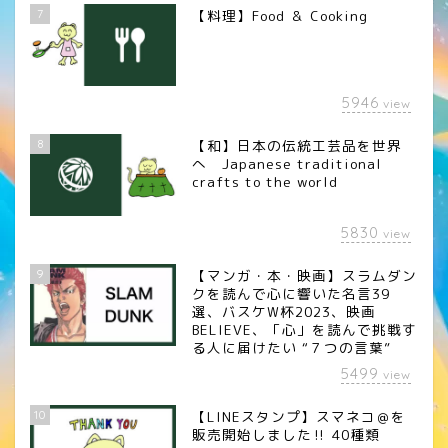
7
【料理】Food ＆ Cooking
5946
view
8
【和】日本の伝統工芸品を世界
へ Japanese traditional
crafts to the world
5830
view
9
【マンガ・本・映画】スラムダン
クを読んで心に響いた名言39
選、バスケW杯2023、映画
BELIEVE、「心」を読んで挑戦す
る人に届けたい “７つの言葉”
5499
view
10
【LINEスタンプ】スマネコ＠を
販売開始しました‼︎ 40種類