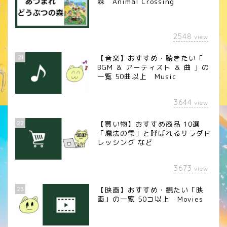
森 Animal Crossing
2548
view
21
【音楽】おすすめ・聴きたい「
BGM ＆ アーティスト ＆ 曲 」の
一覧 50曲以上 Music
3644
view
22
【買い物】おすすめ商品 10選
「魔法の雫」と呼ばれるサラダド
レッシング など
3673
view
23
【映画】おすすめ・観たい「映
画」の一覧 50コ以上 Movies