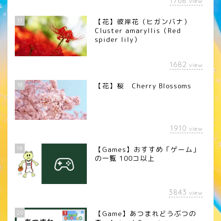
1768
view
17
【花】彼岸花（ヒガンバナ）
Cluster amaryllis（Red
spider lily）
1682
view
18
【花】桜 Cherry Blossoms
1910
view
19
【Games】おすすめ「ゲーム」
の一覧 100コ以上
3843
view
20
【Game】あつまれどうぶつの