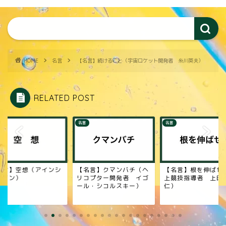
HOME
名言
【名言】続けること（宇宙ロケット開発者 糸川英夫）
RELATED POST
名言
名言
名言
ンシ
【名言】クマンバチ（ヘ
【名言】根を伸ばせ（陸
【名言
リコプター開発者 イゴ
上競技指導者 上田誠
理学者
ール・シコルスキー）
仁）
彦）