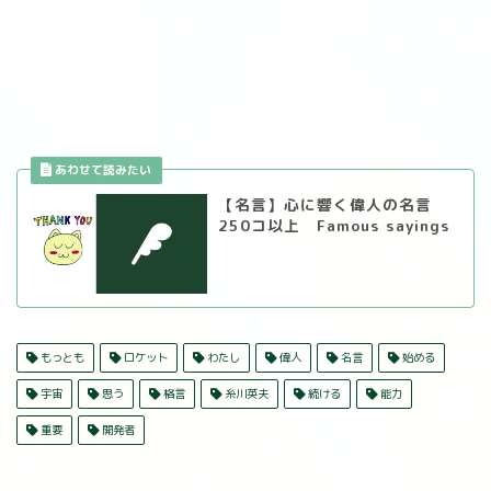
【名言】心に響く偉人の名言
250コ以上 Famous sayings
もっとも
ロケット
わたし
偉人
名言
始める
宇宙
思う
格言
糸川英夫
続ける
能力
重要
開発者