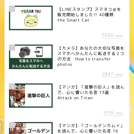
10
【LINEスタンプ】スマネコ＠を
販売開始しました‼︎ 40種類
the Smart Cat
3930
view
11
【カメラ】あなたの大切な写真を
スマホへかんたんに転送する２つ
の方法 How to transfer
photos
2847
view
12
【マンガ】「進撃の巨人」を読ん
で、心に響いた名言 13選
Attack on Titan
1519
view
13
【マンガ】「ゴールデンカムイ」
を読んで、心に響いた名言 16