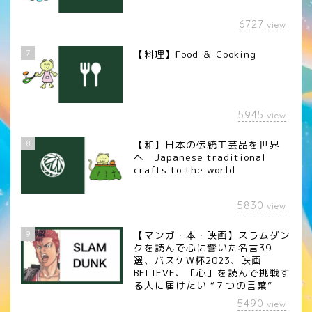
6727
view
7
【料理】Food ＆ Cooking
5945
view
8
【和】日本の伝統工芸品を世界
へ Japanese traditional
crafts to the world
5830
view
9
【マンガ・本・映画】スラムダン
クを読んで心に響いた名言39
選、バスケW杯2023、映画
BELIEVE、「心」を読んで挑戦す
る人に届けたい “７つの言葉”
5490
view