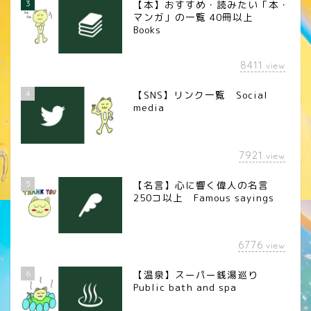
3
【本】おすすめ・読みたい「本・
マンガ」の一覧 40冊以上
Books
8411
view
4
【SNS】リンク一覧 Social
media
7921
view
5
【名言】心に響く偉人の名言
250コ以上 Famous sayings
6776
view
6
【温泉】スーパー銭湯巡り
Public bath and spa