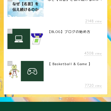
2148
view
28
【BLOG】ブログの始め方
4308
view
29
【 Basketball & Game 】
LINEスタンプ
7720
view
カメラレンズ
YouTube