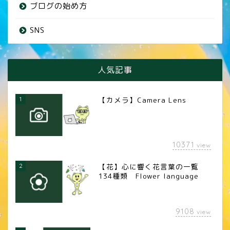
ブログの始め方
SNS
人気記事
1
【カメラ】Camera Lens
10371
view
2
【花】心に響く花言葉の一覧
134種類 Flower language
9108
view