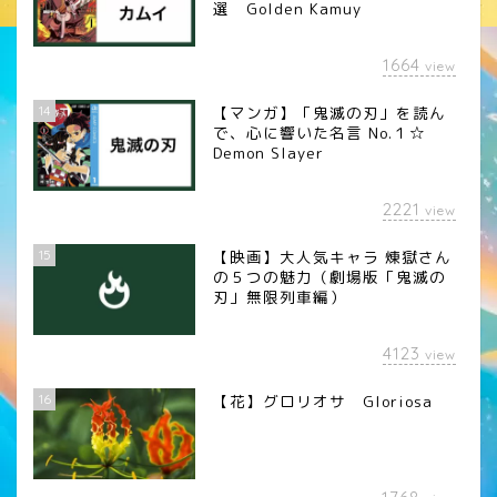
選 Golden Kamuy
1664
view
14
【マンガ】「鬼滅の刃」を読ん
で、心に響いた名言 No.１☆
Demon Slayer
2221
view
15
【映画】大人気キャラ 煉󠄁獄さん
の５つの魅力（劇場版「鬼滅の
刃」無限列車編）
4123
view
16
【花】グロリオサ Gloriosa