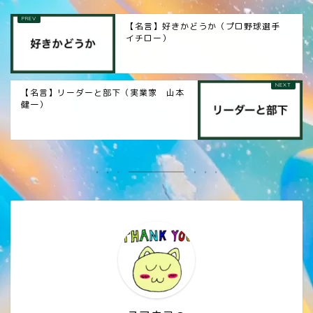
【名言】好きかどうか（プロ野球選手
イチロー）
【名言】リーダーと部下（実業家 山本
健一）