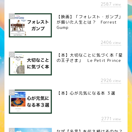
2587
view
24
【映画】「フォレスト・ガンプ」
が描いた人生とは？ Forrest
Gump
2406
view
25
【本】大切なことに気づく本「星
の王子さま」 Le Petit Prince
2926
view
26
【本】心が元気になる本 ３選
2771
view
27
なぜ【名言】を伝え続けるのか？