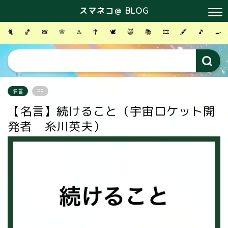
スマネコ＠ BLOG
🐈
🏀
📸
🌸
♨️
🎐
🕊
😸
📚
🎞
🖋
🎵
🍳
名言
PR
【名言】続けること（宇宙ロケット開
発者 糸川英夫）