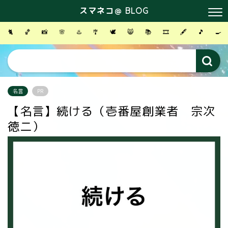
スマネコ＠ BLOG
🐈
🏀
📸
🌸
♨️
🎐
🕊
😸
📚
🎞
🖋
🎵
🍳
名言
PR
【名言】続ける（壱番屋創業者 宗次
徳二）