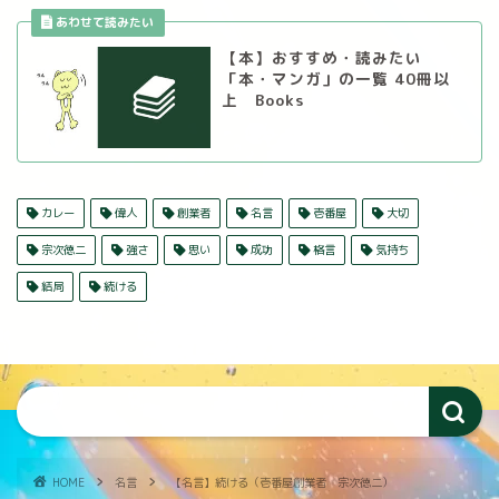
【本】おすすめ・読みたい
「本・マンガ」の一覧 40冊以
上 Books
カレー
偉人
創業者
名言
壱番屋
大切
宗次徳二
強さ
思い
成功
格言
気持ち
結局
続ける
HOME
名言
【名言】続ける（壱番屋創業者 宗次徳二）