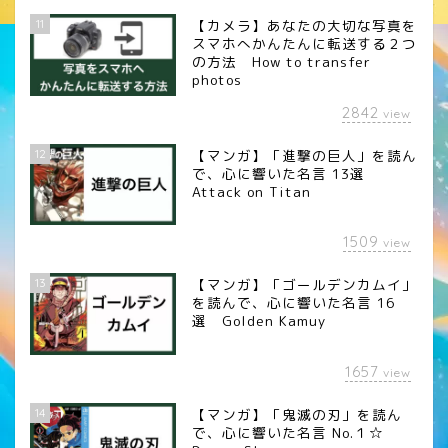
11
【カメラ】あなたの大切な写真を
スマホへかんたんに転送する２つ
の方法 How to transfer
photos
2842
view
12
【マンガ】「進撃の巨人」を読ん
で、心に響いた名言 13選
Attack on Titan
1509
view
13
【マンガ】「ゴールデンカムイ」
を読んで、心に響いた名言 16
選 Golden Kamuy
1657
view
14
【マンガ】「鬼滅の刃」を読ん
で、心に響いた名言 No.１☆