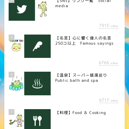
【SNS】リンク一覧 Social
media
7913
view
5
【名言】心に響く偉人の名言
250コ以上 Famous sayings
6766
view
6
【温泉】スーパー銭湯巡り
Public bath and spa
6717
view
7
【料理】Food ＆ Cooking