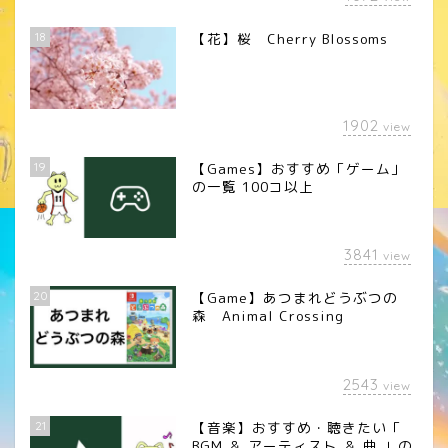
18
【花】桜 Cherry Blossoms
1902
view
19
【Games】おすすめ「ゲーム」
の一覧 100コ以上
3841
view
20
【Game】あつまれどうぶつの
森 Animal Crossing
2543
view
21
【音楽】おすすめ・聴きたい「
BGM ＆ アーティスト ＆ 曲 」の