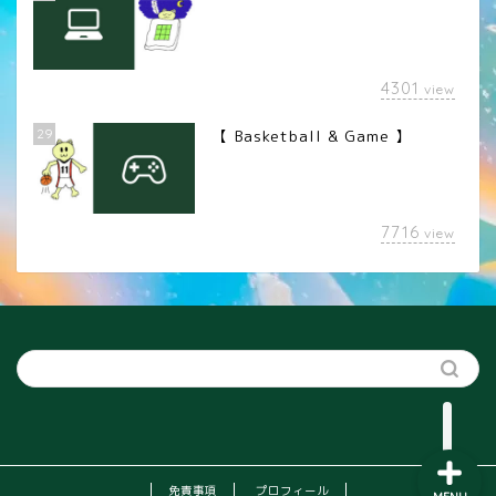
4301
view
29
【 Basketball & Game 】
LINEスタンプ
7716
view
カメラレンズ
YouTube
SNS
免責事項
プロフィール