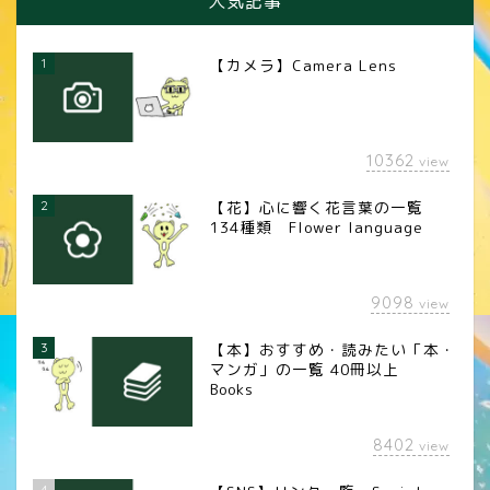
人気記事
1
【カメラ】Camera Lens
10362
view
2
【花】心に響く花言葉の一覧
134種類 Flower language
9098
view
3
【本】おすすめ・読みたい「本・
マンガ」の一覧 40冊以上
Books
8402
view
4