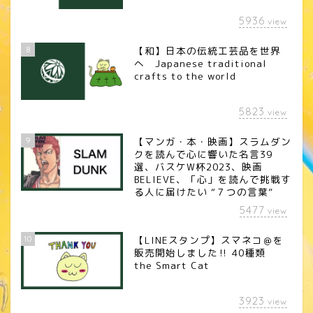
5936
view
8
【和】日本の伝統工芸品を世界
へ Japanese traditional
crafts to the world
5823
view
9
【マンガ・本・映画】スラムダン
クを読んで心に響いた名言39
選、バスケW杯2023、映画
BELIEVE、「心」を読んで挑戦す
る人に届けたい “７つの言葉”
5477
view
10
【LINEスタンプ】スマネコ＠を
販売開始しました‼︎ 40種類
the Smart Cat
3923
view