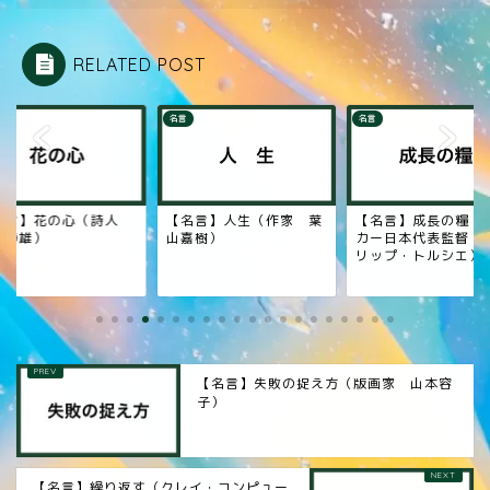
RELATED POST
名言
名言
名言】花の心（詩人
【名言】人生（作家 葉
【名言】成長の糧（
東静雄）
山嘉樹）
カー日本代表監督 
リップ・トルシエ）
【名言】失敗の捉え方（版画家 山本容
子）
【名言】繰り返す（クレイ・コンピュー