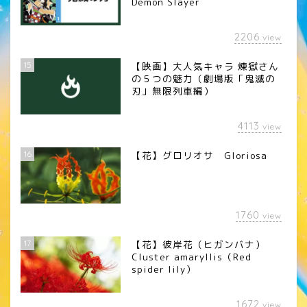
Demon Slayer
2206
view
15
【映画】大人気キャラ 煉󠄁獄さん
の５つの魅力（劇場版「鬼滅の
刃」無限列車編）
4113
view
16
【花】グロリオサ Gloriosa
1760
view
17
【花】彼岸花（ヒガンバナ）
Cluster amaryllis（Red
spider lily）
1672
view