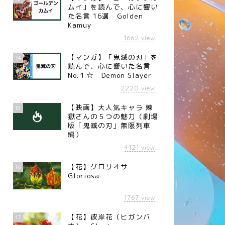
ムイ」を読んで、心に響い
た名言 16選 Golden
Kamuy
1662
view
【マンガ】「鬼滅の刃」を
14
読んで、心に響いた名言
No.１☆ Demon Slayer
2220
view
【映画】大人気キャラ 煉󠄁
15
獄さんの５つの魅力（劇場
版「鬼滅の刃」無限列車
編）
4121
view
【花】グロリオサ
16
Gloriosa
1767
view
【花】彼岸花（ヒガンバ
17