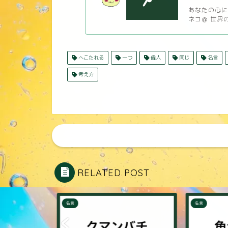
あなたの心に響
ネコ＠ 世界の名
へこたれる
一つ
偉人
同じ
名言
考え方
RELATED POST
名言
名言