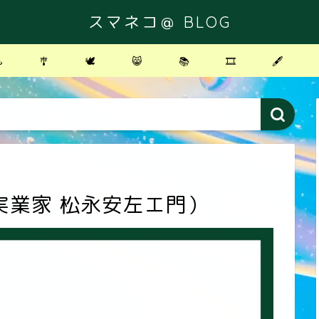
スマネコ＠ BLOG
️
🎐
🕊
😸
📚
🎞
🖋
実業家 松永安左エ門）