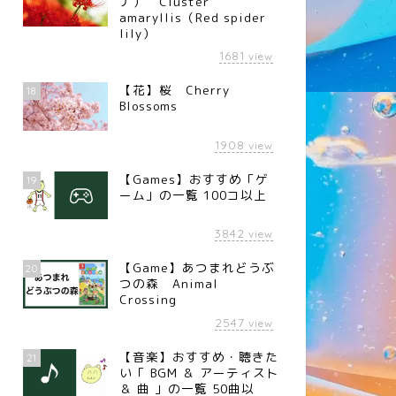
ナ） Cluster
amaryllis（Red spider
lily）
1681
view
【花】桜 Cherry
18
Blossoms
1908
view
【Games】おすすめ「ゲ
19
ーム」の一覧 100コ以上
3842
view
【Game】あつまれどうぶ
20
つの森 Animal
Crossing
2547
view
【音楽】おすすめ・聴きた
21
い「 BGM ＆ アーティスト
＆ 曲 」の一覧 50曲以