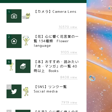
【カメラ】Camera Lens
1
10370
view
【花】心に響く花言葉の一
2
覧 134種類 Flower
language
9105
view
【本】おすすめ・読みたい
3
「本・マンガ」の一覧 40
冊以上 Books
8408
view
【SNS】リンク一覧
4
Social media
7919
view
【名言】心に響く偉人の名