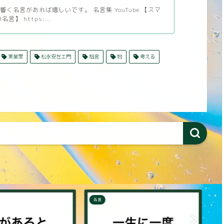
く名言があれば嬉しいです。 名言集 YouTube 【スマ
言】 https:...
実業家
松永安左エ門
格言
物
考える
名言
名