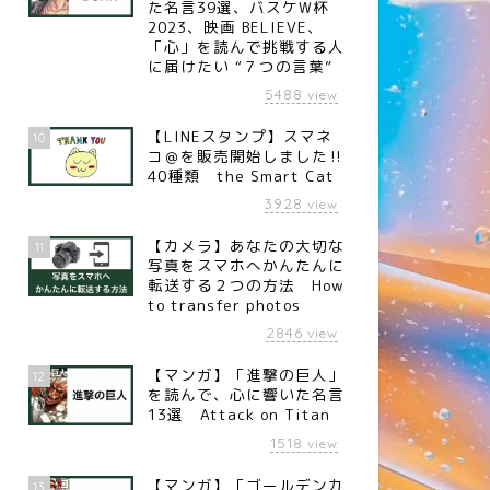
た名言39選、バスケW杯
2023、映画 BELIEVE、
「心」を読んで挑戦する人
に届けたい “７つの言葉”
名言】積極的な失敗（プロ野
【名言】拍手（映画俳優 高倉
5488
view
監督 原辰徳）
健）
【LINEスタンプ】スマネ
10
コ＠を販売開始しました‼︎
40種類 the Smart Cat
3928
view
【カメラ】あなたの大切な
11
写真をスマホへかんたんに
転送する２つの方法 How
to transfer photos
2846
view
【マンガ】「進撃の巨人」
12
を読んで、心に響いた名言
13選 Attack on Titan
1518
view
【マンガ】「ゴールデンカ
13