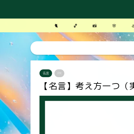
🐈
🏀
📸
🌸
♨
名言
PR
【名言】考え方一つ（