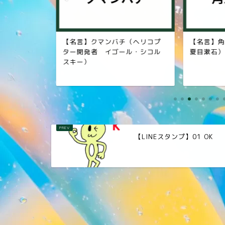
家 野上弥
【名言】クマンバチ（ヘリコプ
【名言】
ター開発者 イゴール・シコル
夏目漱石）
スキー）
【LINEスタンプ】01 OK