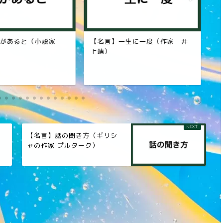
角があると（小説家
【名言】一生に一度（作家 井
【
上靖）
球
【名言】話の聞き方（ギリシ
ャの作家 プルターク）