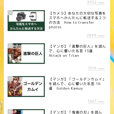
3932
view
11
【カメラ】あなたの大切な写真を
スマホへかんたんに転送する２つ
の方法 How to transfer
photos
2849
view
12
【マンガ】「進撃の巨人」を読ん
で、心に響いた名言 13選
Attack on Titan
1519
view
13
【マンガ】「ゴールデンカムイ」
を読んで、心に響いた名言 16
選 Golden Kamuy
1667
view
14
【マンガ】「鬼滅の刃」を読ん