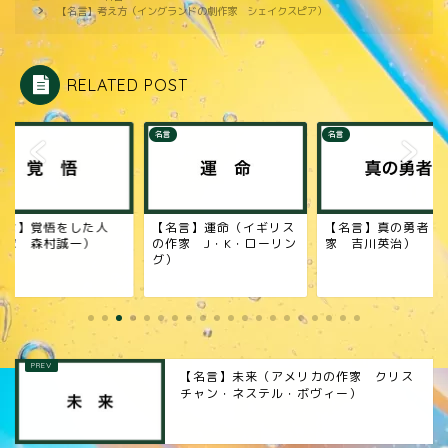
【名言】考え方（イングランドの劇作家 シェイクスピア）
RELATED POST
名言
名言
名言】覚悟をした人
【名言】運命（イギリス
【名言】真の勇者（
作家 森村誠一）
の作家 J・K・ローリン
家 吉川英治）
グ）
【名言】未来（アメリカの作家 クリス
チャン・ネステル・ボヴィー）