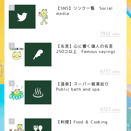
4
【SNS】リンク一覧 Social
media
7922
view
5
【名言】心に響く偉人の名言
250コ以上 Famous sayings
6777
view
6
【温泉】スーパー銭湯巡り
Public bath and spa
6727
view
7
【料理】Food ＆ Cooking