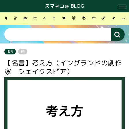
スマネコ＠ BLOG
🐈
🏀
📸
🌸
♨️
🎐
🕊
😸
📚
🎞
🖋
🎵
🍳
名言
PR
【名言】考え方（イングランドの劇作
家 シェイクスピア）