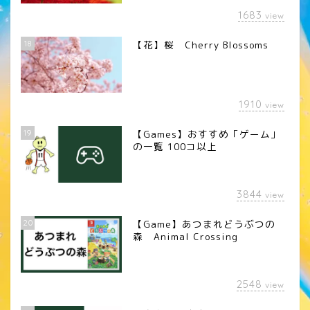
1683
view
18
【花】桜 Cherry Blossoms
1910
view
19
【Games】おすすめ「ゲーム」
の一覧 100コ以上
3844
view
20
【Game】あつまれどうぶつの
森 Animal Crossing
2548
view