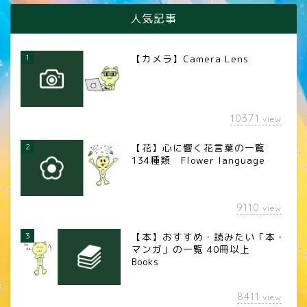
人気記事
1
【カメラ】Camera Lens
10371
view
2
【花】心に響く花言葉の一覧
134種類 Flower language
9110
view
3
【本】おすすめ・読みたい「本・
マンガ」の一覧 40冊以上
Books
8411
view