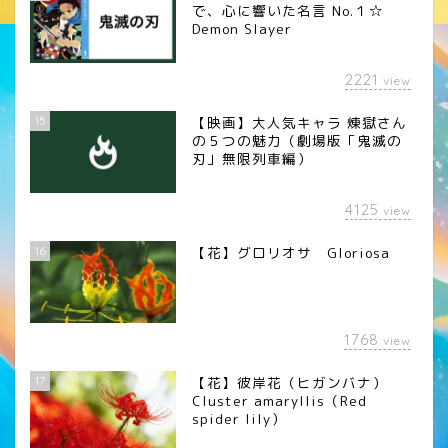
で、心に響いた名言 No.１☆
Demon Slayer
2221
view
15
【映画】大人気キャラ 煉󠄁獄さん
の５つの魅力（劇場版「鬼滅の
刃」無限列車編）
4125
view
16
【花】グロリオサ Gloriosa
1768
view
17
【花】彼岸花（ヒガンバナ）
Cluster amaryllis（Red
spider lily）