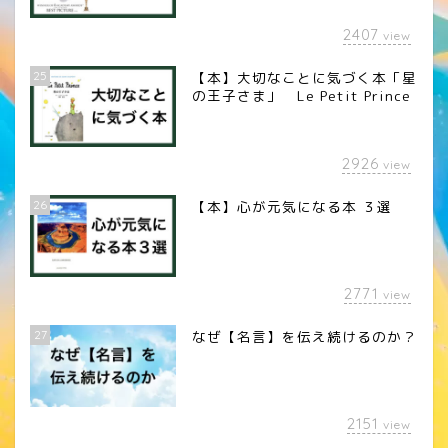
2407
view
25
【本】大切なことに気づく本「星
の王子さま」 Le Petit Prince
2926
view
26
【本】心が元気になる本 ３選
2771
view
27
なぜ【名言】を伝え続けるのか？
2151
view