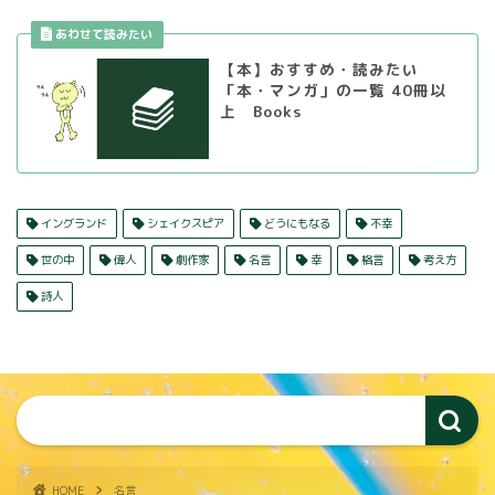
【本】おすすめ・読みたい
「本・マンガ」の一覧 40冊以
上 Books
イングランド
シェイクスピア
どうにもなる
不幸
世の中
偉人
劇作家
名言
幸
格言
考え方
詩人
HOME
名言