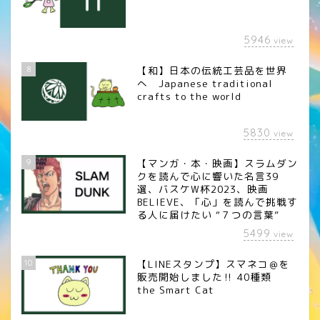
5946
view
8
【和】日本の伝統工芸品を世界
へ Japanese traditional
crafts to the world
5830
view
9
【マンガ・本・映画】スラムダン
クを読んで心に響いた名言39
選、バスケW杯2023、映画
BELIEVE、「心」を読んで挑戦す
る人に届けたい “７つの言葉”
5499
view
10
【LINEスタンプ】スマネコ＠を
販売開始しました‼︎ 40種類
the Smart Cat