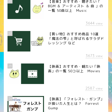
21
【音楽】おすすめ・聴きたい「
BGM ＆ アーティスト ＆ 曲 」の
一覧 50曲以上 Music
3644
view
22
【買い物】おすすめ商品 10選
「魔法の雫」と呼ばれるサラダド
レッシング など
3673
view
23
【映画】おすすめ・観たい「映
画」の一覧 50コ以上 Movies
2587
view
24
【映画】「フォレスト・ガンプ」
が描いた人生とは？ Forrest
Gump