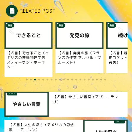
RELATED POST
名言
名言
名言】できること（イ
【名言】発見の旅（フラ
【名言】続けること
リスの理論物理学者
ンスの作家 マルセル・プ
宙ロケット開発者 
ティーヴン・ホーキ
ルースト）
英夫）
.
【名言】やさしい言葉（マザー・テレ
サ）
【名言】人生の深さ（アメリカの思想
家 エマーソン）