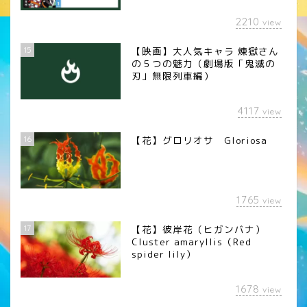
2210
view
15
【映画】大人気キャラ 煉󠄁獄さん
の５つの魅力（劇場版「鬼滅の
刃」無限列車編）
4117
view
16
【花】グロリオサ Gloriosa
1765
view
17
【花】彼岸花（ヒガンバナ）
Cluster amaryllis（Red
spider lily）
1678
view