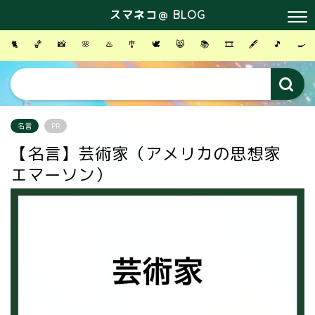
スマネコ＠ BLOG
🐈
🏀
📸
🌸
♨️
🎐
🕊
😸
📚
🎞
🖋
🎵
🍳
名言
PR
【名言】芸術家（アメリカの思想家
エマーソン）