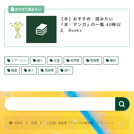
【本】おすすめ・読みたい
「本・マンガ」の一覧 40冊以
上 Books
エマーソン
偉人
名言
哲学者
思想家
最初
格言
素人
芸術家
詩人
HOME
名言
【名言】芸術家（アメリカの思想家 エマーソン）