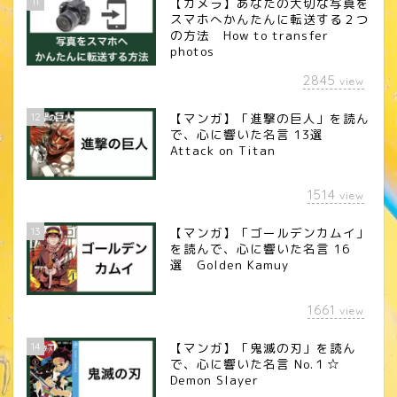
11
【カメラ】あなたの大切な写真を
スマホへかんたんに転送する２つ
の方法 How to transfer
photos
2845
view
12
【マンガ】「進撃の巨人」を読ん
で、心に響いた名言 13選
Attack on Titan
1514
view
13
【マンガ】「ゴールデンカムイ」
を読んで、心に響いた名言 16
選 Golden Kamuy
1661
view
14
【マンガ】「鬼滅の刃」を読ん
で、心に響いた名言 No.１☆
Demon Slayer