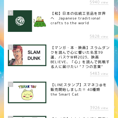
5940
view
8
【和】日本の伝統工芸品を世界
へ Japanese traditional
crafts to the world
5828
view
9
【マンガ・本・映画】スラムダン
クを読んで心に響いた名言39
選、バスケW杯2023、映画
BELIEVE、「心」を読んで挑戦す
る人に届けたい “７つの言葉”
5483
view
10
【LINEスタンプ】スマネコ＠を
販売開始しました‼︎ 40種類
the Smart Cat
3926
view