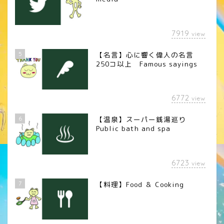
7919
view
5
【名言】心に響く偉人の名言
250コ以上 Famous sayings
6772
view
6
【温泉】スーパー銭湯巡り
Public bath and spa
6723
view
7
【料理】Food ＆ Cooking