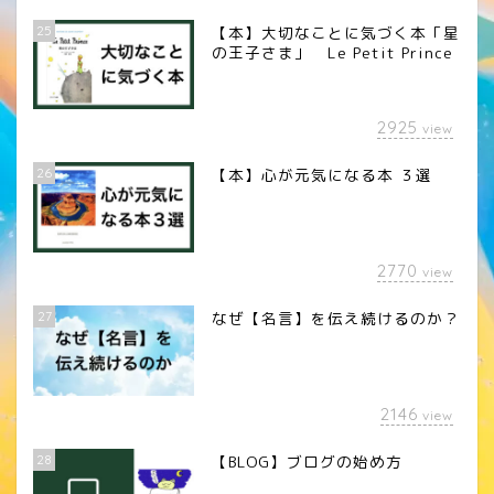
25
【本】大切なことに気づく本「星
の王子さま」 Le Petit Prince
2925
view
26
【本】心が元気になる本 ３選
2770
view
27
なぜ【名言】を伝え続けるのか？
2146
view
28
【BLOG】ブログの始め方