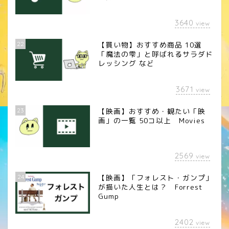
3640
view
22
【買い物】おすすめ商品 10選
「魔法の雫」と呼ばれるサラダド
レッシング など
3671
view
23
【映画】おすすめ・観たい「映
画」の一覧 50コ以上 Movies
2569
view
24
【映画】「フォレスト・ガンプ」
が描いた人生とは？ Forrest
Gump
2402
view