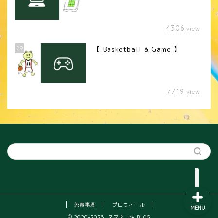
4306
view
29
【 Basketball & Game 】
LINEスタンプ
7719
view
カメラレンズ
YouTube
SNS
免責事項
プロフィール
MENU
2020–2026 スマネコ＠ BLOG