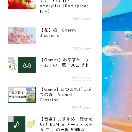
ナ） Cluster
amaryllis（Red spider
lily）
1680
view
【花】桜 Cherry
18
Blossoms
1907
view
【Games】おすすめ「ゲ
19
ーム」の一覧 100コ以上
3842
view
【Game】あつまれどうぶ
20
つの森 Animal
Crossing
2547
view
【音楽】おすすめ・聴きた
21
い「 BGM ＆ アーティスト
＆ 曲 」の一覧 50曲以