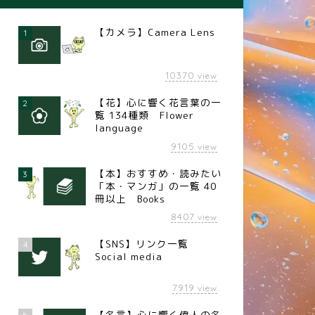
【カメラ】Camera Lens
1
10370
view
【花】心に響く花言葉の一
2
覧 134種類 Flower
language
9105
view
【本】おすすめ・読みたい
3
「本・マンガ」の一覧 40
冊以上 Books
8407
view
【SNS】リンク一覧
4
Social media
7919
view
【名言】心に響く偉人の名