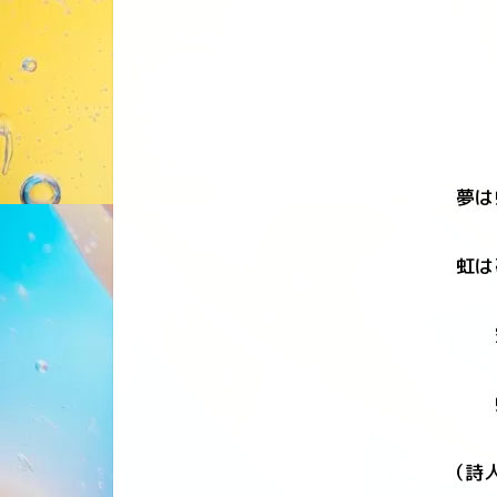
夢は
虹は
（詩