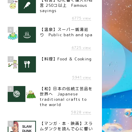
5
言 250コ以上 Famous
sayings
6775
view
【温泉】スーパー銭湯巡
6
り Public bath and spa
6725
view
【料理】Food ＆ Cooking
7
5941
view
【和】日本の伝統工芸品を
8
世界へ Japanese
traditional crafts to
the world
言
名言
5828
view
【マンガ・本・映画】スラ
9
ムダンクを読んで心に響い