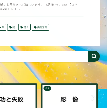
く名言があれば嬉しいです。 名言集 YouTube 【スマ
言】 https:...
空
虹
詩人
高橋元吉
名言
名