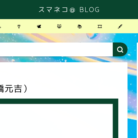
スマネコ＠ BLOG
️
🎐
🕊
😸
📚
🎞
🖋
橋元吉）