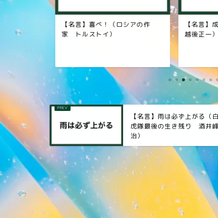
（第４８代
【名言】喜べ！（ロシアの作
【名言】
家 トルストイ）
越後正一）
【名言】雨は必ず上がる（
虎隊最後の生き残り 酒井
治）