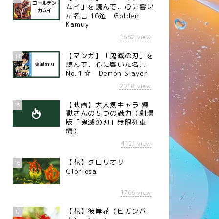
ムイ」を読んで、心に響い
た名言 16選 Golden
Kamuy
1662
view
【マンガ】「鬼滅の刃」を
14
読んで、心に響いた名言
No.１☆ Demon Slayer
2218
view
【映画】大人気キャラ 煉󠄁
15
獄さんの５つの魅力（劇場
版「鬼滅の刃」無限列車
編）
4121
view
【花】グロリオサ
16
Gloriosa
1766
view
【花】彼岸花（ヒガンバ
17