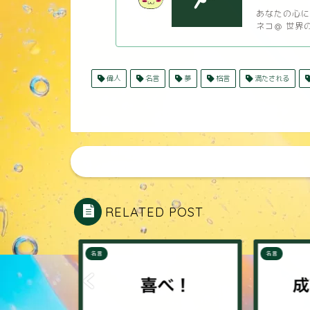
あなたの心に響
ネコ＠ 世界の名
偉人
名言
夢
格言
満たされる
RELATED POST
名言
名言