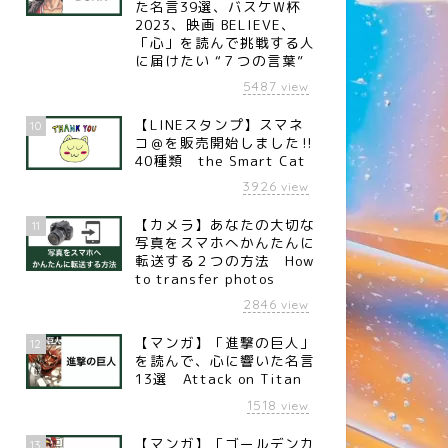
た名言39選、バスケW杯
2023、映画 BELIEVE、
「心」を読んで挑戦する人
名言】青年・壮年・老年（イ
【名言】忙しい時（作家 徳冨
に届けたい “７つの言葉”
リスの政治家 ベンジャミ
蘆花）
5487
view
・ディズレーリ）
【LINEスタンプ】スマネ
10
コ＠を販売開始しました‼︎
40種類 the Smart Cat
3926
view
【カメラ】あなたの大切な
11
写真をスマホへかんたんに
転送する２つの方法 How
to transfer photos
2846
view
【マンガ】「進撃の巨人」
12
を読んで、心に響いた名言
13選 Attack on Titan
1518
view
【マンガ】「ゴールデンカ
13