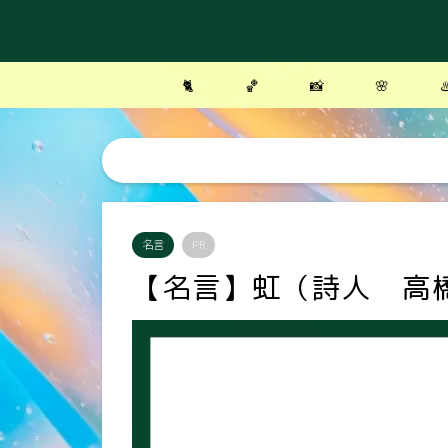
🐈
🏀
📸
🌸
♨
名言
PR
【名言】虹（詩人 高