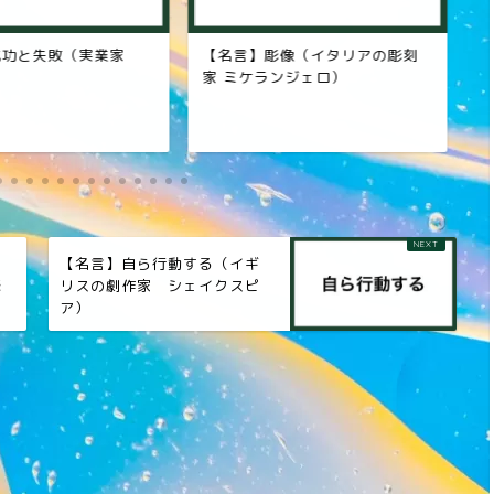
成功と失敗（実業家
【名言】彫像（イタリアの彫刻
【
家 ミケランジェロ）
ギ
ン
白
【名言】自ら行動する（イギ
峰
リスの劇作家 シェイクスピ
ア）