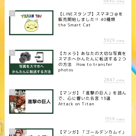
5490
view
10
【LINEスタンプ】スマネコ＠を
販売開始しました‼︎ 40種類
the Smart Cat
3929
view
11
【カメラ】あなたの大切な写真を
スマホへかんたんに転送する２つ
の方法 How to transfer
photos
2847
view
12
【マンガ】「進撃の巨人」を読ん
で、心に響いた名言 13選
Attack on Titan
1519
view
13
【マンガ】「ゴールデンカムイ」