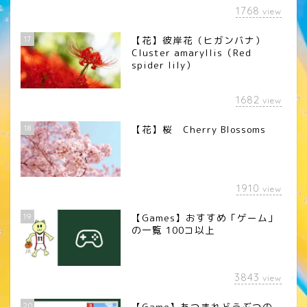
1768
view
17
【花】彼岸花（ヒガンバナ）
Cluster amaryllis（Red
spider lily）
1682
view
18
【花】桜 Cherry Blossoms
1910
view
19
【Games】おすすめ「ゲーム」
の一覧 100コ以上
3843
view
20
【Game】あつまれどうぶつの