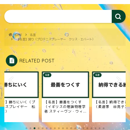
HOME
名言
【名言】誇り（プロテニスプレーヤー クリス・エバート）
RELATED POST
名言
名言
名言】勝ちにいく（プ
【名言】最善をつくす
【名言】納得できる
テニスプレイヤー 松
（イギリスの理論物理学
（柔道家 谷亮子）
修造）
者 スティーヴン・ウィ...