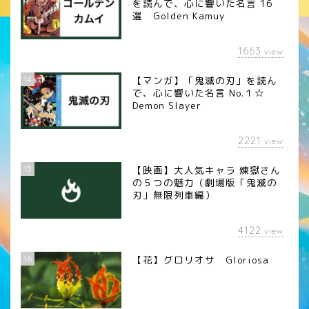
を読んで、心に響いた名言 16
選 Golden Kamuy
1663
view
14
【マンガ】「鬼滅の刃」を読ん
で、心に響いた名言 No.１☆
Demon Slayer
2221
view
15
【映画】大人気キャラ 煉󠄁獄さん
の５つの魅力（劇場版「鬼滅の
刃」無限列車編）
4122
view
16
【花】グロリオサ Gloriosa