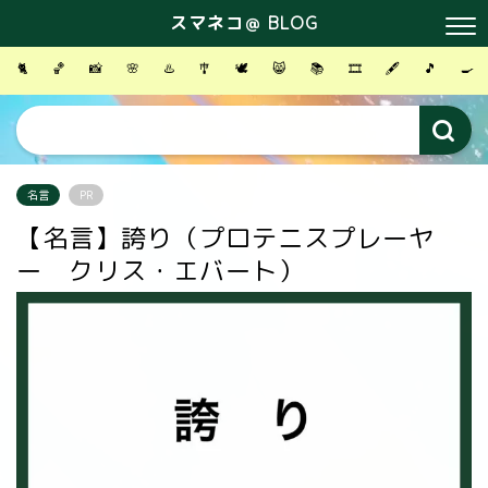
スマネコ＠ BLOG
🐈
🏀
📸
🌸
♨️
🎐
🕊
😸
📚
🎞
🖋
🎵
🍳
名言
PR
【名言】誇り（プロテニスプレーヤ
ー クリス・エバート）