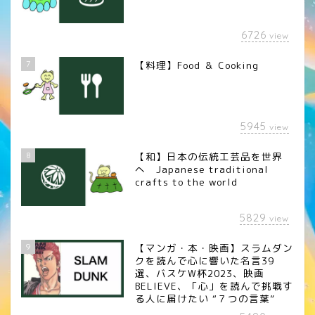
6726
view
7
【料理】Food ＆ Cooking
5945
view
8
【和】日本の伝統工芸品を世界
へ Japanese traditional
crafts to the world
5829
view
9
【マンガ・本・映画】スラムダン
クを読んで心に響いた名言39
選、バスケW杯2023、映画
BELIEVE、「心」を読んで挑戦す
る人に届けたい “７つの言葉”