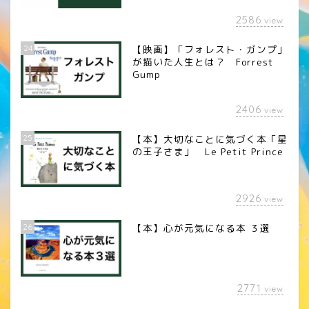
2586
view
24
【映画】「フォレスト・ガンプ」
が描いた人生とは？ Forrest
Gump
2406
view
25
【本】大切なことに気づく本「星
の王子さま」 Le Petit Prince
2926
view
26
【本】心が元気になる本 ３選
2771
view