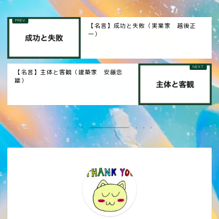
【名言】成功と失敗（実業家 越後正
一）
【名言】主体と客観（建築家 安藤忠
雄）