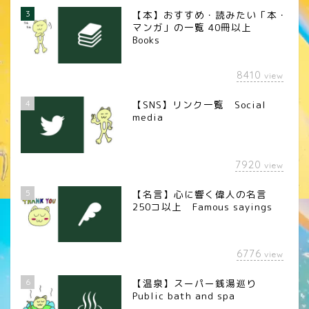
3
【本】おすすめ・読みたい「本・
マンガ」の一覧 40冊以上
Books
8410
view
4
【SNS】リンク一覧 Social
media
7920
view
5
【名言】心に響く偉人の名言
250コ以上 Famous sayings
6776
view
6
【温泉】スーパー銭湯巡り
Public bath and spa