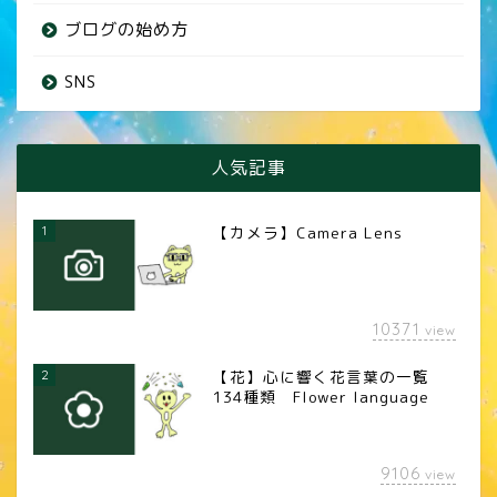
ブログの始め方
SNS
人気記事
1
【カメラ】Camera Lens
10371
view
2
【花】心に響く花言葉の一覧
134種類 Flower language
9106
view