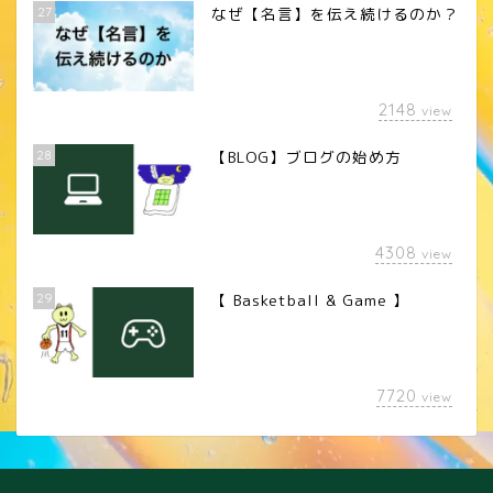
27
なぜ【名言】を伝え続けるのか？
2148
view
28
【BLOG】ブログの始め方
4308
view
29
【 Basketball & Game 】
LINEスタンプ
7720
view
カメラレンズ
YouTube