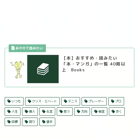
【本】おすすめ・読みたい
「本・マンガ」の一覧 40冊以
上 Books
いつも
クリス・エバート
テニス
プレーヤー
プロ
人生
偉人
名言
思う
方向
格言
歩く
目標
誇り
選手