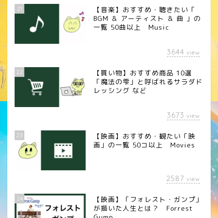
21
【音楽】おすすめ・聴きたい「
BGM ＆ アーティスト ＆ 曲 」の
一覧 50曲以上 Music
3644
view
22
【買い物】おすすめ商品 10選
「魔法の雫」と呼ばれるサラダド
レッシング など
3673
view
23
【映画】おすすめ・観たい「映
画」の一覧 50コ以上 Movies
2587
view
24
【映画】「フォレスト・ガンプ」
が描いた人生とは？ Forrest
Gump