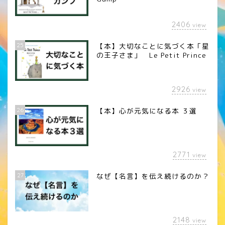
2406
view
25
【本】大切なことに気づく本「星
の王子さま」 Le Petit Prince
2926
view
26
【本】心が元気になる本 ３選
2771
view
27
なぜ【名言】を伝え続けるのか？
2148
view