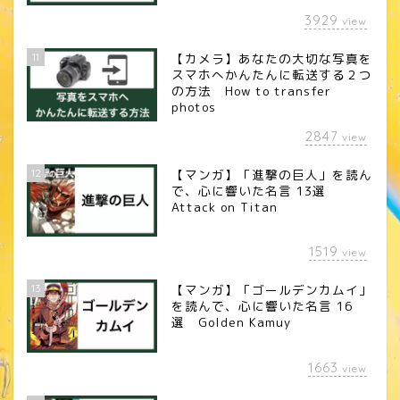
3929
view
11
【カメラ】あなたの大切な写真を
スマホへかんたんに転送する２つ
の方法 How to transfer
photos
2847
view
12
【マンガ】「進撃の巨人」を読ん
で、心に響いた名言 13選
Attack on Titan
1519
view
13
【マンガ】「ゴールデンカムイ」
を読んで、心に響いた名言 16
選 Golden Kamuy
1663
view