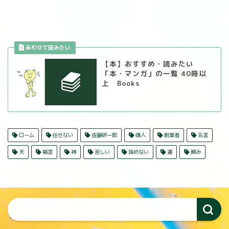
【本】おすすめ・読みたい
「本・マンガ」の一覧 40冊以
上 Books
ローム
任せない
佐藤研一郎
偉人
創業者
名言
天
格言
神
苦しい
諦めない
運
頼み