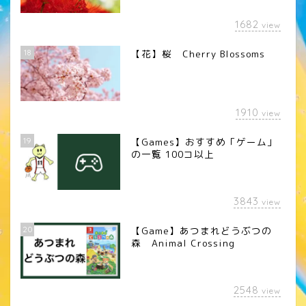
1682
view
18
【花】桜 Cherry Blossoms
1910
view
19
【Games】おすすめ「ゲーム」
の一覧 100コ以上
3843
view
20
【Game】あつまれどうぶつの
森 Animal Crossing
2548
view