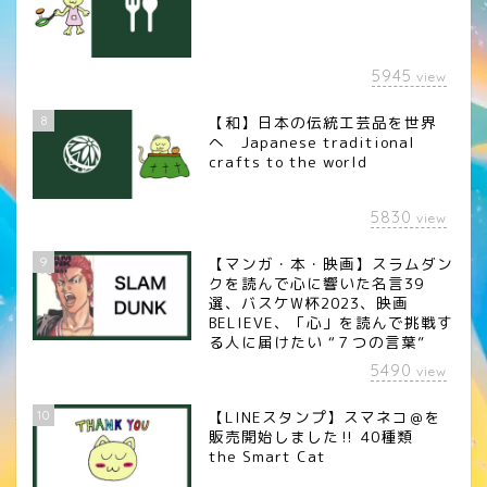
5945
view
8
【和】日本の伝統工芸品を世界
へ Japanese traditional
crafts to the world
5830
view
9
【マンガ・本・映画】スラムダン
クを読んで心に響いた名言39
選、バスケW杯2023、映画
BELIEVE、「心」を読んで挑戦す
る人に届けたい “７つの言葉”
5490
view
10
【LINEスタンプ】スマネコ＠を
販売開始しました‼︎ 40種類
the Smart Cat