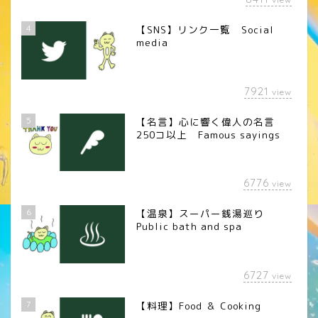
4
【SNS】リンク一覧 Social
media
7921
view
5
【名言】心に響く偉人の名言
250コ以上 Famous sayings
6776
view
6
【温泉】スーパー銭湯巡り
Public bath and spa
6727
view
7
【料理】Food ＆ Cooking