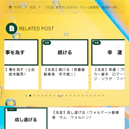
HOME
名言
【名言】運を天に任せない（ローム創業者 佐藤研一郎）
RELATED POST
名言
名言
名言】続ける（壱番屋
【名言】幸運（プロサッ
【名言】考える（プ
業者 宗次徳二）
カー選手 ロマーリオ・
ルファー ゲーリー
ジ・ソウザ・ファリア）
レーヤー）
【名言】成し遂げる（ウォルマート創業
者 サム・ウォルトン）