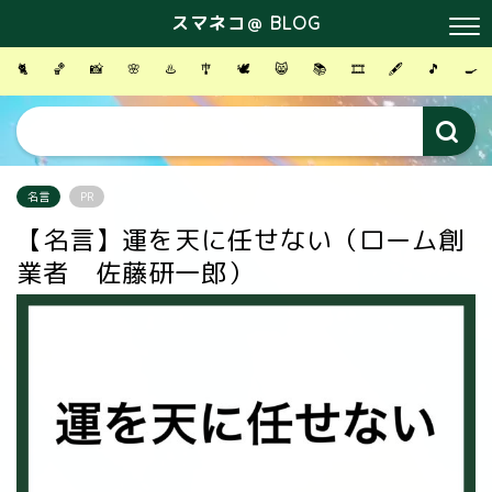
スマネコ＠ BLOG
🐈
🏀
📸
🌸
♨️
🎐
🕊
😸
📚
🎞
🖋
🎵
🍳
名言
PR
【名言】運を天に任せない（ローム創
業者 佐藤研一郎）