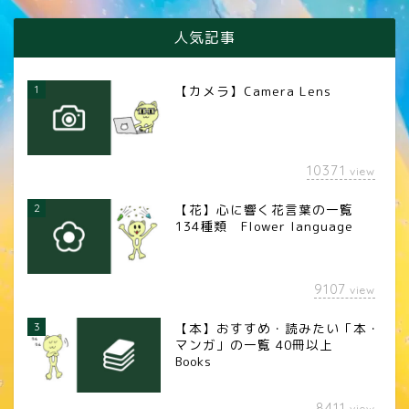
人気記事
1
【カメラ】Camera Lens
10371
view
2
【花】心に響く花言葉の一覧
134種類 Flower language
9107
view
3
【本】おすすめ・読みたい「本・
マンガ」の一覧 40冊以上
Books
8411
view