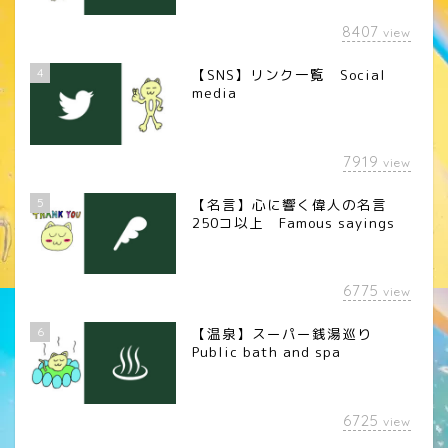
8407
view
4
【SNS】リンク一覧 Social
media
7919
view
5
【名言】心に響く偉人の名言
250コ以上 Famous sayings
6775
view
6
【温泉】スーパー銭湯巡り
Public bath and spa
6725
view