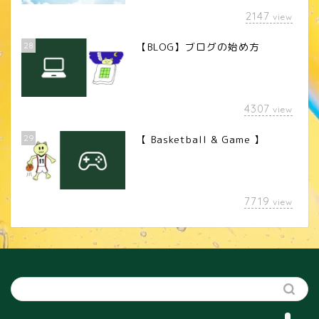
2147
view
28
【BLOG】ブログの始め方
4307
view
29
【 Basketball & Game 】
LINEスタンプ
7719
view
カメラレンズ
YouTube
SNS