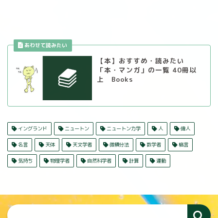
【本】おすすめ・読みたい
「本・マンガ」の一覧 40冊以
上 Books
イングランド
ニュートン
ニュートン力学
人
偉人
名言
天体
天文学者
微積分法
数学者
格言
気持ち
物理学者
自然科学者
計算
運動