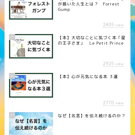
が描いた人生とは？ Forrest
Gump
2405
view
25
【本】大切なことに気づく本「星
の王子さま」 Le Petit Prince
2925
view
26
【本】心が元気になる本 ３選
2770
view
27
なぜ【名言】を伝え続けるのか？