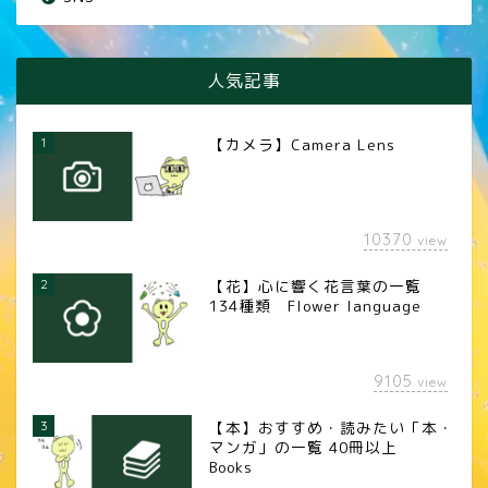
人気記事
1
【カメラ】Camera Lens
10370
view
2
【花】心に響く花言葉の一覧
134種類 Flower language
9105
view
3
【本】おすすめ・読みたい「本・
マンガ」の一覧 40冊以上
Books