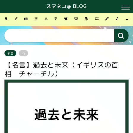
スマネコ＠ BLOG
🐈
🏀
📸
🌸
♨️
🎐
🕊
😸
📚
🎞
🖋
🎵
🍳
名言
PR
【名言】過去と未来（イギリスの首
相 チャーチル）