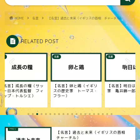
HOME
名言
【名言】過去と未来（イギリスの首相 チャーチル）
RELATED POST
名言
名言
名言】成長の糧（サッ
【名言】卵と鶏（イギリ
【名言】明日は（評
ー日本代表監督 フィ
スの歴史家 トーマス・
家 亀井勝一郎）
ップ・トルシエ）
フラー）
【名言】過去と未来（イギリスの首相
チャーチル）