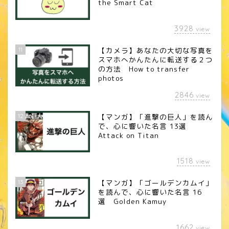
the Smart Cat
3928
view
11
【カメラ】あなたの大切な写真を
スマホへかんたんに転送する２つ
の方法 How to transfer
photos
2846
view
12
【マンガ】「進撃の巨人」を読ん
で、心に響いた名言 13選
Attack on Titan
1518
view
13
【マンガ】「ゴールデンカムイ」
を読んで、心に響いた名言 16
選 Golden Kamuy
1662
view