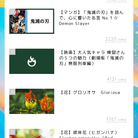
14
【マンガ】「鬼滅の刃」を読ん
で、心に響いた名言 No.１☆
Demon Slayer
2220
view
15
【映画】大人気キャラ 煉󠄁獄さん
の５つの魅力（劇場版「鬼滅の
刃」無限列車編）
4121
view
16
【花】グロリオサ Gloriosa
1767
view
17
【花】彼岸花（ヒガンバナ）
Cluster amaryllis（Red