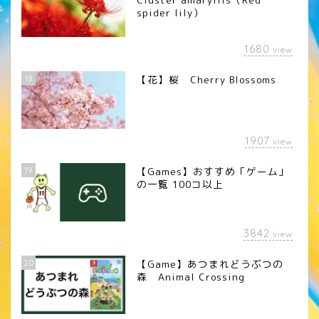
spider lily）
1680
view
18
【花】桜 Cherry Blossoms
1907
view
19
【Games】おすすめ「ゲーム」
の一覧 100コ以上
3842
view
20
【Game】あつまれどうぶつの
森 Animal Crossing