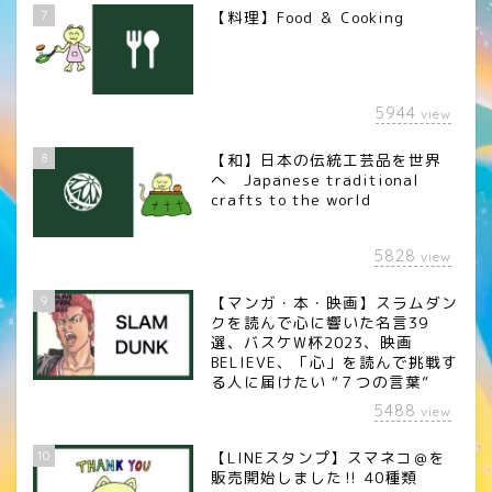
7
【料理】Food ＆ Cooking
5944
view
8
【和】日本の伝統工芸品を世界
へ Japanese traditional
crafts to the world
5828
view
9
【マンガ・本・映画】スラムダン
クを読んで心に響いた名言39
選、バスケW杯2023、映画
BELIEVE、「心」を読んで挑戦す
る人に届けたい “７つの言葉”
5488
view
10
【LINEスタンプ】スマネコ＠を
販売開始しました‼︎ 40種類