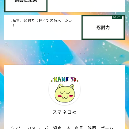
【名言】忍耐力（ドイツの詩人 シラ
ー）
スマネコ＠
バスケ、カメラ、花、温泉、本、名言、映画、ゲーム、