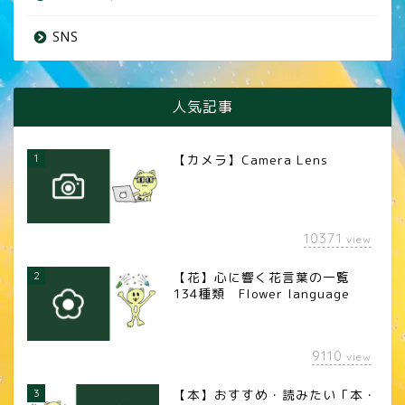
SNS
人気記事
1
【カメラ】Camera Lens
10371
view
2
【花】心に響く花言葉の一覧
134種類 Flower language
9110
view
3
【本】おすすめ・読みたい「本・