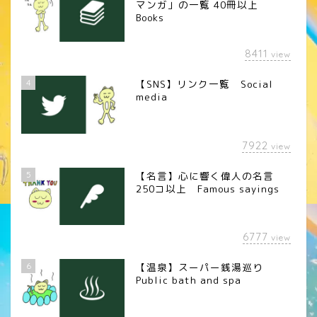
マンガ」の一覧 40冊以上
Books
8411
view
4
【SNS】リンク一覧 Social
media
7922
view
5
【名言】心に響く偉人の名言
250コ以上 Famous sayings
6777
view
6
【温泉】スーパー銭湯巡り
Public bath and spa