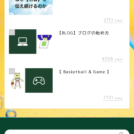
2151
view
28
【BLOG】ブログの始め方
4308
view
29
【 Basketball & Game 】
LINEスタンプ
7721
view
カメラレンズ
YouTube