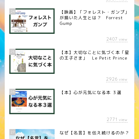
24
【映画】「フォレスト・ガンプ」
が描いた人生とは？ Forrest
Gump
2407
view
25
【本】大切なことに気づく本「星
の王子さま」 Le Petit Prince
2926
view
26
【本】心が元気になる本 ３選
2771
view
27
なぜ【名言】を伝え続けるのか？