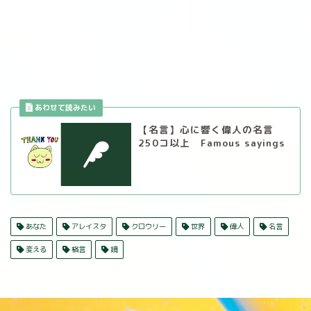
【名言】心に響く偉人の名言
250コ以上 Famous sayings
あなた
アレイスタ
クロウリー
世界
偉人
名言
変える
格言
鏡