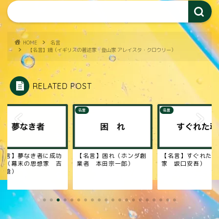
HOME
名言
【名言】鏡（イギリスの著述家・登山家 アレイスタ・クロウリー）
RELATED POST
名言
名言
名言】夢なき者に成功
【名言】困れ（ホンダ創
【名言】すぐれた魂
し（幕末の思想家 吉
業者 本田宗一郎）
家 坂口安吾）
松陰）