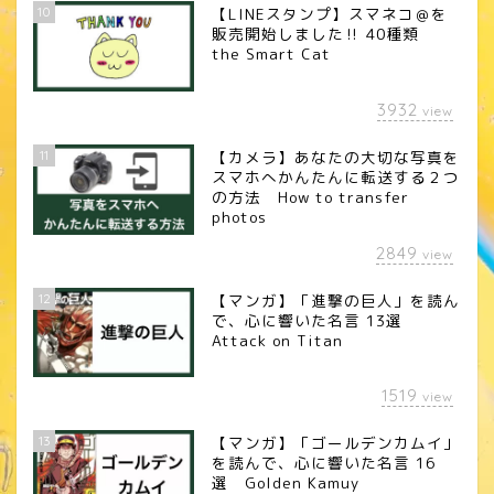
10
【LINEスタンプ】スマネコ＠を
販売開始しました‼︎ 40種類
the Smart Cat
3932
view
11
【カメラ】あなたの大切な写真を
スマホへかんたんに転送する２つ
の方法 How to transfer
photos
2849
view
12
【マンガ】「進撃の巨人」を読ん
で、心に響いた名言 13選
Attack on Titan
1519
view
13
【マンガ】「ゴールデンカムイ」
を読んで、心に響いた名言 16
選 Golden Kamuy