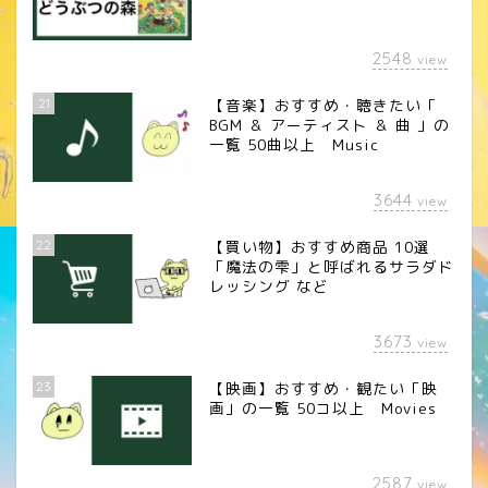
2548
view
21
【音楽】おすすめ・聴きたい「
BGM ＆ アーティスト ＆ 曲 」の
一覧 50曲以上 Music
3644
view
22
【買い物】おすすめ商品 10選
「魔法の雫」と呼ばれるサラダド
レッシング など
3673
view
23
【映画】おすすめ・観たい「映
画」の一覧 50コ以上 Movies
2587
view