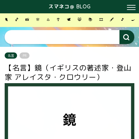
スマネコ＠ BLOG
🐈
🏀
📸
🌸
♨️
🎐
🕊
😸
📚
🎞
🖋
🎵
🍳
名言
PR
【名言】鏡（イギリスの著述家・登山
家 アレイスタ・クロウリー）