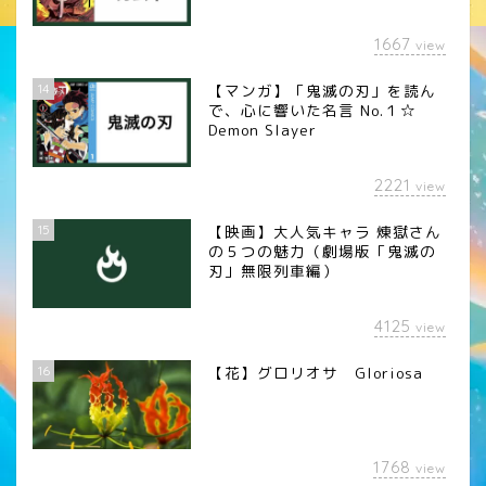
1667
view
14
【マンガ】「鬼滅の刃」を読ん
で、心に響いた名言 No.１☆
Demon Slayer
2221
view
15
【映画】大人気キャラ 煉󠄁獄さん
の５つの魅力（劇場版「鬼滅の
刃」無限列車編）
4125
view
16
【花】グロリオサ Gloriosa
1768
view