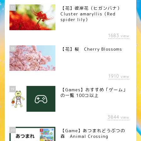
17
【花】彼岸花（ヒガンバナ）
Cluster amaryllis（Red
spider lily）
1683
view
18
【花】桜 Cherry Blossoms
1910
view
19
【Games】おすすめ「ゲーム」
の一覧 100コ以上
3844
view
20
【Game】あつまれどうぶつの
森 Animal Crossing