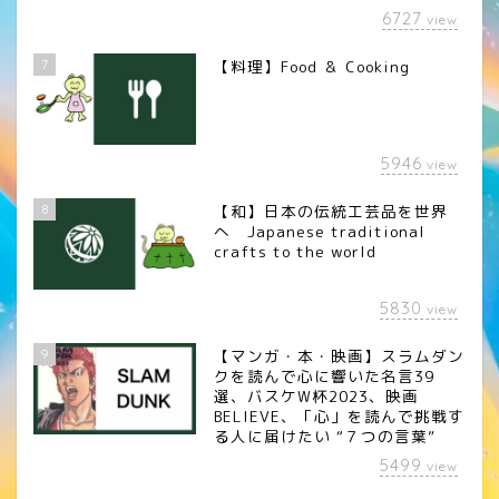
6727
view
7
【料理】Food ＆ Cooking
5946
view
8
【和】日本の伝統工芸品を世界
へ Japanese traditional
crafts to the world
5830
view
9
【マンガ・本・映画】スラムダン
クを読んで心に響いた名言39
選、バスケW杯2023、映画
BELIEVE、「心」を読んで挑戦す
る人に届けたい “７つの言葉”
5499
view