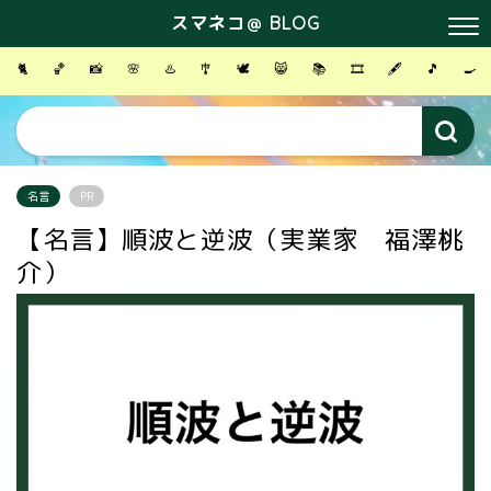
スマネコ＠ BLOG
🐈
🏀
📸
🌸
♨️
🎐
🕊
😸
📚
🎞
🖋
🎵
🍳
名言
PR
【名言】順波と逆波（実業家 福澤桃
介）