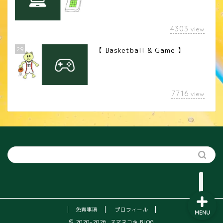
4303
view
29
【 Basketball & Game 】
LINEスタンプ
7716
view
カメラレンズ
YouTube
SNS
免責事項
プロフィール
MENU
2020–2026 スマネコ＠ BLOG