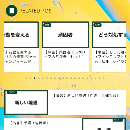
RELATED POST
名言
名言
名言】行動を変える
【名言】頑固者（古代ロ
【名言】どう対処す
アメリカの作家 ジャッ
ーマの哲学者 セネカ）
（マイクロソフト設
・キャンフィールド...
者 ビル・ゲイツ）
【名言】新しい境遇（作家 大佛次郎）
【名言】手綱（佐橋滋）