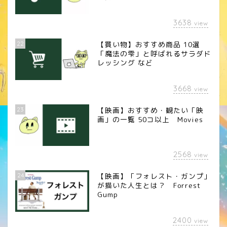
3638
view
22
【買い物】おすすめ商品 10選
「魔法の雫」と呼ばれるサラダド
レッシング など
3668
view
23
【映画】おすすめ・観たい「映
画」の一覧 50コ以上 Movies
2568
view
24
【映画】「フォレスト・ガンプ」
が描いた人生とは？ Forrest
Gump
2400
view