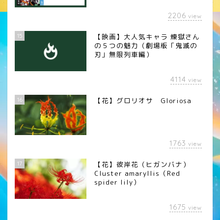
2206
view
15
【映画】大人気キャラ 煉󠄁獄さん
の５つの魅力（劇場版「鬼滅の
刃」無限列車編）
4114
view
16
【花】グロリオサ Gloriosa
1763
view
17
【花】彼岸花（ヒガンバナ）
Cluster amaryllis（Red
spider lily）
1675
view