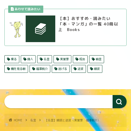
【本】おすすめ・読みたい
「本・マンガ」の一覧 40冊以
上 Books
乗る
偉人
名言
実業家
成功
格言
機を見る敏
福澤桃介
逃げる
逆波
順波
HOME
名言
【名言】順波と逆波（実業家 福澤桃介）