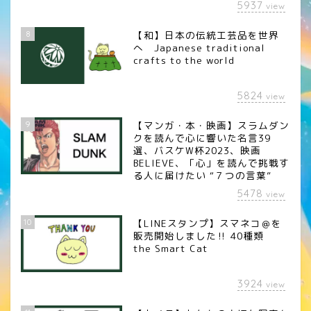
5937
view
8
【和】日本の伝統工芸品を世界
へ Japanese traditional
crafts to the world
5824
view
9
【マンガ・本・映画】スラムダン
クを読んで心に響いた名言39
選、バスケW杯2023、映画
BELIEVE、「心」を読んで挑戦す
る人に届けたい “７つの言葉”
5478
view
10
【LINEスタンプ】スマネコ＠を
販売開始しました‼︎ 40種類
the Smart Cat
3924
view