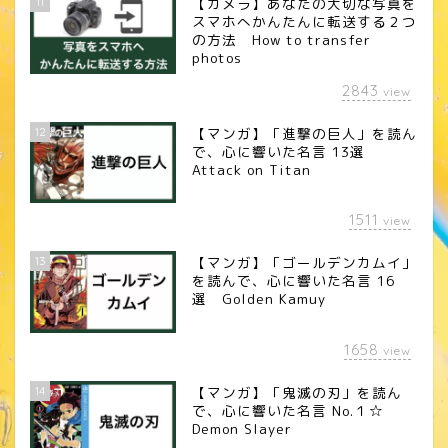
11
【カメラ】あなたの大切な写真を
スマホへかんたんに転送する２つ
の方法 How to transfer
photos
2843
view
12
【マンガ】「進撃の巨人」を読ん
で、心に響いた名言 13選
Attack on Titan
1511
view
13
【マンガ】「ゴールデンカムイ」
を読んで、心に響いた名言 16
選 Golden Kamuy
1658
view
14
【マンガ】「鬼滅の刃」を読ん
で、心に響いた名言 No.１☆
Demon Slayer