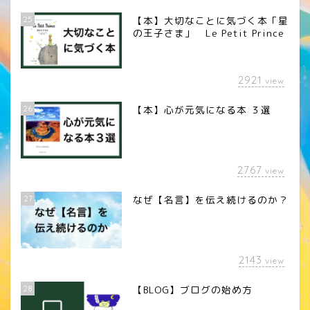
25
【本】大切なことに気づく本「星
の王子さま」 Le Petit Prince
2921
view
26
【本】心が元気になる本 ３選
2767
view
27
なぜ【名言】を伝え続けるのか？
2143
view
28
【BLOG】ブログの始め方