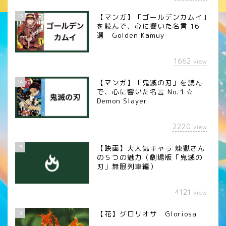
13
【マンガ】「ゴールデンカムイ」
を読んで、心に響いた名言 16
選 Golden Kamuy
1662
view
14
【マンガ】「鬼滅の刃」を読ん
で、心に響いた名言 No.１☆
Demon Slayer
2220
view
15
【映画】大人気キャラ 煉󠄁獄さん
の５つの魅力（劇場版「鬼滅の
刃」無限列車編）
4121
view
16
【花】グロリオサ Gloriosa