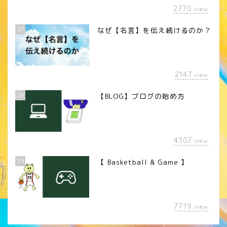
2770
view
27
なぜ【名言】を伝え続けるのか？
2147
view
28
【BLOG】ブログの始め方
4307
view
29
【 Basketball & Game 】
LINEスタンプ
7719
view
カメラレンズ