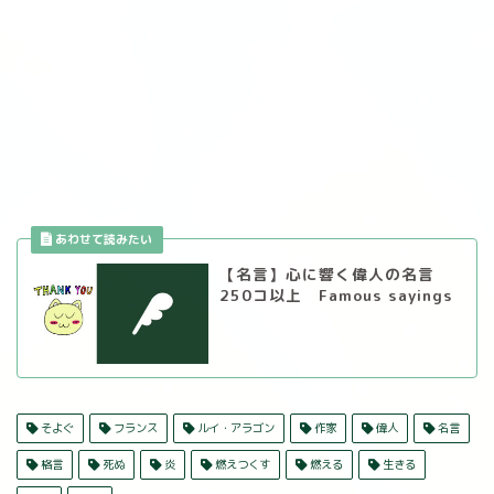
【名言】心に響く偉人の名言
250コ以上 Famous sayings
そよぐ
フランス
ルイ・アラゴン
作家
偉人
名言
格言
死ぬ
炎
燃えつくす
燃える
生きる