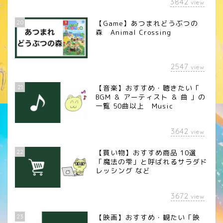
3842
view
20
【Game】あつまれどうぶつの
森 Animal Crossing
2547
view
21
【音楽】おすすめ・聴きたい「
BGM ＆ アーティスト ＆ 曲 」の
一覧 50曲以上 Music
3642
view
22
【買い物】おすすめ商品 10選
「魔法の雫」と呼ばれるサラダド
レッシング など
3672
view
23
【映画】おすすめ・観たい「映