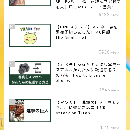
BELIEVE、「心」を読んで挑戦す
る人に届けたい “７つの言葉”
5488
view
10
【LINEスタンプ】スマネコ＠を
販売開始しました‼︎ 40種類
the Smart Cat
3928
view
11
【カメラ】あなたの大切な写真を
スマホへかんたんに転送する２つ
の方法 How to transfer
photos
2846
view
12
【マンガ】「進撃の巨人」を読ん
で、心に響いた名言 13選
Attack on Titan
1518
view