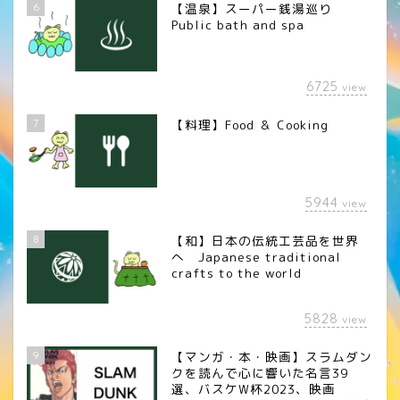
6
【温泉】スーパー銭湯巡り
Public bath and spa
6725
view
7
【料理】Food ＆ Cooking
5944
view
8
【和】日本の伝統工芸品を世界
へ Japanese traditional
crafts to the world
5828
view
9
【マンガ・本・映画】スラムダン
クを読んで心に響いた名言39
選、バスケW杯2023、映画