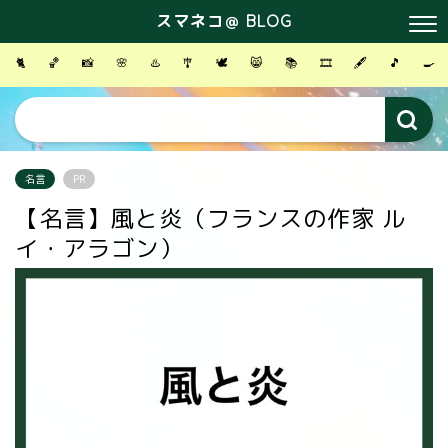
スマネコ＠ BLOG
🐈
🏀
📸
🌸
♨️
🎐
🕊
😸
📚
🎞
🖋
🎵
🍳
名言
PR
【名言】風と炎（フランスの作家 ル
イ・アラゴン）