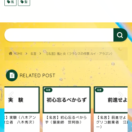
風
髪
HOME
名言
【名言】風と炎（フランスの作家 ルイ・アラゴン）
RELATED POST
名言
名言
名言】実験（八木アン
【名言】初心忘るべから
【名言】前進せよ（
ナ設立者 八木秀次）
ず（猿楽師 世阿弥）
グリコ創業者 江崎
一）