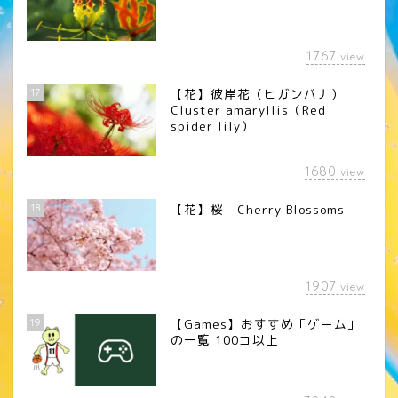
1767
view
17
【花】彼岸花（ヒガンバナ）
Cluster amaryllis（Red
spider lily）
1680
view
18
【花】桜 Cherry Blossoms
1907
view
19
【Games】おすすめ「ゲーム」
の一覧 100コ以上