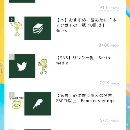
9105
view
3
【本】おすすめ・読みたい「本・
マンガ」の一覧 40冊以上
Books
8408
view
4
【SNS】リンク一覧 Social
media
7919
view
5
【名言】心に響く偉人の名言
250コ以上 Famous sayings
6775
view