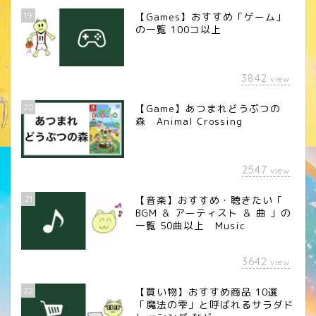
19
【Games】おすすめ「ゲーム」
の一覧 100コ以上
3842
view
20
【Game】あつまれどうぶつの
森 Animal Crossing
2547
view
21
【音楽】おすすめ・聴きたい「
BGM ＆ アーティスト ＆ 曲 」の
一覧 50曲以上 Music
3642
view
22
【買い物】おすすめ商品 10選
「魔法の雫」と呼ばれるサラダド