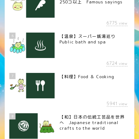
250コ以上 Famous sayings
6775
view
6
【温泉】スーパー銭湯巡り
Public bath and spa
6724
view
7
【料理】Food ＆ Cooking
5941
view
8
【和】日本の伝統工芸品を世界
へ Japanese traditional
crafts to the world