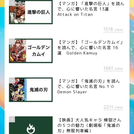
12
【マンガ】「進撃の巨人」を読ん
で、心に響いた名言 13選
Attack on Titan
1518
view
13
【マンガ】「ゴールデンカムイ」
を読んで、心に響いた名言 16
選 Golden Kamuy
1661
view
14
【マンガ】「鬼滅の刃」を読ん
で、心に響いた名言 No.１☆
Demon Slayer
2211
view
15
【映画】大人気キャラ 煉󠄁獄さん
の５つの魅力（劇場版「鬼滅の
刃」無限列車編）