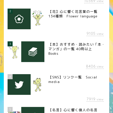
10369
view
2
【花】心に響く花言葉の一覧
134種類 Flower language
9105
view
3
【本】おすすめ・読みたい「本・
マンガ」の一覧 40冊以上
Books
8406
view
4
【SNS】リンク一覧 Social
media
7919
view
5
【名言】心に響く偉人の名言