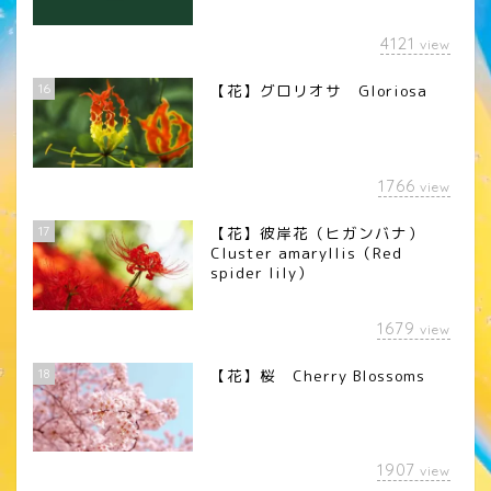
4121
view
16
【花】グロリオサ Gloriosa
1766
view
17
【花】彼岸花（ヒガンバナ）
Cluster amaryllis（Red
spider lily）
1679
view
18
【花】桜 Cherry Blossoms
1907
view