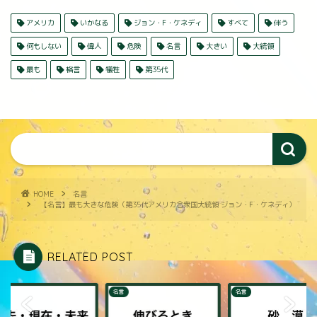
アメリカ
いかなる
ジョン・F・ケネディ
すべて
伴う
何もしない
偉人
危険
名言
大きい
大統領
最も
格言
犠牲
第35代
HOME
名言
【名言】最も大きな危険（第35代アメリカ合衆国大統領 ジョン・F・ケネディ）
RELATED POST
名言
名言