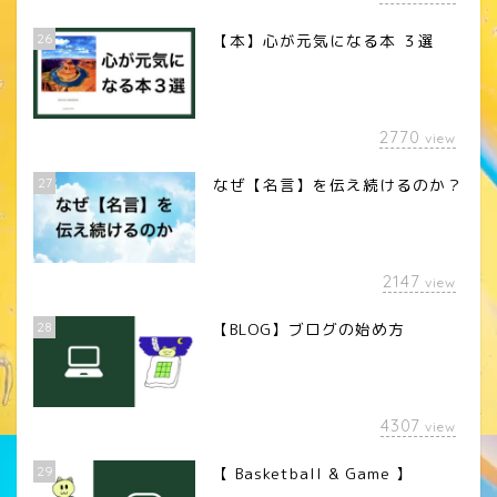
26
【本】心が元気になる本 ３選
2770
view
27
なぜ【名言】を伝え続けるのか？
2147
view
28
【BLOG】ブログの始め方
4307
view
29
【 Basketball & Game 】