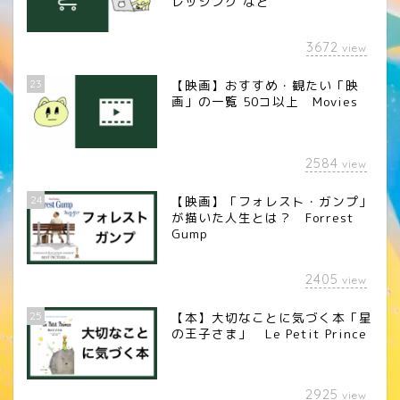
レッシング など
3672
view
23
【映画】おすすめ・観たい「映
画」の一覧 50コ以上 Movies
2584
view
24
【映画】「フォレスト・ガンプ」
が描いた人生とは？ Forrest
Gump
2405
view
25
【本】大切なことに気づく本「星
の王子さま」 Le Petit Prince
2925
view