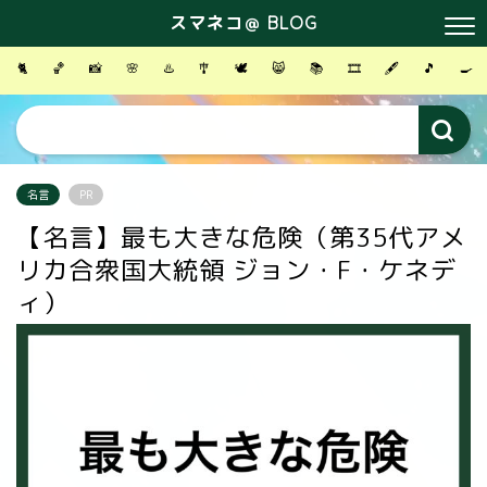
スマネコ＠ BLOG
🐈
🏀
📸
🌸
♨️
🎐
🕊
😸
📚
🎞
🖋
🎵
🍳
名言
PR
【名言】最も大きな危険（第35代アメ
リカ合衆国大統領 ジョン・F・ケネデ
ィ）