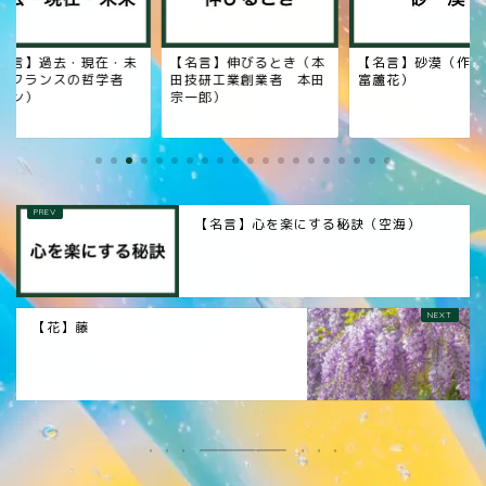
名言】過去・現在・未
【名言】伸びるとき（本
【名言】砂漠（作家
（フランスの哲学者
田技研工業創業者 本田
富蘆花）
ラン）
宗一郎）
【名言】心を楽にする秘訣（空海）
【花】藤