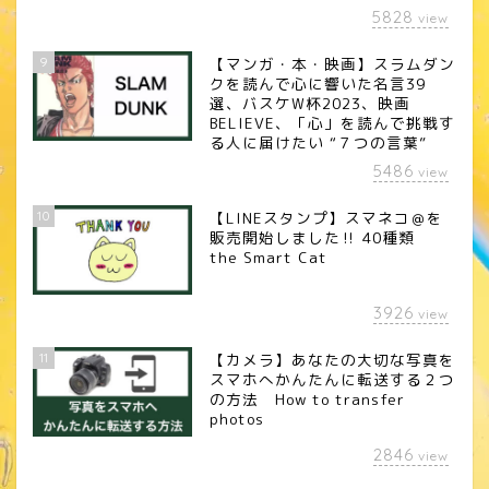
5828
view
9
【マンガ・本・映画】スラムダン
クを読んで心に響いた名言39
選、バスケW杯2023、映画
BELIEVE、「心」を読んで挑戦す
る人に届けたい “７つの言葉”
5486
view
10
【LINEスタンプ】スマネコ＠を
販売開始しました‼︎ 40種類
the Smart Cat
3926
view
11
【カメラ】あなたの大切な写真を
スマホへかんたんに転送する２つ
の方法 How to transfer
photos
2846
view