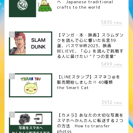
へ Japanese traditional
crafts to the world
5830
view
9
【マンガ・本・映画】スラムダン
クを読んで心に響いた名言39
選、バスケW杯2023、映画
BELIEVE、「心」を読んで挑戦す
る人に届けたい “７つの言葉”
5499
view
10
【LINEスタンプ】スマネコ＠を
販売開始しました‼︎ 40種類
the Smart Cat
3932
view
11
【カメラ】あなたの大切な写真を
スマホへかんたんに転送する２つ
の方法 How to transfer
photos