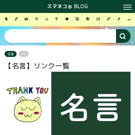
スマネコ＠ BLOG
🐈
🏀
📸
🌸
♨️
🎐
🕊
😸
📚
🎞
🖋
🎵
🍳
名言
PR
【名言】リンク一覧