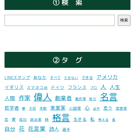
① 検 索
検
検索
索
② タ グ
アメリカ
あなた
LINEスタンプ
できる
すべて
できない
人
人生
イギリス
フランス
ドイツ
スマネコ＠
プロ
偉人
名言
作家
創業者
人間
劇作家
努力
哲学者
実業家
心
思う
小説家
失敗
思想家
夢
大切
必ず
格言
私
生きる
愛
恋
成功
時
政治家
考える
者
花
花言葉
自分
詩人
選手