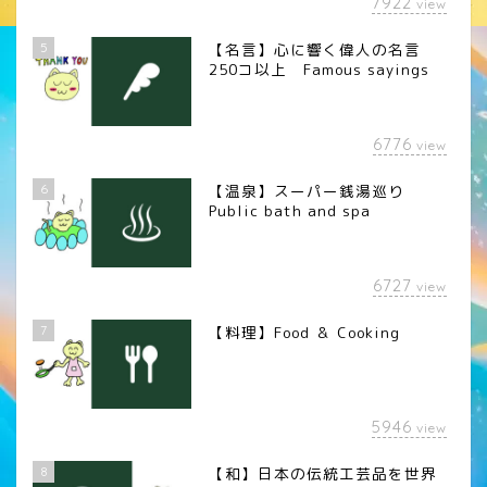
7922
view
5
【名言】心に響く偉人の名言
250コ以上 Famous sayings
6776
view
6
【温泉】スーパー銭湯巡り
Public bath and spa
6727
view
7
【料理】Food ＆ Cooking
5946
view
8
【和】日本の伝統工芸品を世界