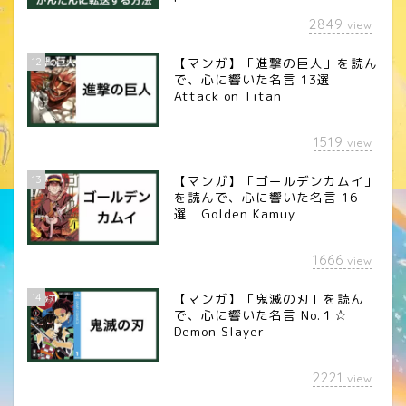
2849
view
12
【マンガ】「進撃の巨人」を読ん
で、心に響いた名言 13選
Attack on Titan
1519
view
13
【マンガ】「ゴールデンカムイ」
を読んで、心に響いた名言 16
選 Golden Kamuy
1666
view
14
【マンガ】「鬼滅の刃」を読ん
で、心に響いた名言 No.１☆
Demon Slayer
2221
view