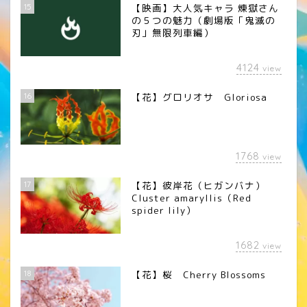
15
【映画】大人気キャラ 煉󠄁獄さん
の５つの魅力（劇場版「鬼滅の
刃」無限列車編）
4124
view
16
【花】グロリオサ Gloriosa
1768
view
17
【花】彼岸花（ヒガンバナ）
Cluster amaryllis（Red
spider lily）
1682
view
18
【花】桜 Cherry Blossoms