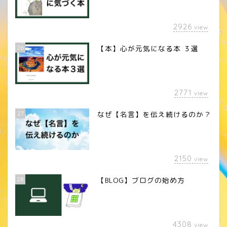
2926
view
26
【本】心が元気になる本 ３選
2771
view
27
なぜ【名言】を伝え続けるのか？
2150
view
28
【BLOG】ブログの始め方
4308
view