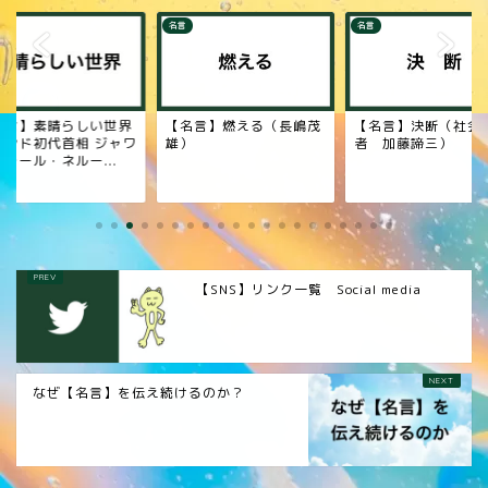
名言
名言
名言】素晴らしい世界
【名言】燃える（長嶋茂
【名言】決断（社会
インド初代首相 ジャワ
雄）
者 加藤諦三）
ラール・ネルー...
【SNS】リンク一覧 Social media
なぜ【名言】を伝え続けるのか？