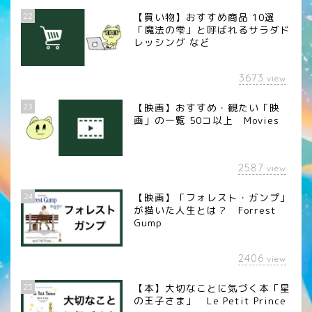
22
【買い物】おすすめ商品 10選
「魔法の雫」と呼ばれるサラダド
レッシング など
3673
view
23
【映画】おすすめ・観たい「映
画」の一覧 50コ以上 Movies
2587
view
24
【映画】「フォレスト・ガンプ」
が描いた人生とは？ Forrest
Gump
2406
view
25
【本】大切なことに気づく本「星
の王子さま」 Le Petit Prince