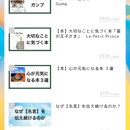
Gump
2406
view
25
【本】大切なことに気づく本「星
の王子さま」 Le Petit Prince
2926
view
26
【本】心が元気になる本 ３選
2771
view
27
なぜ【名言】を伝え続けるのか？