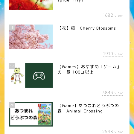
1682
view
18
【花】桜 Cherry Blossoms
1910
view
19
【Games】おすすめ「ゲーム」
の一覧 100コ以上
3843
view
20
【Game】あつまれどうぶつの
森 Animal Crossing
2548
view