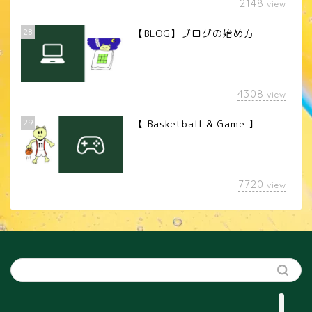
2148
view
28
【BLOG】ブログの始め方
4308
view
29
【 Basketball & Game 】
LINEスタンプ
7720
view
カメラレンズ
YouTube
SNS