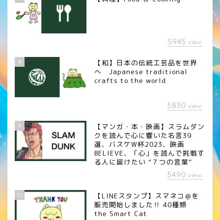
5945
view
8
【和】日本の伝統工芸品を世界
へ Japanese traditional
crafts to the world
5830
view
9
【マンガ・本・映画】スラムダン
クを読んで心に響いた名言39
選、バスケW杯2023、映画
BELIEVE、「心」を読んで挑戦す
る人に届けたい “７つの言葉”
5490
view
10
【LINEスタンプ】スマネコ＠を
販売開始しました‼︎ 40種類
the Smart Cat