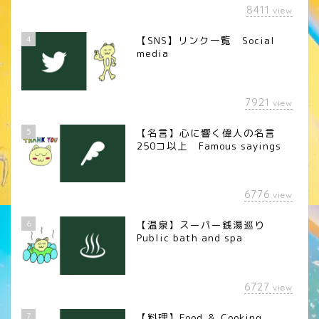
8411
view
4
【SNS】リンク一覧 Social
media
7921
view
5
【名言】心に響く偉人の名言
250コ以上 Famous sayings
6776
view
6
【温泉】スーパー銭湯巡り
Public bath and spa
6727
view
7
【料理】Food ＆ Cooking