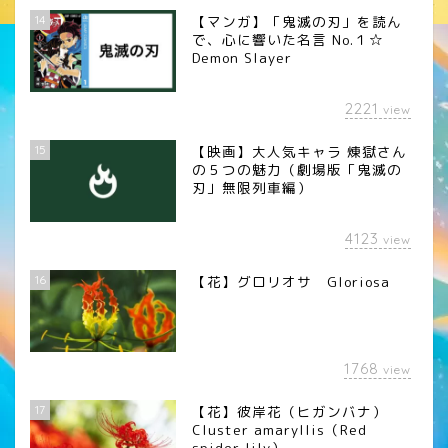
14
【マンガ】「鬼滅の刃」を読ん
で、心に響いた名言 No.１☆
Demon Slayer
2221
view
15
【映画】大人気キャラ 煉󠄁獄さん
の５つの魅力（劇場版「鬼滅の
刃」無限列車編）
4123
view
16
【花】グロリオサ Gloriosa
1768
view
17
【花】彼岸花（ヒガンバナ）
Cluster amaryllis（Red
spider lily）