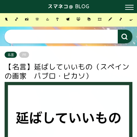
スマネコ＠ BLOG
🐈
🏀
📸
🌸
♨️
🎐
🕊
😸
📚
🎞
🖋
🎵
🍳
名言
PR
【名言】延ばしていいもの（スペイン
の画家 パブロ・ピカソ）