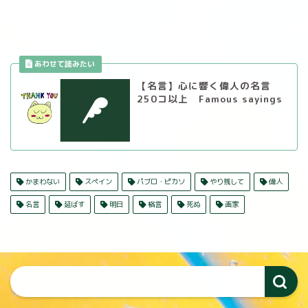
【名言】心に響く偉人の名言
250コ以上 Famous sayings
かまわない
スペイン
パブロ・ピカソ
やり残して
偉人
名言
延ばす
明日
格言
死ぬ
画家