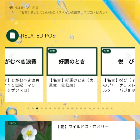
HOME
名言
【名言】延ばしていいもの（スペインの画家 パブロ・ピカソ）
RELATED POST
名言
名言
名言】とがむべき浪費
【名言】好調のとき（実
【名言】悦び（イギ
ルイ１５世妃 マリ
業家 佐伯旭）
のジャーナリスト 
・レクザンスカ）
ルター・バジョット
【花】ワイルドストロベリー