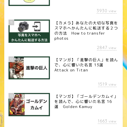
3930
view
11
【カメラ】あなたの大切な写真を
スマホへかんたんに転送する２つ
の方法 How to transfer
photos
2847
view
12
【マンガ】「進撃の巨人」を読ん
で、心に響いた名言 13選
Attack on Titan
1519
view
13
【マンガ】「ゴールデンカムイ」
を読んで、心に響いた名言 16
選 Golden Kamuy
1663
view