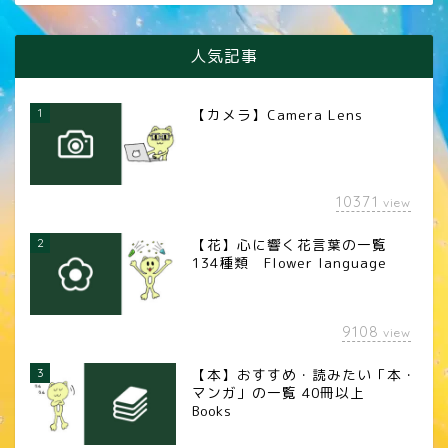
人気記事
1
【カメラ】Camera Lens
10371
view
2
【花】心に響く花言葉の一覧
134種類 Flower language
9108
view
3
【本】おすすめ・読みたい「本・
マンガ」の一覧 40冊以上
Books