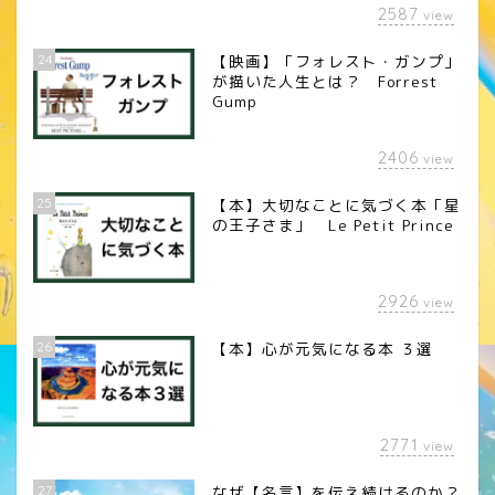
2587
view
24
【映画】「フォレスト・ガンプ」
が描いた人生とは？ Forrest
Gump
2406
view
25
【本】大切なことに気づく本「星
の王子さま」 Le Petit Prince
2926
view
26
【本】心が元気になる本 ３選
2771
view
27
なぜ【名言】を伝え続けるのか？