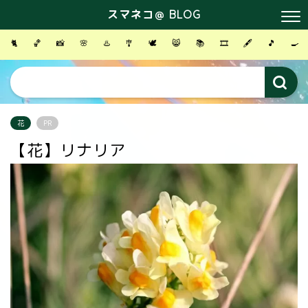
スマネコ＠ BLOG
🐈
🏀
📸
🌸
♨️
🎐
🕊
😸
📚
🎞
🖋
🎵
🍳
花
PR
【花】リナリア