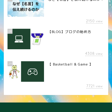
2150
view
28
【BLOG】ブログの始め方
4308
view
29
【 Basketball & Game 】
LINEスタンプ
7721
view
カメラレンズ
YouTube