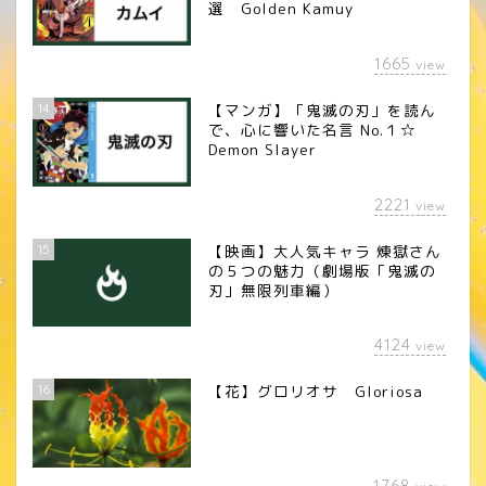
選 Golden Kamuy
1665
view
14
【マンガ】「鬼滅の刃」を読ん
で、心に響いた名言 No.１☆
Demon Slayer
2221
view
15
【映画】大人気キャラ 煉󠄁獄さん
の５つの魅力（劇場版「鬼滅の
刃」無限列車編）
4124
view
16
【花】グロリオサ Gloriosa
1768