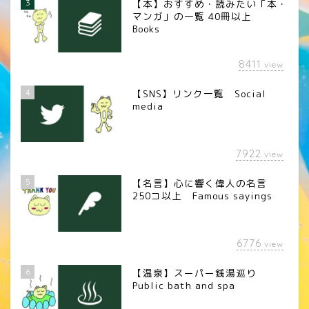
3
【本】おすすめ・読みたい「本・
マンガ」の一覧 40冊以上
Books
8411
view
4
【SNS】リンク一覧 Social
media
7922
view
5
【名言】心に響く偉人の名言
250コ以上 Famous sayings
6776
view
6
【温泉】スーパー銭湯巡り
Public bath and spa