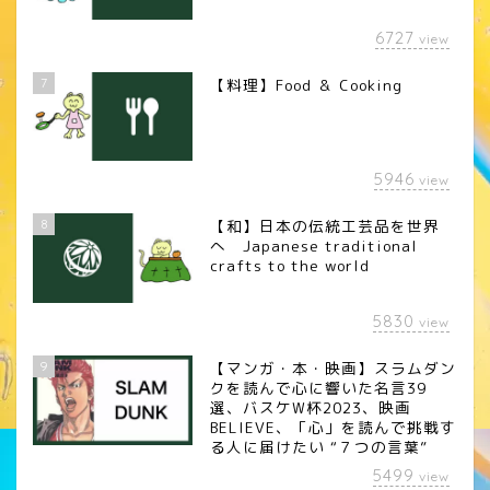
6727
view
7
【料理】Food ＆ Cooking
5946
view
8
【和】日本の伝統工芸品を世界
へ Japanese traditional
crafts to the world
5830
view
9
【マンガ・本・映画】スラムダン
クを読んで心に響いた名言39
選、バスケW杯2023、映画
BELIEVE、「心」を読んで挑戦す
る人に届けたい “７つの言葉”
5499
view