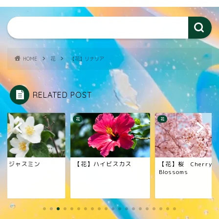
HOME
花
【花】リナリア
RELATED POST
花
花
花】ジャスミン
【花】ハイビスカス
【花】桜 Cherry
Blossoms