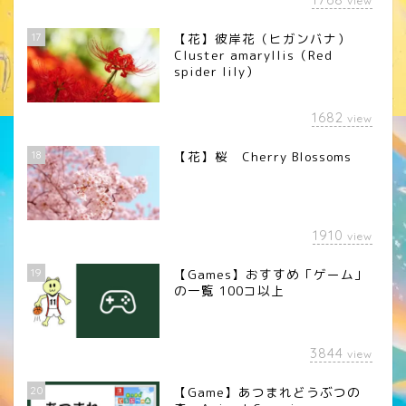
view
17
【花】彼岸花（ヒガンバナ）
Cluster amaryllis（Red
spider lily）
1682
view
18
【花】桜 Cherry Blossoms
1910
view
19
【Games】おすすめ「ゲーム」
の一覧 100コ以上
3844
view
20
【Game】あつまれどうぶつの