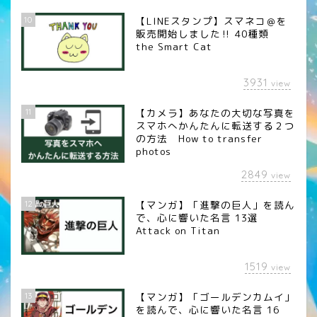
10
【LINEスタンプ】スマネコ＠を
販売開始しました‼︎ 40種類
the Smart Cat
3931
view
11
【カメラ】あなたの大切な写真を
スマホへかんたんに転送する２つ
の方法 How to transfer
photos
2849
view
12
【マンガ】「進撃の巨人」を読ん
で、心に響いた名言 13選
Attack on Titan
1519
view
13
【マンガ】「ゴールデンカムイ」
を読んで、心に響いた名言 16