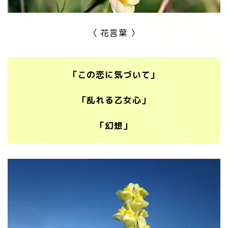
〈 花言葉 〉
「この恋に気づいて」
「乱れる乙女心」
「幻想」