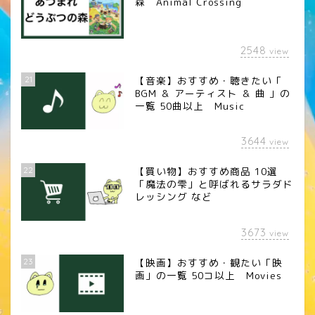
森 Animal Crossing
2548
view
21
【音楽】おすすめ・聴きたい「
BGM ＆ アーティスト ＆ 曲 」の
一覧 50曲以上 Music
3644
view
22
【買い物】おすすめ商品 10選
「魔法の雫」と呼ばれるサラダド
レッシング など
3673
view
23
【映画】おすすめ・観たい「映
画」の一覧 50コ以上 Movies