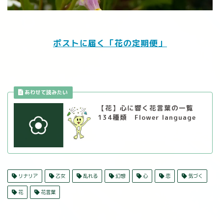
ポストに届く「花の定期便」
【花】心に響く花言葉の一覧
134種類 Flower language
リナリア
乙女
乱れる
幻想
心
恋
気づく
花
花言葉