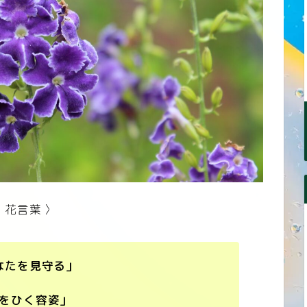
 花言葉 〉
なたを見守る」
をひく容姿」