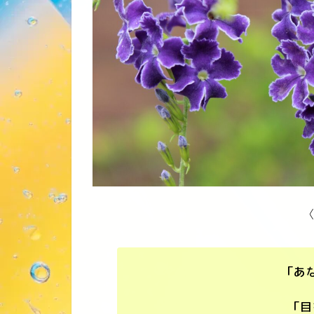
〈
「あ
「目