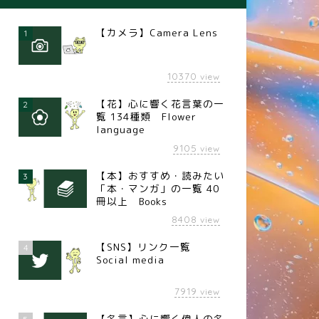
【カメラ】Camera Lens
1
10370
view
【花】心に響く花言葉の一
2
覧 134種類 Flower
language
9105
view
【本】おすすめ・読みたい
3
「本・マンガ」の一覧 40
冊以上 Books
8408
view
【SNS】リンク一覧
4
Social media
7919
view
【名言】心に響く偉人の名