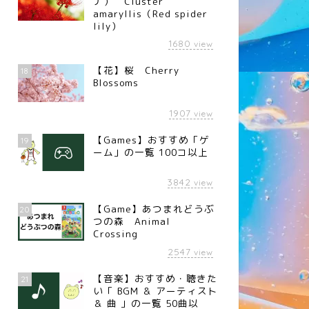
ナ） Cluster
amaryllis（Red spider
lily）
1680
view
【花】桜 Cherry
18
Blossoms
1907
view
【Games】おすすめ「ゲ
19
ーム」の一覧 100コ以上
3842
view
【Game】あつまれどうぶ
20
つの森 Animal
Crossing
2547
view
【音楽】おすすめ・聴きた
21
い「 BGM ＆ アーティスト
＆ 曲 」の一覧 50曲以