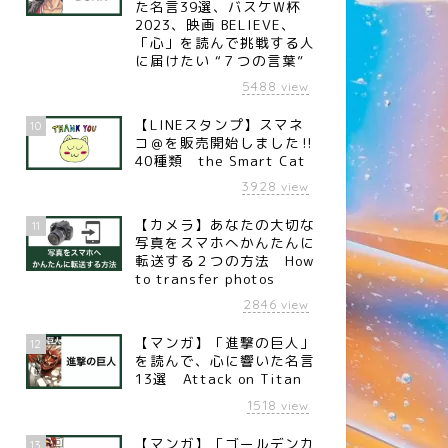
た名言39選、バスケW杯
2023、映画 BELIEVE、
「心」を読んで挑戦する人
に届けたい “７つの言葉”
5488
view
【LINEスタンプ】スマネ
10
コ＠を販売開始しました‼︎
40種類 the Smart Cat
3928
view
【カメラ】あなたの大切な
11
写真をスマホへかんたんに
転送する２つの方法 How
to transfer photos
2846
view
【マンガ】「進撃の巨人」
12
を読んで、心に響いた名言
13選 Attack on Titan
1518
view
【マンガ】「ゴールデンカ
13