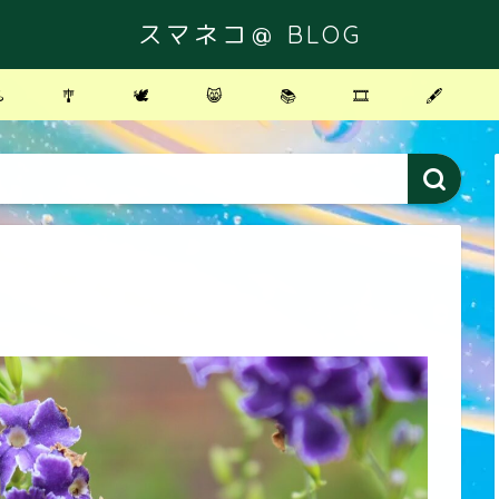
スマネコ＠ BLOG
️
🎐
🕊
😸
📚
🎞
🖋