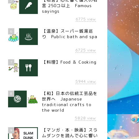
5
言 250コ以上 Famous
sayings
6775
view
【温泉】スーパー銭湯巡
6
り Public bath and spa
6725
view
【料理】Food ＆ Cooking
7
5944
view
【和】日本の伝統工芸品を
8
世界へ Japanese
traditional crafts to
the world
5828
view
【マンガ・本・映画】スラ
9
ムダンクを読んで心に響い