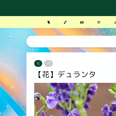
🐈
🏀
📸
🌸
♨
花
PR
【花】デュランタ