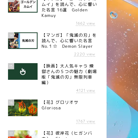
ムイ」を読んで、心に響い
た名言 16選 Golden
Kamuy
1662
view
【マンガ】「鬼滅の刃」を
14
読んで、心に響いた名言
No.１☆ Demon Slayer
2220
view
【映画】大人気キャラ 煉󠄁
15
獄さんの５つの魅力（劇場
版「鬼滅の刃」無限列車
編）
4121
view
【花】グロリオサ
16
Gloriosa
1767
view
【花】彼岸花（ヒガンバ
17