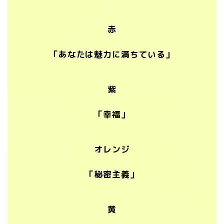
赤
「あなたは魅力に満ちている」
紫
「幸福」
オレンジ
「秘密主義」
黄