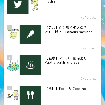
media
7919
view
5
【名言】心に響く偉人の名言
250コ以上 Famous sayings
6775
view
6
【温泉】スーパー銭湯巡り
Public bath and spa
6725
view
7
【料理】Food ＆ Cooking