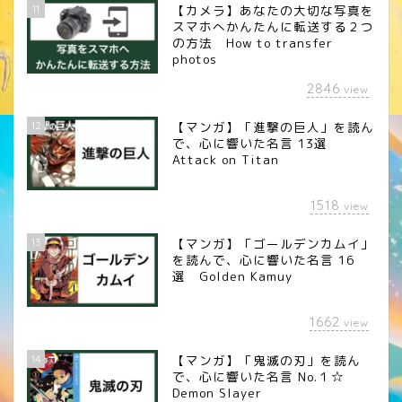
11
【カメラ】あなたの大切な写真を
スマホへかんたんに転送する２つ
の方法 How to transfer
photos
2846
view
12
【マンガ】「進撃の巨人」を読ん
で、心に響いた名言 13選
Attack on Titan
1518
view
13
【マンガ】「ゴールデンカムイ」
を読んで、心に響いた名言 16
選 Golden Kamuy
1662
view
14
【マンガ】「鬼滅の刃」を読ん
で、心に響いた名言 No.１☆
Demon Slayer