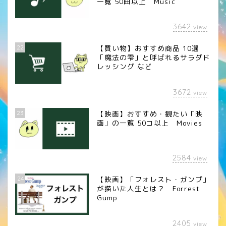
一覧 50曲以上 Music
3642
view
22
【買い物】おすすめ商品 10選
「魔法の雫」と呼ばれるサラダド
レッシング など
3672
view
23
【映画】おすすめ・観たい「映
画」の一覧 50コ以上 Movies
2584
view
24
【映画】「フォレスト・ガンプ」
が描いた人生とは？ Forrest
Gump
2405
view