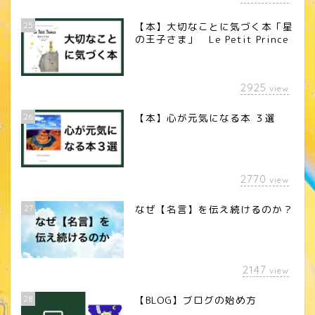
25
【本】大切なことに気づく本「星
の王子さま」 Le Petit Prince
2925
view
26
【本】心が元気になる本 ３選
2770
view
27
なぜ【名言】を伝え続けるのか？
2147
view
28
【BLOG】ブログの始め方