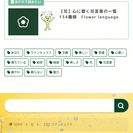
【花】心に響く花言葉の一覧
134種類 Flower language
あなた
ラナンキュラス
主義
優しい
幸福
心遣い
満ちている
秘密
純潔
美しさ
花
花言葉
華やか
飾らない
魅力
HOME
花
【花】ラナンキュラス