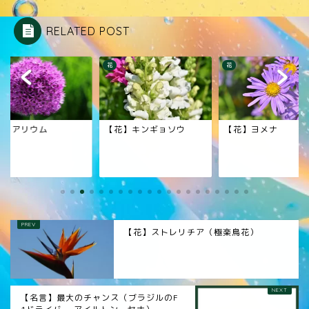
RELATED POST
花
花
花】アリウム
【花】キンギョソウ
【花】ヨメナ
【花】ストレリチア（極楽鳥花）
【名言】最大のチャンス（ブラジルのF