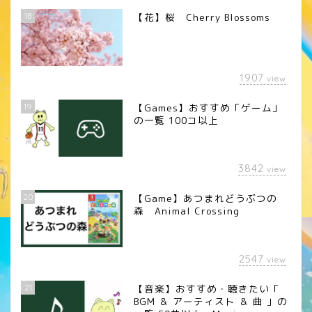
18
【花】桜 Cherry Blossoms
1907
view
19
【Games】おすすめ「ゲーム」
の一覧 100コ以上
3842
view
20
【Game】あつまれどうぶつの
森 Animal Crossing
2547
view
21
【音楽】おすすめ・聴きたい「
BGM ＆ アーティスト ＆ 曲 」の