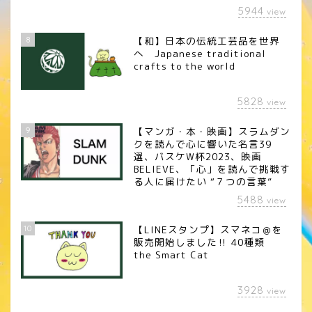
5944
view
8
【和】日本の伝統工芸品を世界
へ Japanese traditional
crafts to the world
5828
view
9
【マンガ・本・映画】スラムダン
クを読んで心に響いた名言39
選、バスケW杯2023、映画
BELIEVE、「心」を読んで挑戦す
る人に届けたい “７つの言葉”
5488
view
10
【LINEスタンプ】スマネコ＠を
販売開始しました‼︎ 40種類
the Smart Cat
3928
view