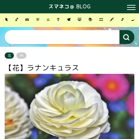
スマネコ＠ BLOG
🐈
🏀
📸
🌸
♨️
🎐
🕊
😸
📚
🎞
🖋
🎵
🍳
花
PR
【花】ラナンキュラス