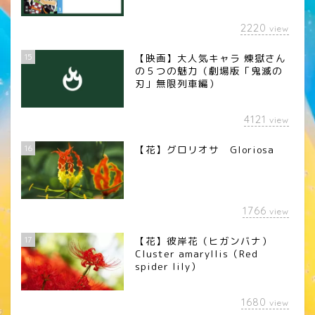
2220
view
15
【映画】大人気キャラ 煉󠄁獄さん
の５つの魅力（劇場版「鬼滅の
刃」無限列車編）
4121
view
16
【花】グロリオサ Gloriosa
1766
view
17
【花】彼岸花（ヒガンバナ）
Cluster amaryllis（Red
spider lily）
1680
view