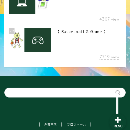
4307
view
29
【 Basketball & Game 】
LINEスタンプ
7719
view
カメラレンズ
YouTube
SNS
免責事項
プロフィール
MENU