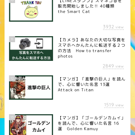
【LINEスタンプ】スマネコ＠を
販売開始しました‼︎ 40種類
the Smart Cat
3932
view
11
【カメラ】あなたの大切な写真を
スマホへかんたんに転送する２つ
の方法 How to transfer
photos
2849
view
12
【マンガ】「進撃の巨人」を読ん
で、心に響いた名言 13選
Attack on Titan
1519
view
13
【マンガ】「ゴールデンカムイ」
を読んで、心に響いた名言 16
選 Golden Kamuy