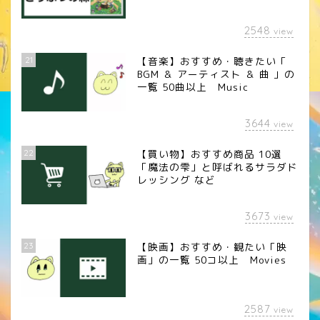
2548
view
21
【音楽】おすすめ・聴きたい「
BGM ＆ アーティスト ＆ 曲 」の
一覧 50曲以上 Music
3644
view
22
【買い物】おすすめ商品 10選
「魔法の雫」と呼ばれるサラダド
レッシング など
3673
view
23
【映画】おすすめ・観たい「映
画」の一覧 50コ以上 Movies
2587
view