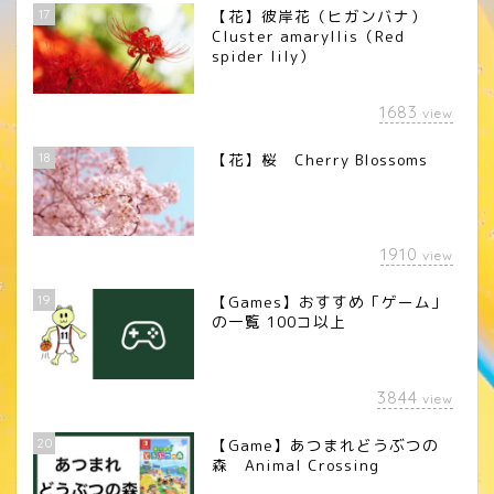
17
【花】彼岸花（ヒガンバナ）
Cluster amaryllis（Red
spider lily）
1683
view
18
【花】桜 Cherry Blossoms
1910
view
19
【Games】おすすめ「ゲーム」
の一覧 100コ以上
3844
view
20
【Game】あつまれどうぶつの
森 Animal Crossing