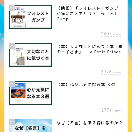
24
【映画】「フォレスト・ガンプ」
が描いた人生とは？ Forrest
Gump
2407
view
25
【本】大切なことに気づく本「星
の王子さま」 Le Petit Prince
2926
view
26
【本】心が元気になる本 ３選
2771
view
27
なぜ【名言】を伝え続けるのか？