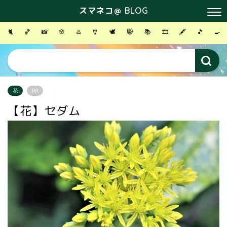
スマネコ＠ BLOG
🐈
🏀
📸
🌸
♨️
🎐
🕊
😸
📚
🎞
🖋
🎵
🍳
花
PR
【花】セダム