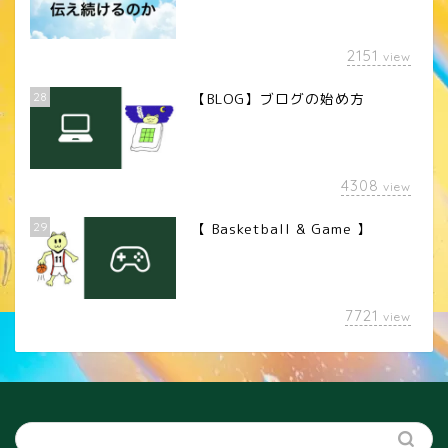
2151
view
28
【BLOG】ブログの始め方
4308
view
29
【 Basketball & Game 】
LINEスタンプ
7721
view
カメラレンズ
YouTube
SNS