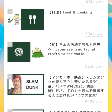
6727
view
7
【料理】Food ＆ Cooking
5946
view
8
【和】日本の伝統工芸品を世界
へ Japanese traditional
crafts to the world
5830
view
9
【マンガ・本・映画】スラムダン
クを読んで心に響いた名言39
選、バスケW杯2023、映画
BELIEVE、「心」を読んで挑戦す
る人に届けたい “７つの言葉”
5499
view
10