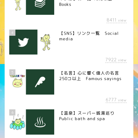
Books
8411
view
4
【SNS】リンク一覧 Social
media
7922
view
5
【名言】心に響く偉人の名言
250コ以上 Famous sayings
6777
view
6
【温泉】スーパー銭湯巡り
Public bath and spa