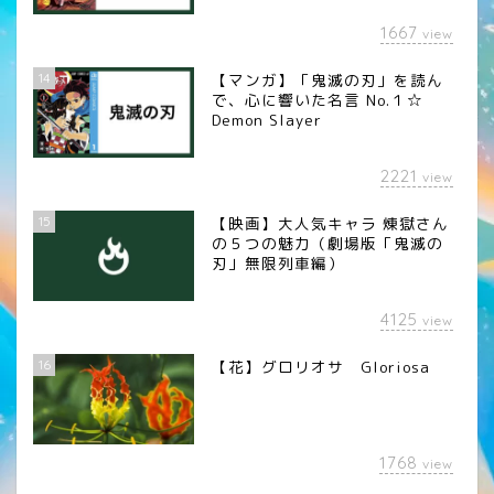
1667
view
14
【マンガ】「鬼滅の刃」を読ん
で、心に響いた名言 No.１☆
Demon Slayer
2221
view
15
【映画】大人気キャラ 煉󠄁獄さん
の５つの魅力（劇場版「鬼滅の
刃」無限列車編）
4125
view
16
【花】グロリオサ Gloriosa
1768
view