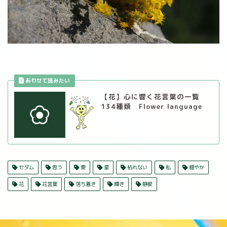
【花】心に響く花言葉の一覧
134種類 Flower language
セダム
思う
愛
星
枯れない
私
穏やか
花
花言葉
落ち着き
輝き
静寂