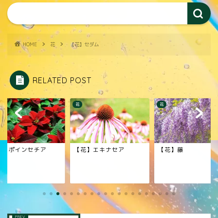
HOME
花
【花】セダム
RELATED POST
花
花
花】ポインセチア
【花】エキナセア
【花】藤