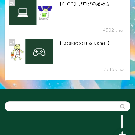
28
【BLOG】ブログの始め方
4302
view
29
【 Basketball & Game 】
LINEスタンプ
7716
view
カメラレンズ
YouTube
SNS