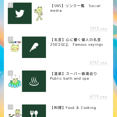
4
【SNS】リンク一覧 Social
media
7913
view
5
【名言】心に響く偉人の名言
250コ以上 Famous sayings
6767
view
6
【温泉】スーパー銭湯巡り
Public bath and spa
6719
view
7
【料理】Food ＆ Cooking