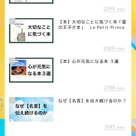
2399
view
25
【本】大切なことに気づく本「星
の王子さま」 Le Petit Prince
2920
view
26
【本】心が元気になる本 ３選
2766
view
27
なぜ【名言】を伝え続けるのか？
2143
view