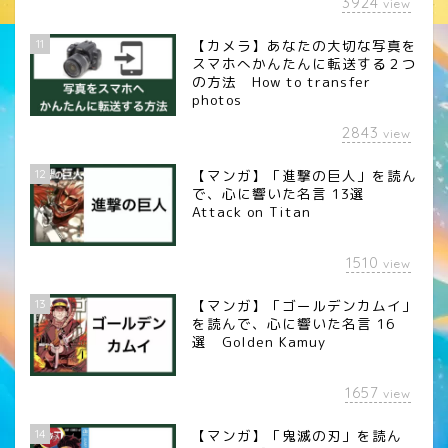
3924
view
11
【カメラ】あなたの大切な写真を
スマホへかんたんに転送する２つ
の方法 How to transfer
photos
2843
view
12
【マンガ】「進撃の巨人」を読ん
で、心に響いた名言 13選
Attack on Titan
1510
view
13
【マンガ】「ゴールデンカムイ」
を読んで、心に響いた名言 16
選 Golden Kamuy
1657
view
14
【マンガ】「鬼滅の刃」を読ん