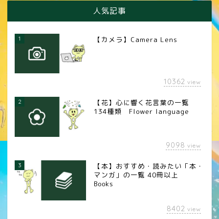
人気記事
1
【カメラ】Camera Lens
10362
view
2
【花】心に響く花言葉の一覧
134種類 Flower language
9098
view
3
【本】おすすめ・読みたい「本・
マンガ」の一覧 40冊以上
Books
8402
view