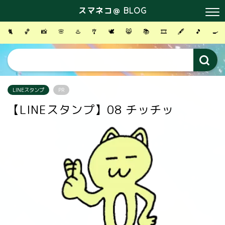
スマネコ＠ BLOG
🐈
🏀
📸
🌸
♨️
🎐
🕊
😸
📚
🎞
🖋
🎵
🍳
LINEスタンプ
PR
【LINEスタンプ】08 チッチッ