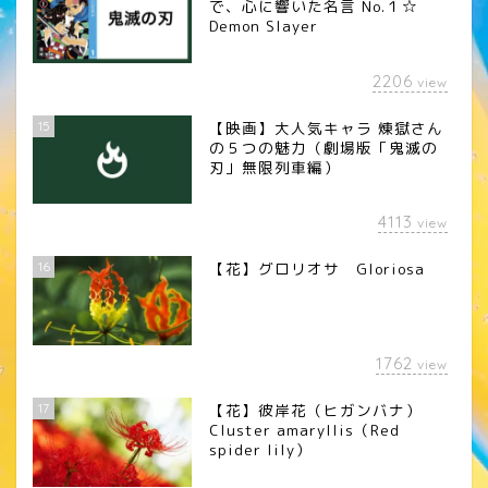
で、心に響いた名言 No.１☆
Demon Slayer
2206
view
15
【映画】大人気キャラ 煉󠄁獄さん
の５つの魅力（劇場版「鬼滅の
刃」無限列車編）
4113
view
16
【花】グロリオサ Gloriosa
1762
view
17
【花】彼岸花（ヒガンバナ）
Cluster amaryllis（Red
spider lily）