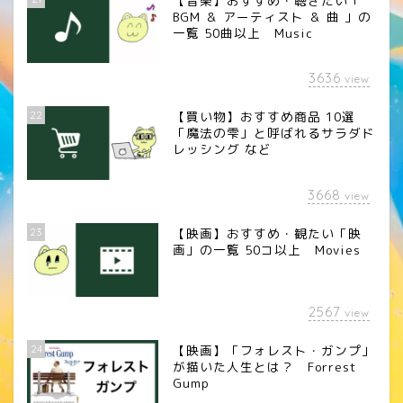
【音楽】おすすめ・聴きたい「
BGM ＆ アーティスト ＆ 曲 」の
一覧 50曲以上 Music
3636
view
22
【買い物】おすすめ商品 10選
「魔法の雫」と呼ばれるサラダド
レッシング など
3668
view
23
【映画】おすすめ・観たい「映
画」の一覧 50コ以上 Movies
2567
view
24
【映画】「フォレスト・ガンプ」
が描いた人生とは？ Forrest
Gump