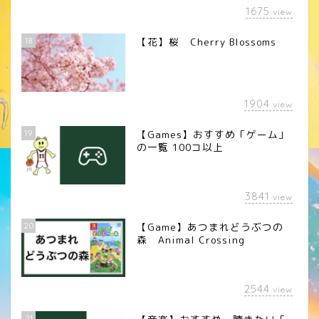
1675
view
18
【花】桜 Cherry Blossoms
1904
view
19
【Games】おすすめ「ゲーム」
の一覧 100コ以上
3841
view
20
【Game】あつまれどうぶつの
森 Animal Crossing
2544
view
21