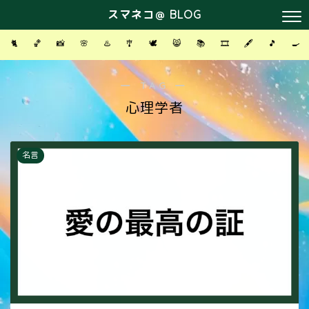
スマネコ＠ BLOG
🐈
🏀
📸
🌸
♨️
🎐
🕊
😸
📚
🎞
🖋
🎵
🍳
― TAG ―
心理学者
名言