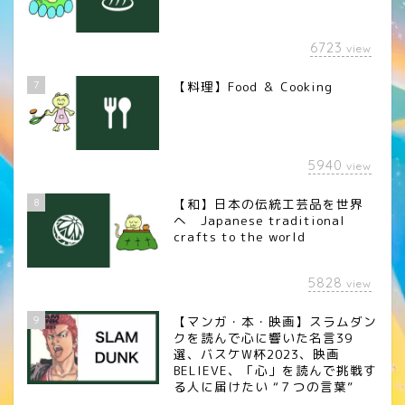
6723
view
7
【料理】Food ＆ Cooking
5940
view
8
【和】日本の伝統工芸品を世界
へ Japanese traditional
crafts to the world
5828
view
9
【マンガ・本・映画】スラムダン
クを読んで心に響いた名言39
選、バスケW杯2023、映画
BELIEVE、「心」を読んで挑戦す
る人に届けたい “７つの言葉”