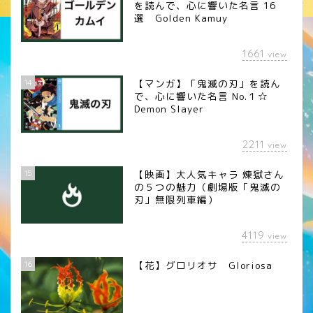
を読んで、心に響いた名言 16
選 Golden Kamuy
1661
view
14
【マンガ】「鬼滅の刃」を読ん
で、心に響いた名言 No.１☆
Demon Slayer
2211
view
15
【映画】大人気キャラ 煉󠄁獄さん
の５つの魅力（劇場版「鬼滅の
刃」無限列車編）
4119
view
16
【花】グロリオサ Gloriosa