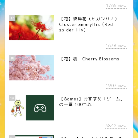
1765
view
17
【花】彼岸花（ヒガンバナ）
Cluster amaryllis（Red
spider lily）
1678
view
18
【花】桜 Cherry Blossoms
1907
view
19
【Games】おすすめ「ゲーム」
の一覧 100コ以上
3842
view