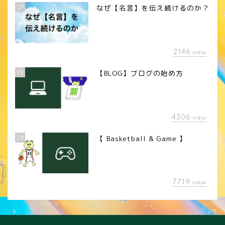
27
なぜ【名言】を伝え続けるのか？
2146
view
28
【BLOG】ブログの始め方
4306
view
29
【 Basketball & Game 】
LINEスタンプ
7719
view
カメラレンズ
YouTube