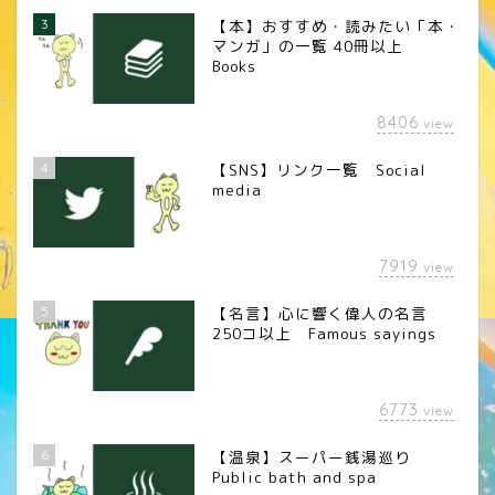
3
【本】おすすめ・読みたい「本・
マンガ」の一覧 40冊以上
Books
8406
view
4
【SNS】リンク一覧 Social
media
7919
view
5
【名言】心に響く偉人の名言
250コ以上 Famous sayings
6773
view
6
【温泉】スーパー銭湯巡り
Public bath and spa