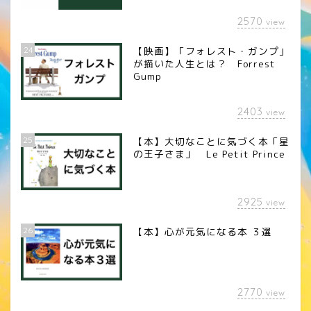
2570
view
24
【映画】「フォレスト・ガンプ」
が描いた人生とは？ Forrest
Gump
2403
view
25
【本】大切なことに気づく本「星
の王子さま」 Le Petit Prince
2925
view
26
【本】心が元気になる本 ３選
2770
view