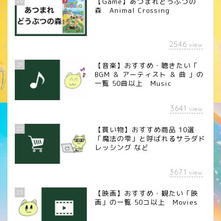
20
【Game】あつまれどうぶつの
森 Animal Crossing
2546
view
21
【音楽】おすすめ・聴きたい「
BGM ＆ アーティスト ＆ 曲 」の
一覧 50曲以上 Music
3641
view
22
【買い物】おすすめ商品 10選
「魔法の雫」と呼ばれるサラダド
レッシング など
3671
view
23
【映画】おすすめ・観たい「映
画」の一覧 50コ以上 Movies