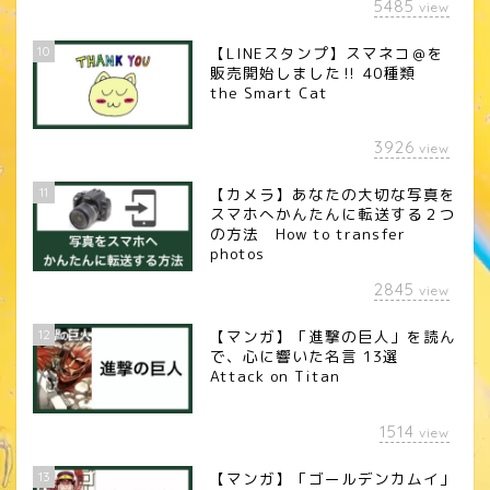
5485
view
10
【LINEスタンプ】スマネコ＠を
販売開始しました‼︎ 40種類
the Smart Cat
3926
view
11
【カメラ】あなたの大切な写真を
スマホへかんたんに転送する２つ
の方法 How to transfer
photos
2845
view
12
【マンガ】「進撃の巨人」を読ん
で、心に響いた名言 13選
Attack on Titan
1514
view
13
【マンガ】「ゴールデンカムイ」