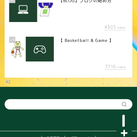
【BLOG】ブログの始め方
4303
view
29
【 Basketball & Game 】
LINEスタンプ
7716
view
カメラレンズ
YouTube
SNS