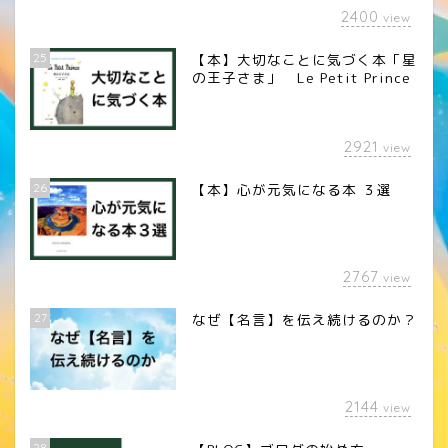
2400
view
25
【本】大切なことに気づく本「星
の王子さま」 Le Petit Prince
2921
view
26
【本】心が元気になる本 ３選
2767
view
27
なぜ【名言】を伝え続けるのか？
2144
view
28