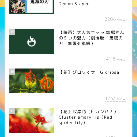
Demon Slayer
2206
view
15
【映画】大人気キャラ 煉󠄁獄さん
の５つの魅力（劇場版「鬼滅の
刃」無限列車編）
4115
view
16
【花】グロリオサ Gloriosa
1763
view
17
【花】彼岸花（ヒガンバナ）
Cluster amaryllis（Red
spider lily）