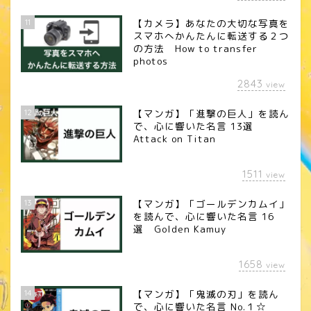
11
【カメラ】あなたの大切な写真を
スマホへかんたんに転送する２つ
の方法 How to transfer
photos
2843
view
12
【マンガ】「進撃の巨人」を読ん
で、心に響いた名言 13選
Attack on Titan
1511
view
13
【マンガ】「ゴールデンカムイ」
を読んで、心に響いた名言 16
選 Golden Kamuy
1658
view
14
【マンガ】「鬼滅の刃」を読ん
で、心に響いた名言 No.１☆