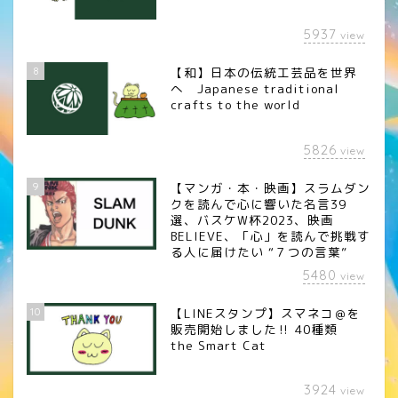
5937
view
8
【和】日本の伝統工芸品を世界
へ Japanese traditional
crafts to the world
5826
view
9
【マンガ・本・映画】スラムダン
クを読んで心に響いた名言39
選、バスケW杯2023、映画
BELIEVE、「心」を読んで挑戦す
る人に届けたい “７つの言葉”
5480
view
10
【LINEスタンプ】スマネコ＠を
販売開始しました‼︎ 40種類
the Smart Cat
3924
view