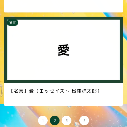
名言
【名言】愛（エッセイスト 松浦弥太郎）
...
1
2
3
8