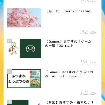
1676
view
18
【花】桜 Cherry Blossoms
1904
view
19
【Games】おすすめ「ゲーム」
の一覧 100コ以上
3841
view
20
【Game】あつまれどうぶつの
森 Animal Crossing
2544
view
21
【音楽】おすすめ・聴きたい「