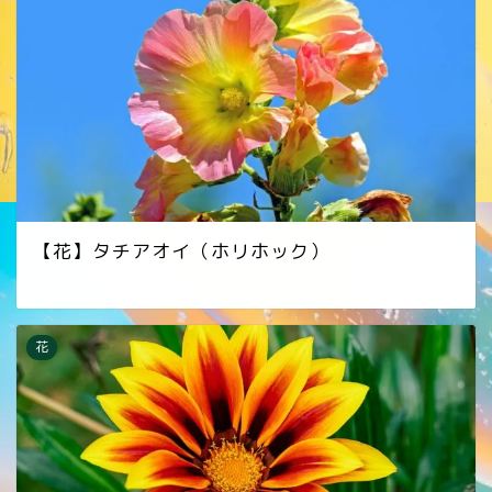
【花】タチアオイ（ホリホック）
花