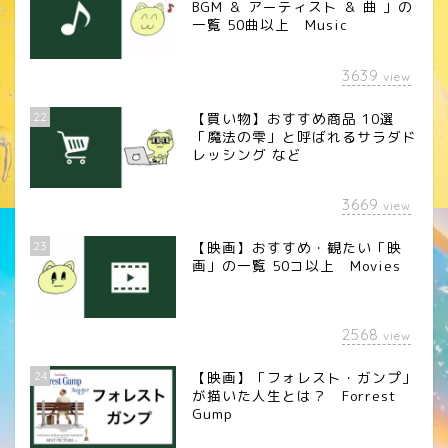
BGM ＆ アーティスト ＆ 曲 」の
一覧 50曲以上 Music
3639
view
22
【買い物】おすすめ商品 10選
「魔法の雫」と呼ばれるサラダド
レッシング など
3669
view
23
【映画】おすすめ・観たい「映
画」の一覧 50コ以上 Movies
2568
view
24
【映画】「フォレスト・ガンプ」
が描いた人生とは？ Forrest
Gump