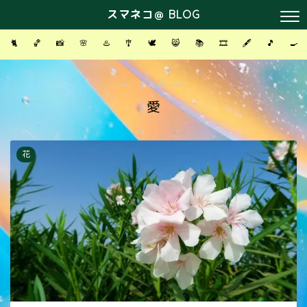
スマネコ＠ BLOG
🐈
🏀
📸
🌸
♨️
🎐
🕊
😸
📚
🎞
🖋
🎵
🍳
― TAG ―
愛
花