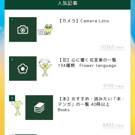
人気記事
1
【カメラ】Camera Lens
10363
view
2
【花】心に響く花言葉の一覧
134種類 Flower language
9100
view
3
【本】おすすめ・読みたい「本・
マンガ」の一覧 40冊以上
Books
8403
view