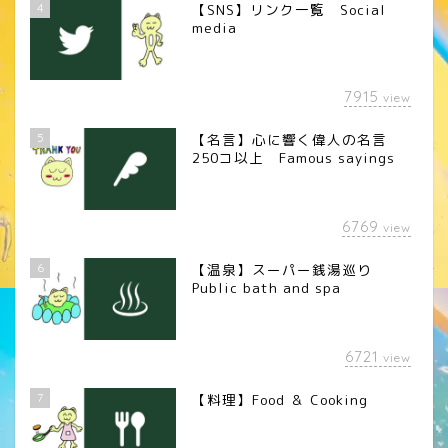
4
【SNS】リンク一覧 Social
media
7915
view
5
【名言】心に響く偉人の名言
250コ以上 Famous sayings
6769
view
6
【温泉】スーパー銭湯巡り
Public bath and spa
6721
view
7
【料理】Food ＆ Cooking