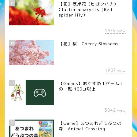
17
【花】彼岸花（ヒガンバナ）
Cluster amaryllis（Red
spider lily）
1679
view
18
【花】桜 Cherry Blossoms
1907
view
19
【Games】おすすめ「ゲーム」
の一覧 100コ以上
3842
view
20
【Game】あつまれどうぶつの
森 Animal Crossing