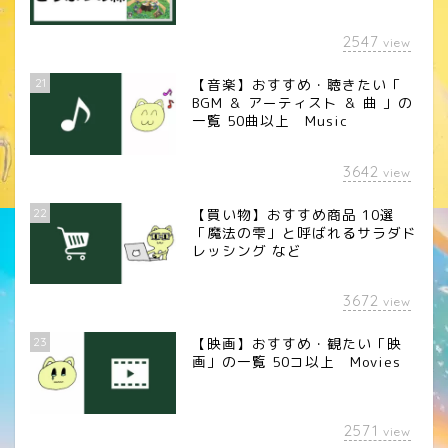
2547
view
21
【音楽】おすすめ・聴きたい「
BGM ＆ アーティスト ＆ 曲 」の
一覧 50曲以上 Music
3642
view
22
【買い物】おすすめ商品 10選
「魔法の雫」と呼ばれるサラダド
レッシング など
3672
view
23
【映画】おすすめ・観たい「映
画」の一覧 50コ以上 Movies
2571
view