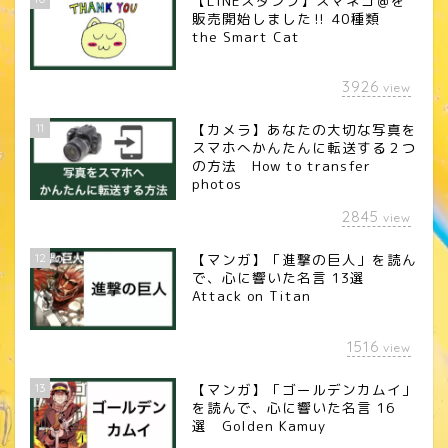
【LINEスタンプ】スマネコ＠を
販売開始しました‼︎ 40種類
the Smart Cat
3926
view
11
【カメラ】あなたの大切な写真を
スマホへかんたんに転送する２つ
の方法 How to transfer
photos
2845
view
12
【マンガ】「進撃の巨人」を読ん
で、心に響いた名言 13選
Attack on Titan
1516
view
13
【マンガ】「ゴールデンカムイ」
を読んで、心に響いた名言 16
選 Golden Kamuy