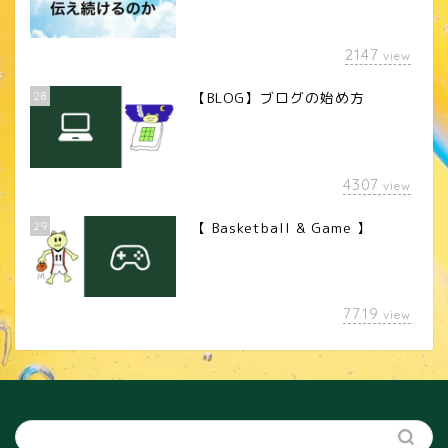
2147
view
28
【BLOG】ブログの始め方
4307
view
29
【 Basketball & Game 】
LINEスタンプ
7719
view
カメラレンズ
YouTube
SNS