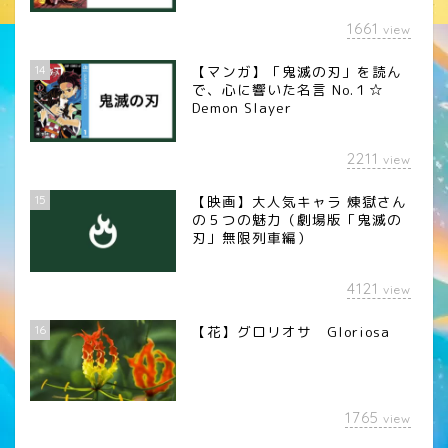
1661
view
14
【マンガ】「鬼滅の刃」を読ん
で、心に響いた名言 No.１☆
Demon Slayer
2211
view
15
【映画】大人気キャラ 煉󠄁獄さん
の５つの魅力（劇場版「鬼滅の
刃」無限列車編）
4121
view
16
【花】グロリオサ Gloriosa
1765
view