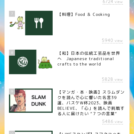
6724
view
7
【料理】Food ＆ Cooking
5940
view
8
【和】日本の伝統工芸品を世界
へ Japanese traditional
crafts to the world
5828
view
9
【マンガ・本・映画】スラムダン
クを読んで心に響いた名言39
選、バスケW杯2023、映画
BELIEVE、「心」を読んで挑戦す
る人に届けたい “７つの言葉”
5486
view
10