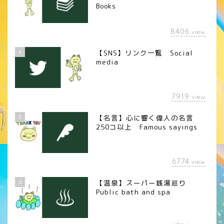
Books
8406
view
4
【SNS】リンク一覧 Social
media
7919
view
5
【名言】心に響く偉人の名言
250コ以上 Famous sayings
6774
view
6
【温泉】スーパー銭湯巡り
Public bath and spa