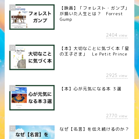
24
【映画】「フォレスト・ガンプ」
が描いた人生とは？ Forrest
Gump
2404
view
25
【本】大切なことに気づく本「星
の王子さま」 Le Petit Prince
2925
view
26
【本】心が元気になる本 ３選
2770
view
27
なぜ【名言】を伝え続けるのか？