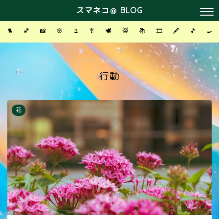
スマネコ＠ BLOG
🐈
🏀
📸
🌸
♨️
🎐
🕊
😸
📚
🎞
🖋
🎵
🍳
― TAG ―
行動
花