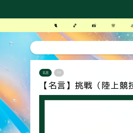
🐈
🏀
📸
🌸
♨
名言
PR
【名言】挑戦（陸上競