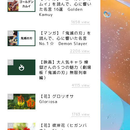
代表監督 フィリップ・トル
者 パスカル）
ムイ」を読んで、心に響い
エ）
た名言 16選 Golden
Kamuy
1658
view
【マンガ】「鬼滅の刃」を
14
読んで、心に響いた名言
No.１☆ Demon Slayer
2206
view
【映画】大人気キャラ 煉󠄁
15
獄さんの５つの魅力（劇場
版「鬼滅の刃」無限列車
編）
4115
view
【花】グロリオサ
16
Gloriosa
1763
view
【花】彼岸花（ヒガンバ
17