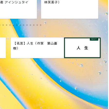
者 アインシュタイ
林芙美子）
本
シ
自
【名言】人生（作家 葉山嘉
ォ
樹）