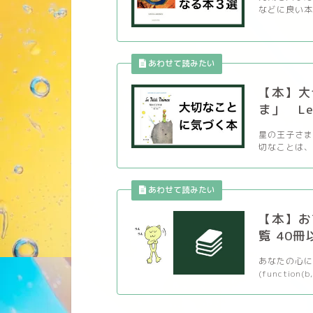
などに良い本
【本】大
ま」 Le P
星の王子さま
切なことは、 
【本】お
覧 40冊
あなたの心に
(function(b,