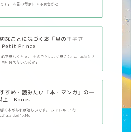
です。 名言の背景にある景色がと...
切なことに気づく本「星の王子さ
etit Prince
 心で見なくちゃ、 ものごとはよく見えない。 本当に大
目に見えないんだよ。 ...
すすめ・読みたい「本・マンガ」の一
以上 Books
響く本があれば嬉しいです。 タイトル ア 行
c,f,g,a,d,e){b.Mo...