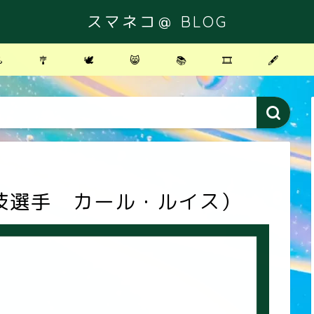
スマネコ＠ BLOG
️
🎐
🕊
😸
📚
🎞
🖋
技選手 カール・ルイス）