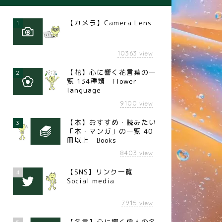
【カメラ】Camera Lens
1
10363
view
【花】心に響く花言葉の一
2
覧 134種類 Flower
language
9100
view
【本】おすすめ・読みたい
3
「本・マンガ」の一覧 40
冊以上 Books
8403
view
【SNS】リンク一覧
4
Social media
7915
view
【名言】心に響く偉人の名