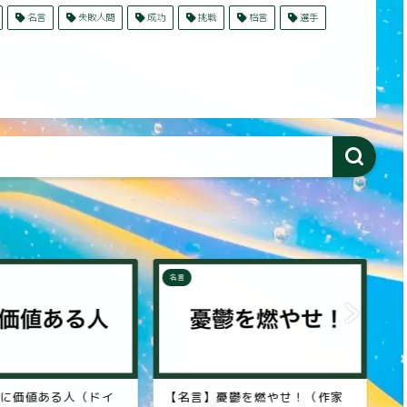
名言
失敗人間
成功
挑戦
格言
選手
名言
名
に価値ある人（ドイ
【名言】憂鬱を燃やせ！（作家
【