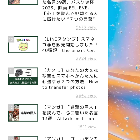
た名言39選、バスケW杯
2023、映画 BELIEVE、
「心」を読んで挑戦する人
に届けたい “７つの言葉”
5479
view
【LINEスタンプ】スマネ
10
コ＠を販売開始しました‼︎
40種類 the Smart Cat
3924
view
【カメラ】あなたの大切な
11
写真をスマホへかんたんに
転送する２つの方法 How
to transfer photos
2843
view
言
名言
【マンガ】「進撃の巨人」
12
を読んで、心に響いた名言
13選 Attack on Titan
1511
view
名言】成長の糧（サッカー日
【名言】知恵（フランスの哲学
【マンガ】「ゴールデンカ
13