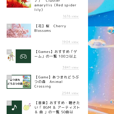
ナ） Cluster
amaryllis（Red spider
lily）
1676
view
【花】桜 Cherry
18
Blossoms
1904
view
【Games】おすすめ「ゲ
19
ーム」の一覧 100コ以上
3841
view
【Game】あつまれどうぶ
20
つの森 Animal
Crossing
2544
view
【音楽】おすすめ・聴きた
21
い「 BGM ＆ アーティスト
＆ 曲 」の一覧 50曲以