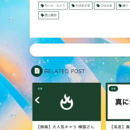
カール・ルイス
たゆまざる
つながる
偉人
陸上競技
RELATED POST
名言
名言
との界（教
【映画】大人気キャラ 煉󠄁獄さん
【名言】真