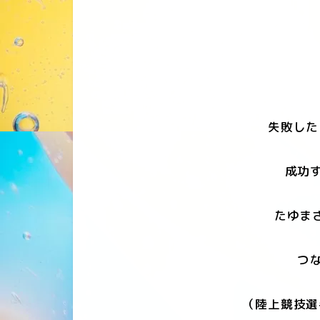
失敗した
成功す
たゆま
つな
（陸上競技選