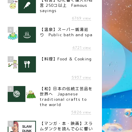
5
言 250コ以上 Famous
sayings
6769
view
【温泉】スーパー銭湯巡
6
り Public bath and spa
6721
view
【料理】Food ＆ Cooking
7
5937
view
【和】日本の伝統工芸品を
8
世界へ Japanese
traditional crafts to
the world
5826
view
【マンガ・本・映画】スラ
9
ムダンクを読んで心に響い