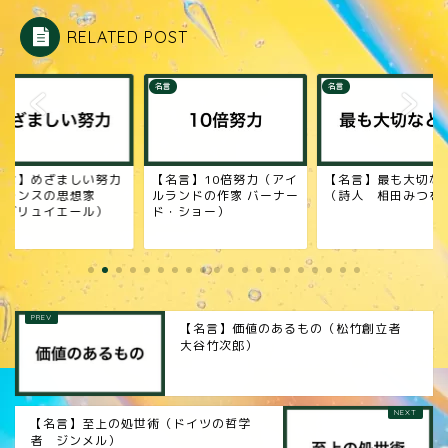
RELATED POST
名言
名言
名言】10倍努力（アイ
【名言】最も大切なとき
【名言】左折（未詳
ランドの作家 バーナー
（詩人 相田みつを）
・ショー）
【名言】価値のあるもの（松竹創立者
大谷竹次郎）
【名言】至上の処世術（ドイツの哲学
者 ジンメル）