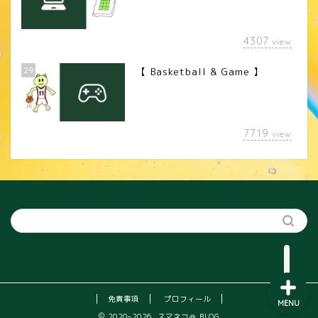
4307
view
29
【 Basketball & Game 】
LINEスタンプ
7719
view
カメラレンズ
YouTube
SNS
免責事項
プロフィール
MENU
2020–2026 スマネコ＠ BLOG