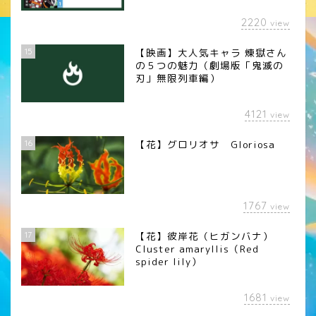
2220
view
15
【映画】大人気キャラ 煉󠄁獄さん
の５つの魅力（劇場版「鬼滅の
刃」無限列車編）
4121
view
16
【花】グロリオサ Gloriosa
1767
view
17
【花】彼岸花（ヒガンバナ）
Cluster amaryllis（Red
spider lily）
1681
view