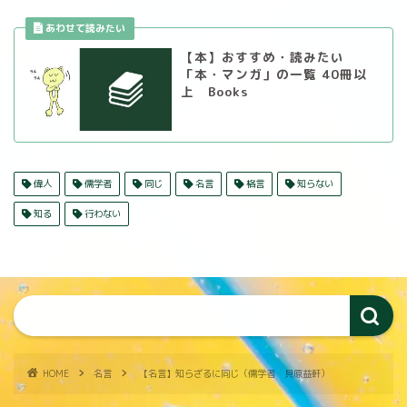
【本】おすすめ・読みたい
「本・マンガ」の一覧 40冊以
上 Books
偉人
儒学者
同じ
名言
格言
知らない
知る
行わない
HOME
名言
【名言】知らざるに同じ（儒学者 貝原益軒）