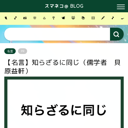
スマネコ＠ BLOG
🐈
🏀
📸
🌸
♨️
🎐
🕊
😸
📚
🎞
🖋
🎵
🍳
名言
PR
【名言】知らざるに同じ（儒学者 貝
原益軒）