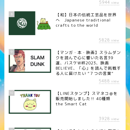
5944
view
8
【和】日本の伝統工芸品を世界
へ Japanese traditional
crafts to the world
5828
view
9
【マンガ・本・映画】スラムダン
クを読んで心に響いた名言39
選、バスケW杯2023、映画
BELIEVE、「心」を読んで挑戦す
る人に届けたい “７つの言葉”
5488
view
10
【LINEスタンプ】スマネコ＠を
販売開始しました‼︎ 40種類
the Smart Cat
3928
view