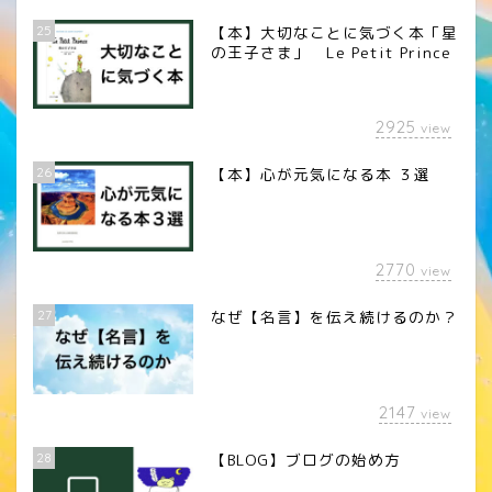
25
【本】大切なことに気づく本「星
の王子さま」 Le Petit Prince
2925
view
26
【本】心が元気になる本 ３選
2770
view
27
なぜ【名言】を伝え続けるのか？
2147
view
28
【BLOG】ブログの始め方