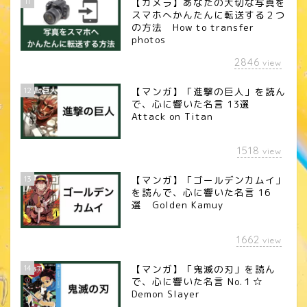
11
【カメラ】あなたの大切な写真を
スマホへかんたんに転送する２つ
の方法 How to transfer
photos
2846
view
12
【マンガ】「進撃の巨人」を読ん
で、心に響いた名言 13選
Attack on Titan
1518
view
13
【マンガ】「ゴールデンカムイ」
を読んで、心に響いた名言 16
選 Golden Kamuy
1662
view
14
【マンガ】「鬼滅の刃」を読ん
で、心に響いた名言 No.１☆
Demon Slayer