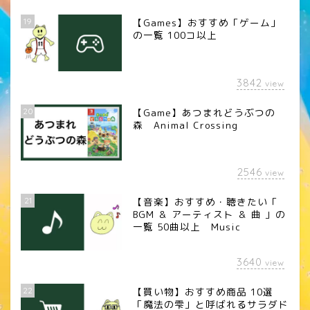
19
【Games】おすすめ「ゲーム」
の一覧 100コ以上
3842
view
20
【Game】あつまれどうぶつの
森 Animal Crossing
2546
view
21
【音楽】おすすめ・聴きたい「
BGM ＆ アーティスト ＆ 曲 」の
一覧 50曲以上 Music
3640
view
22
【買い物】おすすめ商品 10選
「魔法の雫」と呼ばれるサラダド