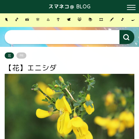
スマネコ＠ BLOG
🐈
🏀
📸
🌸
♨️
🎐
🕊
😸
📚
🎞
🖋
🎵
🍳
花
PR
【花】エニシダ