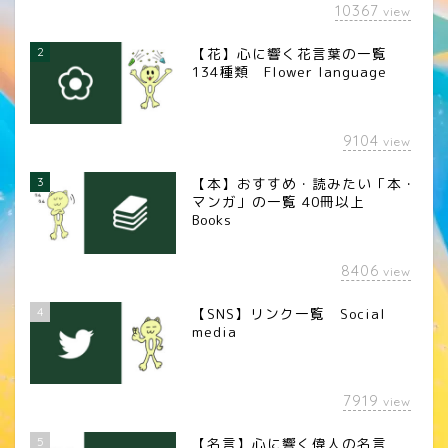
10367
view
2
【花】心に響く花言葉の一覧
134種類 Flower language
9104
view
3
【本】おすすめ・読みたい「本・
マンガ」の一覧 40冊以上
Books
8406
view
4
【SNS】リンク一覧 Social
media
7919
view
5
【名言】心に響く偉人の名言