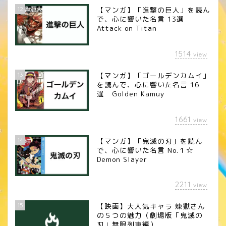
12
【マンガ】「進撃の巨人」を読ん
で、心に響いた名言 13選
Attack on Titan
1514
view
13
【マンガ】「ゴールデンカムイ」
を読んで、心に響いた名言 16
選 Golden Kamuy
1661
view
14
【マンガ】「鬼滅の刃」を読ん
で、心に響いた名言 No.１☆
Demon Slayer
2211
view
15
【映画】大人気キャラ 煉󠄁獄さん
の５つの魅力（劇場版「鬼滅の
刃」無限列車編）