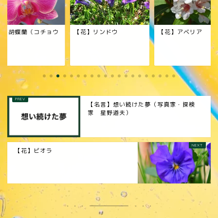
花】胡蝶蘭（コチョウ
【花】リンドウ
【花】アベリア
ン）
【名言】想い続けた夢（写真家・探検
家 星野道夫）
【花】ビオラ