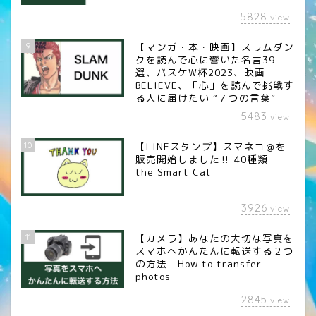
5828
view
9
【マンガ・本・映画】スラムダン
クを読んで心に響いた名言39
選、バスケW杯2023、映画
BELIEVE、「心」を読んで挑戦す
る人に届けたい “７つの言葉”
5483
view
10
【LINEスタンプ】スマネコ＠を
販売開始しました‼︎ 40種類
the Smart Cat
3926
view
11
【カメラ】あなたの大切な写真を
スマホへかんたんに転送する２つ
の方法 How to transfer
photos
2845
view