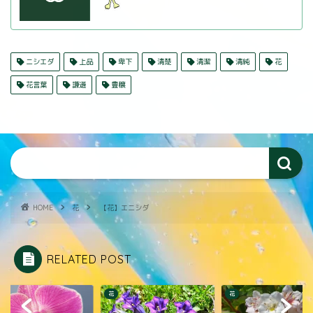
ニシエダ
上品
卑下
清楚
清潔
清純
花
花言葉
謙遜
豊穣
HOME
花
【花】エニシダ
RELATED POST
花
花