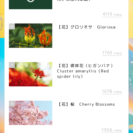
4119
view
16
【花】グロリオサ Gloriosa
1765
view
17
【花】彼岸花（ヒガンバナ）
Cluster amaryllis（Red
spider lily）
1678
view
18
【花】桜 Cherry Blossoms
1906
view