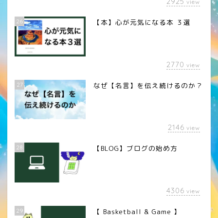
2925
view
26
【本】心が元気になる本 ３選
2770
view
27
なぜ【名言】を伝え続けるのか？
2146
view
28
【BLOG】ブログの始め方
4306
view
29
【 Basketball & Game 】