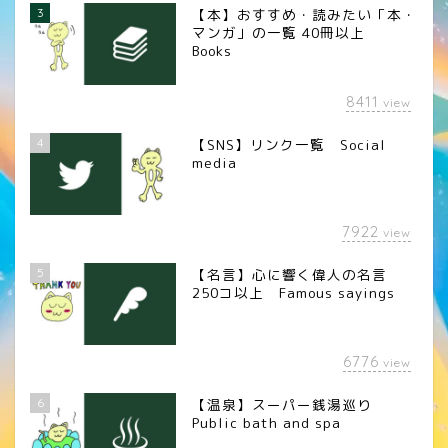
3
【本】おすすめ・読みたい「本・
マンガ」の一覧 40冊以上
Books
8411
view
4
【SNS】リンク一覧 Social
media
7922
view
5
【名言】心に響く偉人の名言
250コ以上 Famous sayings
6776
view
6
【温泉】スーパー銭湯巡り
Public bath and spa