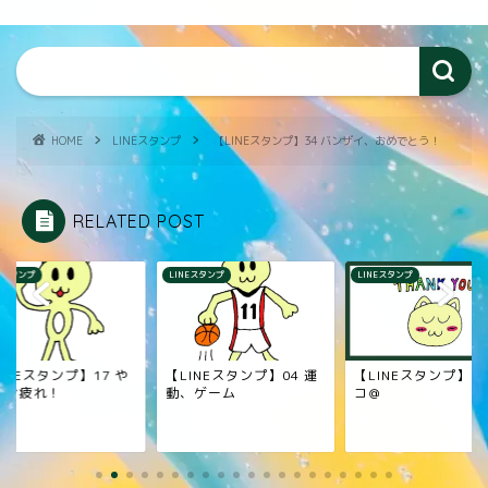
HOME
LINEスタンプ
【LINEスタンプ】34 バンザイ、おめでとう！
RELATED POST
NEスタンプ
LINEスタンプ
LINEスタンプ
INEスタンプ】04 運
【LINEスタンプ】スマネ
【LINEスタンプ】15
、ゲーム
コ＠
今、起きたよ