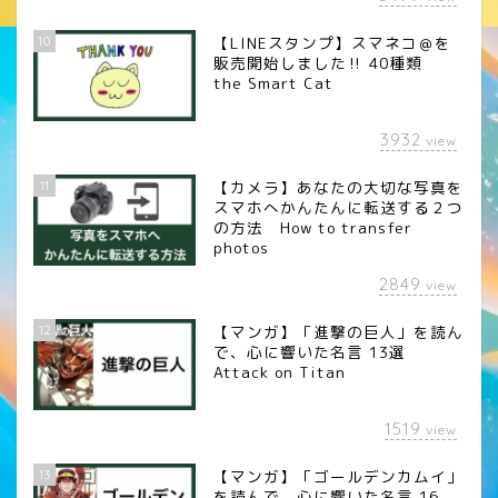
10
【LINEスタンプ】スマネコ＠を
販売開始しました‼︎ 40種類
the Smart Cat
3932
view
11
【カメラ】あなたの大切な写真を
スマホへかんたんに転送する２つ
の方法 How to transfer
photos
2849
view
12
【マンガ】「進撃の巨人」を読ん
で、心に響いた名言 13選
Attack on Titan
1519
view
13
【マンガ】「ゴールデンカムイ」
を読んで、心に響いた名言 16