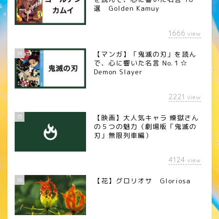
選 Golden Kamuy
1666
view
14
【マンガ】「鬼滅の刃」を読ん
で、心に響いた名言 No.１☆
Demon Slayer
2221
view
15
【映画】大人気キャラ 煉󠄁獄さん
の５つの魅力（劇場版「鬼滅の
刃」無限列車編）
4124
view
16
【花】グロリオサ Gloriosa