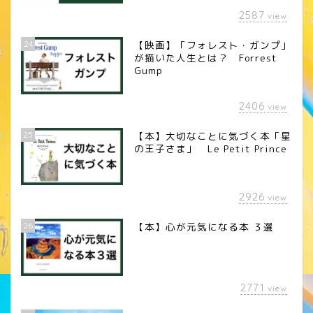
2587
view
24
【映画】「フォレスト・ガンプ」
が描いた人生とは？ Forrest
Gump
2406
view
25
【本】大切なことに気づく本「星
の王子さま」 Le Petit Prince
2926
view
26
【本】心が元気になる本 ３選
2771
view