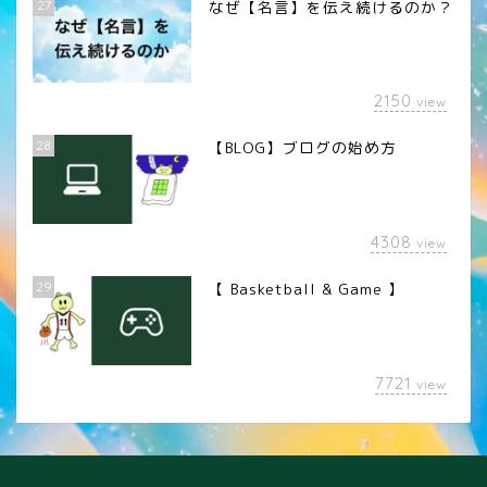
27
なぜ【名言】を伝え続けるのか？
2150
view
28
【BLOG】ブログの始め方
4308
view
29
【 Basketball & Game 】
LINEスタンプ
7721
view
カメラレンズ
YouTube