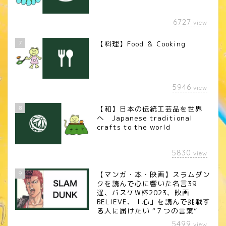
6727
view
7
【料理】Food ＆ Cooking
5946
view
8
【和】日本の伝統工芸品を世界
へ Japanese traditional
crafts to the world
5830
view
9
【マンガ・本・映画】スラムダン
クを読んで心に響いた名言39
選、バスケW杯2023、映画
BELIEVE、「心」を読んで挑戦す
る人に届けたい “７つの言葉”
5499
view