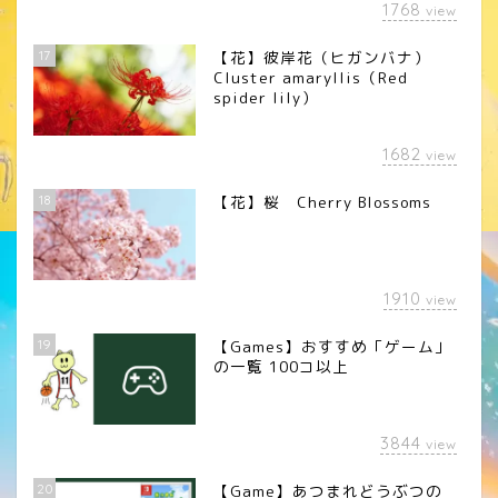
1768
view
17
【花】彼岸花（ヒガンバナ）
Cluster amaryllis（Red
spider lily）
1682
view
18
【花】桜 Cherry Blossoms
1910
view
19
【Games】おすすめ「ゲーム」
の一覧 100コ以上
3844
view
20
【Game】あつまれどうぶつの