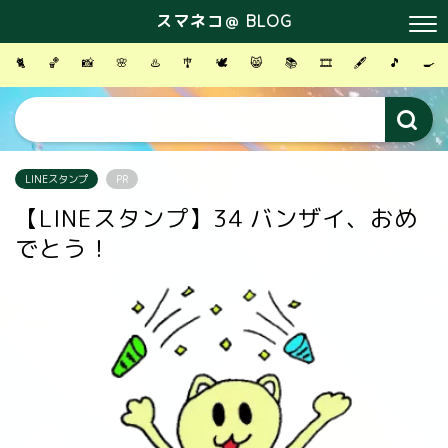
スマネコ＠ BLOG
🐈
🏀
📸
🌸
♨️
🎐
🕊
😸
📚
🎞
🖋
🎵
🍳
LINEスタンプ
PR
【LINEスタンプ】34 バンザイ、おめ
でとう！