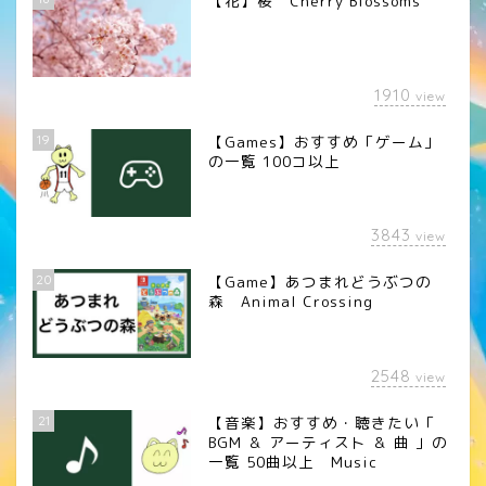
【花】桜 Cherry Blossoms
1910
view
19
【Games】おすすめ「ゲーム」
の一覧 100コ以上
3843
view
20
【Game】あつまれどうぶつの
森 Animal Crossing
2548
view
21
【音楽】おすすめ・聴きたい「
BGM ＆ アーティスト ＆ 曲 」の
一覧 50曲以上 Music