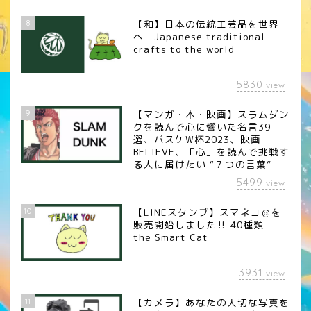
8
【和】日本の伝統工芸品を世界
へ Japanese traditional
crafts to the world
5830
view
9
【マンガ・本・映画】スラムダン
クを読んで心に響いた名言39
選、バスケW杯2023、映画
BELIEVE、「心」を読んで挑戦す
る人に届けたい “７つの言葉”
5499
view
10
【LINEスタンプ】スマネコ＠を
販売開始しました‼︎ 40種類
the Smart Cat
3931
view
11
【カメラ】あなたの大切な写真を