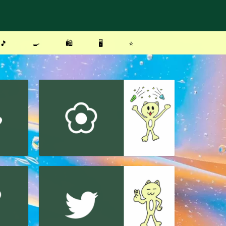
🎵
🍳
🛍
🖥
⭐️