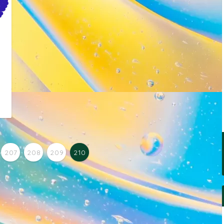
207
208
209
210