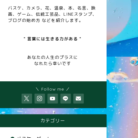
バスケ、カメラ、花、温泉、本、名言、映
画、ゲーム、伝統工芸品、LINEスタンプ、
ブログの始め方 などを紹介します。
" 言葉には生きる力がある "
【花】フロックス
【花】ピ
あなたの人生のプラスに
なれたら幸いです
花
花
＼ Follow me ／
カテゴリー