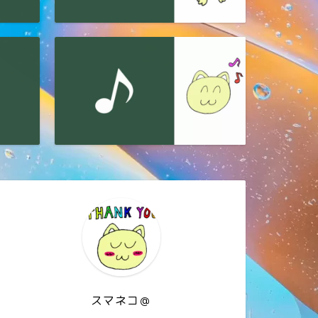
スマネコ＠
花
花