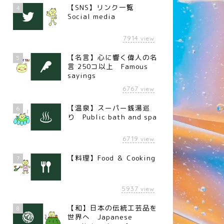
【SNS】リンク一覧
4
Social media
7914
view
【名言】心に響く偉人の名
5
言 250コ以上 Famous
sayings
6767
view
【温泉】スーパー銭湯巡
6
り Public bath and spa
6719
view
【料理】Food ＆ Cooking
7
5937
view
【和】日本の伝統工芸品を
8
世界へ Japanese