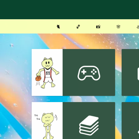
🐈
🏀
📸
🌸
♨