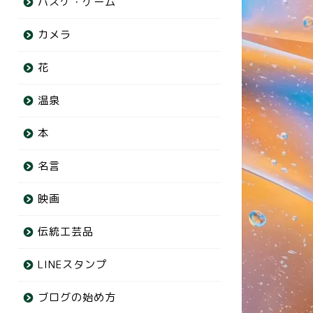
バスケ・ゲーム
【花】パンジー
【花】パ
カメラ
花
花
花
温泉
本
名言
映画
伝統工芸品
【花】セダム
【花】ラ
LINEスタンプ
ブログの始め方