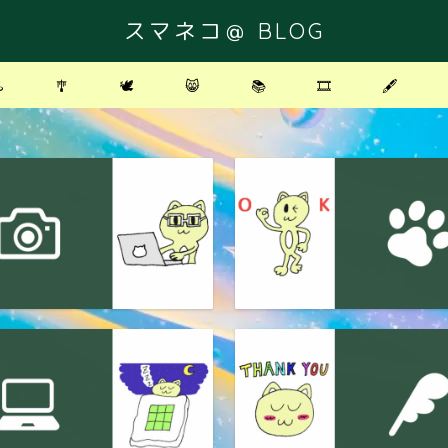
スマネコ＠ BLOG
️
🎐
🕊
😸
📚
🎞
🖋