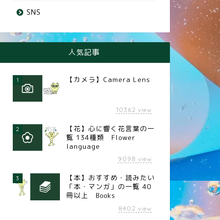
next
SNS
人気記事
【カメラ】Camera Lens
1
10362
view
【花】心に響く花言葉の一
2
覧 134種類 Flower
language
9098
view
【本】おすすめ・読みたい
3
「本・マンガ」の一覧 40
冊以上 Books
8402
view