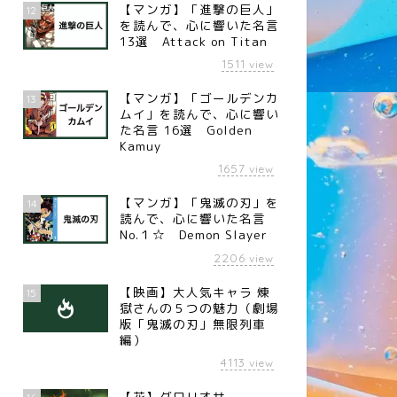
【マンガ】「進撃の巨人」
12
を読んで、心に響いた名言
13選 Attack on Titan
1511
view
【マンガ】「ゴールデンカ
13
ムイ」を読んで、心に響い
た名言 16選 Golden
Kamuy
1657
view
【マンガ】「鬼滅の刃」を
14
読んで、心に響いた名言
No.１☆ Demon Slayer
2206
view
【映画】大人気キャラ 煉󠄁
15
獄さんの５つの魅力（劇場
版「鬼滅の刃」無限列車
編）
4113
view
【花】グロリオサ