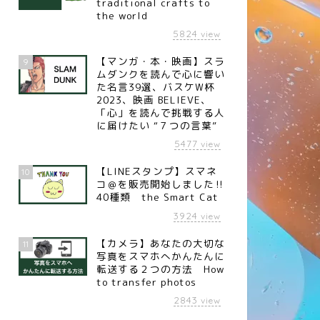
traditional crafts to
the world
5824
view
【マンガ・本・映画】スラ
9
ムダンクを読んで心に響い
た名言39選、バスケW杯
2023、映画 BELIEVE、
「心」を読んで挑戦する人
に届けたい “７つの言葉”
5477
view
【LINEスタンプ】スマネ
10
コ＠を販売開始しました‼︎
40種類 the Smart Cat
3924
view
【カメラ】あなたの大切な
11
写真をスマホへかんたんに
転送する２つの方法 How
to transfer photos
2843
view