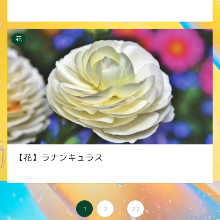
花
【花】ラナンキュラス
...
1
2
22