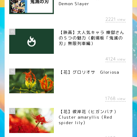
Demon Slayer
2221
view
15
【映画】大人気キャラ 煉󠄁獄さん
の５つの魅力（劇場版「鬼滅の
刃」無限列車編）
4124
view
16
【花】グロリオサ Gloriosa
1768
view
17
【花】彼岸花（ヒガンバナ）
Cluster amaryllis（Red
spider lily）