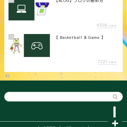
【BLOG】ブログの始め方
4308
view
29
【 Basketball & Game 】
LINEスタンプ
7721
view
カメラレンズ
YouTube
SNS