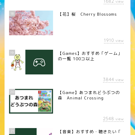
1682
view
18
【花】桜 Cherry Blossoms
1910
view
19
【Games】おすすめ「ゲーム」
の一覧 100コ以上
3844
view
20
【Game】あつまれどうぶつの
森 Animal Crossing
2548
view
21
【音楽】おすすめ・聴きたい「