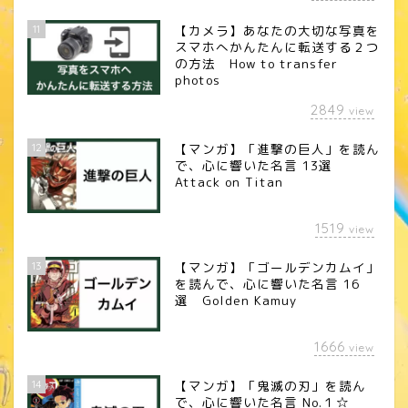
11
【カメラ】あなたの大切な写真を
スマホへかんたんに転送する２つ
の方法 How to transfer
photos
2849
view
12
【マンガ】「進撃の巨人」を読ん
で、心に響いた名言 13選
Attack on Titan
1519
view
13
【マンガ】「ゴールデンカムイ」
を読んで、心に響いた名言 16
選 Golden Kamuy
1666
view
14
【マンガ】「鬼滅の刃」を読ん
で、心に響いた名言 No.１☆