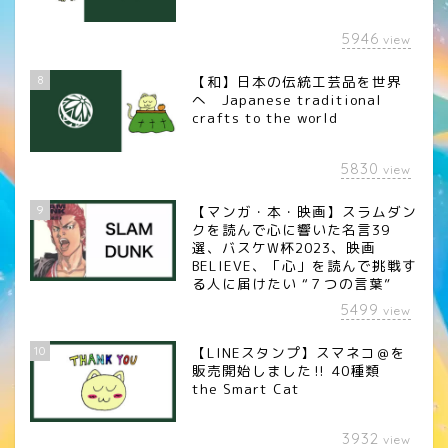
5946
view
8
【和】日本の伝統工芸品を世界
へ Japanese traditional
crafts to the world
5830
view
9
【マンガ・本・映画】スラムダン
クを読んで心に響いた名言39
選、バスケW杯2023、映画
BELIEVE、「心」を読んで挑戦す
る人に届けたい “７つの言葉”
5499
view
10
【LINEスタンプ】スマネコ＠を
販売開始しました‼︎ 40種類
the Smart Cat
3932
view