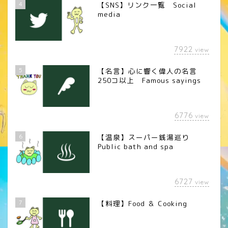
4
【SNS】リンク一覧 Social
media
7922
view
5
【名言】心に響く偉人の名言
250コ以上 Famous sayings
6776
view
6
【温泉】スーパー銭湯巡り
Public bath and spa
6727
view
7
【料理】Food ＆ Cooking