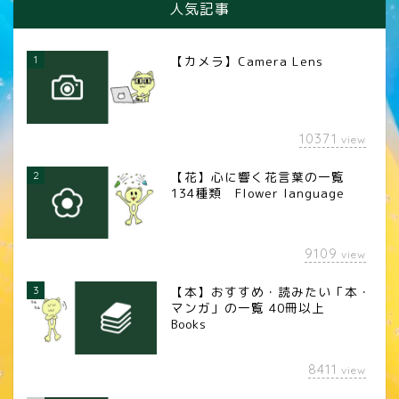
人気記事
1
【カメラ】Camera Lens
10371
view
2
【花】心に響く花言葉の一覧
134種類 Flower language
9109
view
3
【本】おすすめ・読みたい「本・
マンガ」の一覧 40冊以上
Books
8411
view