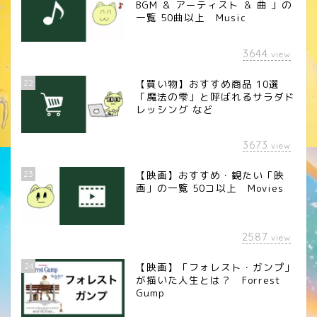
BGM ＆ アーティスト ＆ 曲 」の
一覧 50曲以上 Music
3644
view
22
【買い物】おすすめ商品 10選
「魔法の雫」と呼ばれるサラダド
レッシング など
3673
view
23
【映画】おすすめ・観たい「映
画」の一覧 50コ以上 Movies
2587
view
24
【映画】「フォレスト・ガンプ」
が描いた人生とは？ Forrest
Gump