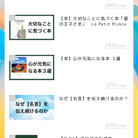
2406
view
25
【本】大切なことに気づく本「星
の王子さま」 Le Petit Prince
2926
view
26
【本】心が元気になる本 ３選
2771
view
27
なぜ【名言】を伝え続けるのか？
2150
view
28