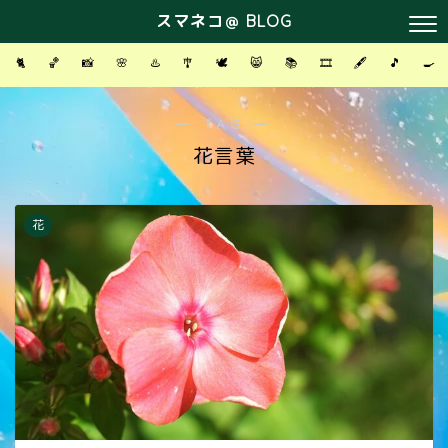
スマネコ＠ BLOG
🐈
🏀
📸
🌸
♨️
🎐
🕊
😸
📚
🎞
🖋
🎵
🍳
― TAG ―
花言葉
花